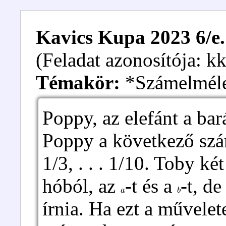
Kavics Kupa 2023 6/e.
(Feladat azonosítója: 
Témakör:
*Számelmél
Poppy, az elefánt a bará
Poppy a következő szám
1/3, . . . 1/10. Toby ké
hóból, az
-t és a
-t, d
a
b
írnia. Ha ezt a művelet