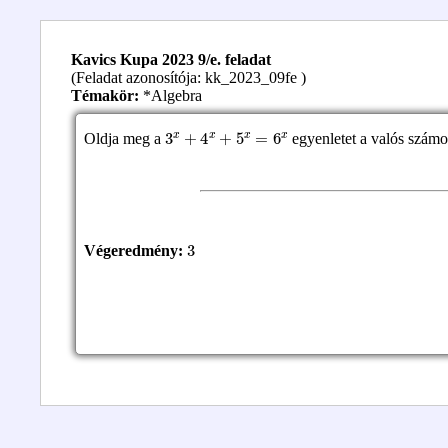
Kavics Kupa 2023 9/e. feladat
(Feladat azonosítója: kk_2023_09fe )
Témakör:
*Algebra
3
x
+
4
x
+
5
x
=
6
x
Oldja meg a
egyenletet a valós számo
3
Végeredmény: