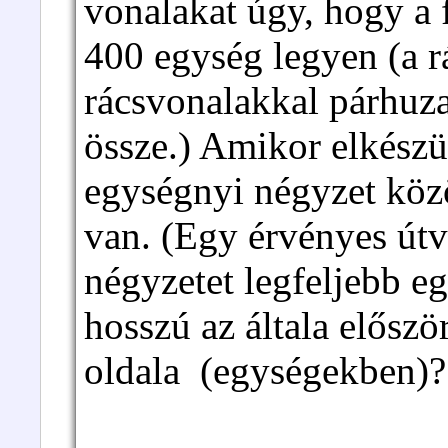
vonalakat úgy, hogy a 
400 egység legyen (a r
rácsvonalakkal párhuz
össze.) Amikor elkészül
egységnyi négyzet köz
van. (Egy érvényes út
négyzetet legfeljebb e
hosszú az általa elősz
oldala (egységekben)?