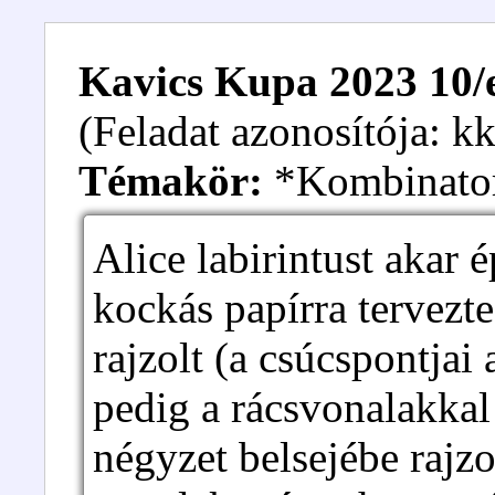
Kavics Kupa 2023 10/e
(Feladat azonosítója: 
Témakör:
*Kombinato
Alice labirintust akar 
kockás papírra tervezt
rajzolt (a csúcspontjai 
pedig a rácsvonalakka
négyzet belsejébe rajzo