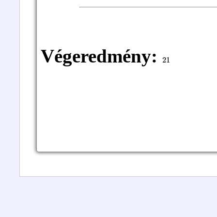
Végeredmény:
21