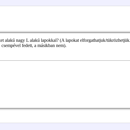
t alakú nagy L alakú lapokkal? (A lapokat elforgathatjuk/tükrözhetjük.
1 csempével fedett, a másikban nem).