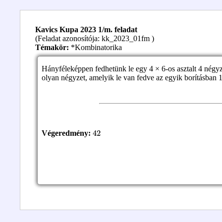
Kavics Kupa 2023 1/m. feladat
(Feladat azonosítója: kk_2023_01fm )
Témakör:
*Kombinatorika
Hányféleképpen fedhetünk le egy 4 × 6-os asztalt 4 négyze
olyan négyzet, amelyik le van fedve az egyik borításban 
42
Végeredmény: