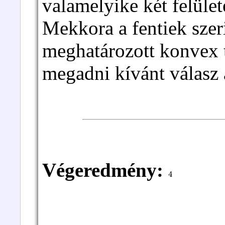
valamelyike két felület
Mekkora a fentiek szeri
meghatározott konvex t
megadni kívánt válasz 
Végeredmény:
4