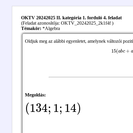
OKTV 20242025 II. kategória 1. forduló 4. feladat
(Feladat azonosítója: OKTV_20242025_2k1f4f )
Témakör:
*Algebra
Oldjuk meg az alábbi egyenletet, amelynek változói pozit
15
(
a
b
c
+
a
Megoldás:
(
134
;
1
;
14
)