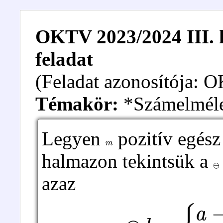
OKTV 2023/2024 III. k
feladat
(Feladat azonosítója:
Témakör:
*Számelmél
Legyen
pozitív egés
m
halmazon tekintsük a
⊖
azaz
{
a
−
b
,
ha
a
≥