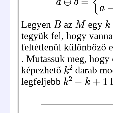
B
M
k
Legyen
az
egy
tegyük fel, hogy vann
feltétlenül különböző
. Mutassuk meg, hogy
k
2
képezhető
darab mo
k
2
−
k
+
1
legfeljebb
l