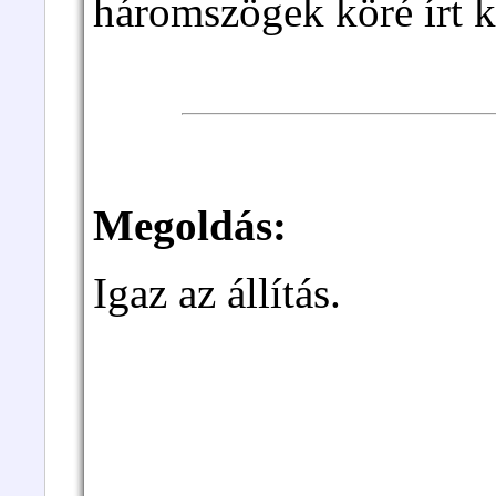
háromszögek köré írt k
Megoldás:
Igaz az állítás.