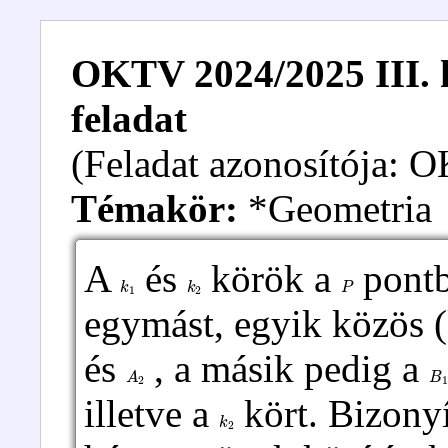
OKTV 2024/2025 III. k
feladat
(Feladat azonosítója:
Témakör:
*Geometria
A
és
körök a
pontb
k
1
k
2
P
egymást, egyik közös (
és
, a másik pedig a
A
2
B
illetve a
kört. Bizony
k
2