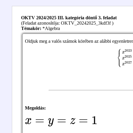
OKTV 2024/2025 III. kategória döntő 3. feladat
(Feladat azonosítója: OKTV_20242025_3kdf3f )
Témakör:
*Algebra
Oldjuk meg a valós számok körében az alábbi egyenletren
{
x
2023
Megoldás:
x
=
y
=
z
=
1