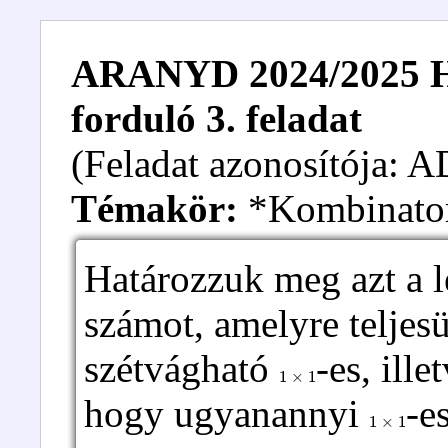
ARANYD 2024/2025 Hal
forduló 3. feladat
(Feladat azonosítója:
Témakör:
*Kombinato
Határozzuk meg azt a l
számot, amelyre teljes
szétvágható
-es, ille
1
×
1
hogy ugyanannyi
-e
1
×
1