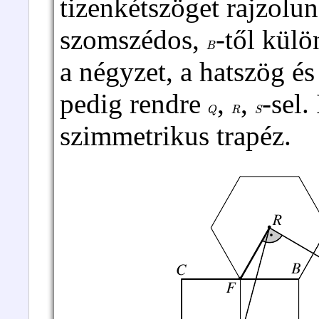
tizenkétszöget rajzolu
szomszédos,
-től külö
B
a négyzet, a hatszög és
pedig rendre
,
,
-sel.
Q
R
S
szimmetrikus trapéz.