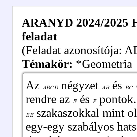
ARANYD 2024/2025 Hal
feladat
(Feladat azonosítója:
Témakör:
*Geometria
Az
négyzet
és
A
B
C
D
A
B
B
C
rendre az
és
pontok. 
E
F
szakaszokkal mint ol
B
E
egy-egy szabályos hatsz