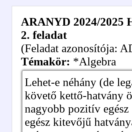
ARANYD 2024/2025 Hal
2. feladat
(Feladat azonosítója:
Témakör:
*Algebra
Lehet-e néhány (de leg
követő kettő-hatvány 
nagyobb pozitív egés
egész kitevőjű hatván