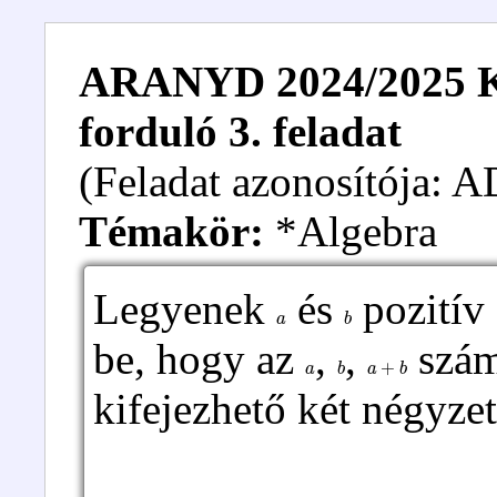
ARANYD 2024/2025 Kez
forduló 3. feladat
(Feladat azonosítója:
Témakör:
*Algebra
Legyenek
és
pozitív
a
b
be, hogy az
,
,
szám
a
b
a
+
b
kifejezhető két négyze