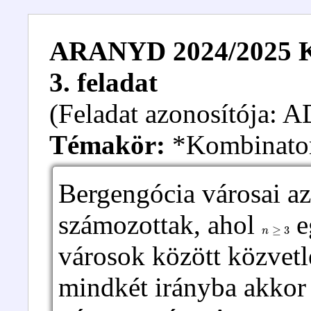
ARANYD 2024/2025 Kez
3. feladat
(Feladat azonosítója:
Témakör:
*Kombinato
Bergengócia városai a
számozottak, ahol
e
n
≥
3
városok között közvetl
mindkét irányba akkor 