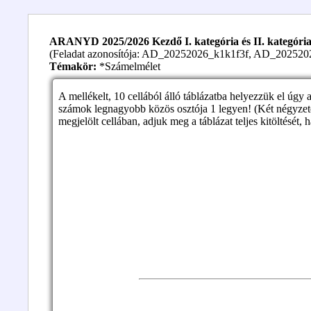
ARANYD 2025/2026 Kezdő I. kategória és II. kategória 1
(Feladat azonosítója: AD_20252026_k1k1f3f, AD_202520
Témakör:
*Számelmélet
A mellékelt, 10 cellából álló táblázatba helyezzük el úgy 
számok legnagyobb közös osztója 1 legyen! (Két négyzete
megjelölt cellában, adjuk meg a táblázat teljes kitöltését