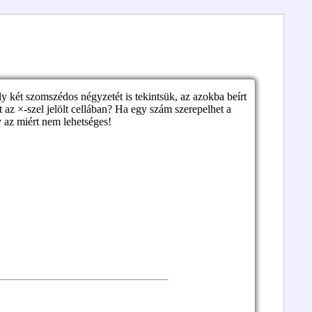
ly két szomszédos négyzetét is tekintsük, az azokba beírt
z ×-szel jelölt cellában? Ha egy szám szerepelhet a
y az miért nem lehetséges!