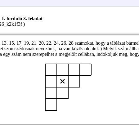
. forduló 3. feladat
26_k2k1f3f )
a 13, 15, 17, 19, 21, 20, 22, 24, 26, 28 számokat, hogy a táblázat bárme
t szomszédosnak nevezünk, ha van közös oldaluk.) Melyik szám állhat a
, ha egy szám nem szerepelhet a megjelölt cellában, indokoljuk meg, hog