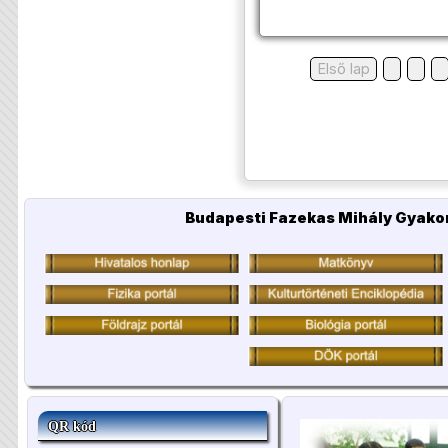
Első lap
Budapesti Fazekas Mihály Gyakor
QR kód