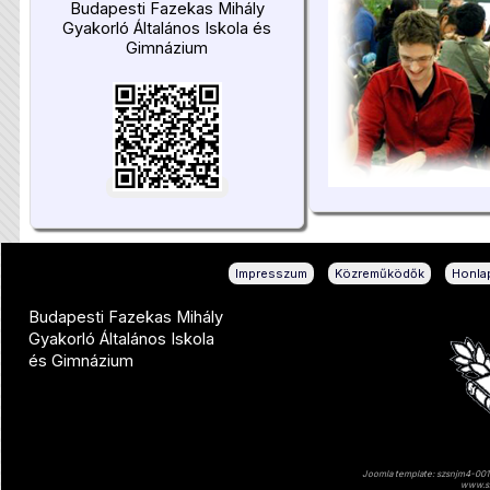
Budapesti Fazekas Mihály
Gyakorló Általános Iskola és
Gimnázium
|
|
Impresszum
Közreműködők
Honlap
Budapesti Fazekas Mihály
Gyakorló Általános Iskola
és Gimnázium
Joomla template: szsnjm4-001 
www.sz