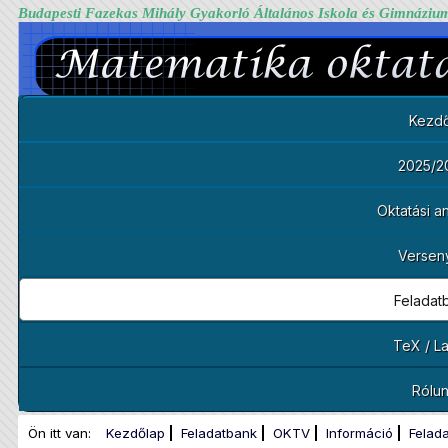
Budapesti Fazekas Mihály Gyakorló Általános Iskola és Gimnáziu
Kezdő
2025/2
Oktatási 
Versen
Feladat
TeX / L
Rólu
Ön itt van:
Kezdőlap
Feladatbank
OKTV
Információ
Felad