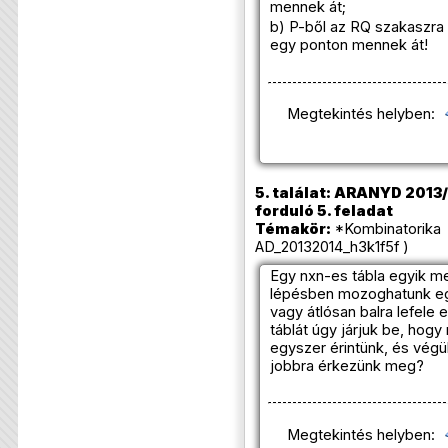
mennek át;
b) P-ből az RQ szakaszra
egy ponton mennek át!
Megtekintés helyben:
5. találat: ARANYD 2013/2
forduló 5. feladat
Témakör:
*Kombinatorika 
AD_20132014_h3k1f5f )
Egy nxn-es tábla egyik me
lépésben mozoghatunk egy
vagy átlósan balra lefele
táblát úgy járjuk be, hog
egyszer érintünk, és végül
jobbra érkezünk meg?
Megtekintés helyben: