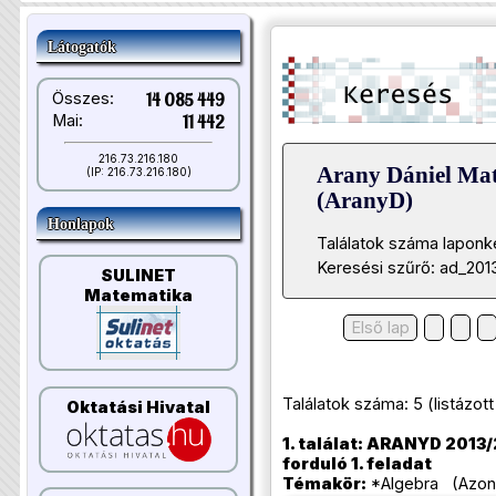
Látogatók
Összes:
14 085 449
Mai:
11 442
216.73.216.180
Arany Dániel Ma
(IP: 216.73.216.180)
(AranyD)
Honlapok
Találatok száma laponk
Keresési szűrő: ad_201
SULINET
Matematika
Első lap
Találatok száma: 5 (listázott t
Oktatási Hivatal
1. találat: ARANYD 2013/2
forduló 1. feladat
Témakör:
*Algebra (Azono