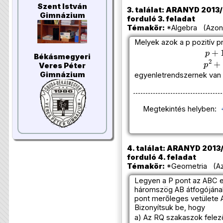
Szent István
3. találat: ARANYD 2013/2
Gimnázium
forduló 3. feladat
Témakör:
*Algebra (Azono
Melyek azok a p pozitív 
p
+
1
Békásmegyeri
p
2
+
Veres Péter
Gimnázium
egyenletrendszernek van
Megtekintés helyben:
4. találat: ARANYD 2013/
forduló 4. feladat
Témakör:
*Geometria (Azo
Legyen a P pont az ABC 
háromszög AB átfogójának
pont merőleges vetülete 
Bizonyítsuk be, hogy
a) Az RQ szakaszok fele