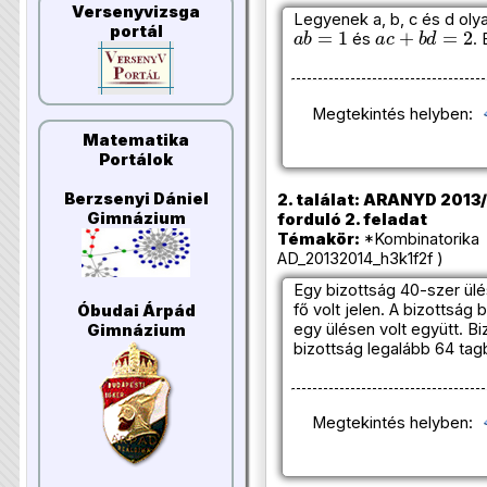
Versenyvizsga
Legyenek a, b, c és d ol
a
b
=
1
a
c
+
b
d
=
2
portál
és
.
Megtekintés helyben:
Matematika
Portálok
Berzsenyi Dániel
2. találat: ARANYD 2013/2
Gimnázium
forduló 2. feladat
Témakör:
*Kombinatorika 
AD_20132014_h3k1f2f )
Egy bizottság 40-szer ülé
fő volt jelen. A bizottság 
Óbudai Árpád
egy ülésen volt együtt. Bi
Gimnázium
bizottság legalább 64 tagbó
Megtekintés helyben: