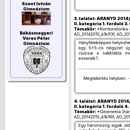
Szent István
Gimnázium
3. találat: ARANYD 2014/
II. kategória 1. forduló 3.
Témakör:
*Kombinatorika 
Békásmegyeri
AD_20142015_k1k1f3f, AD_201
Veres Péter
Hányféleképpen helyezhe
Gimnázium
egy 5x5-ös négyzet úg
csúcsai a sakktábla m
essenek?.
Megtekintés helyben:
4. találat: ARANYD 2014/
II. kategória 1. forduló 4
Témakör:
*Geometria (hár
AD_20142015_k1k1f4f, AD_201
Egy háromszög egyik old
60
∘