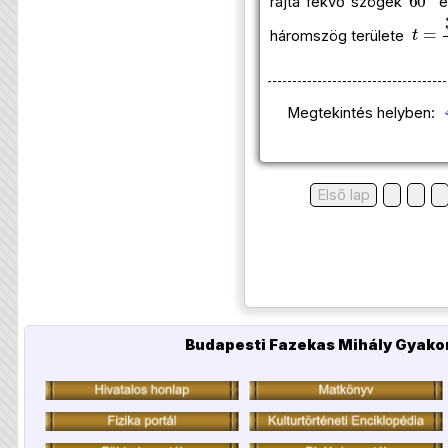
rajta fekvő szögek
é
t
=
3
háromszög területe
Megtekintés helyben:
Első lap
Budapesti Fazekas Mihály Gyakor