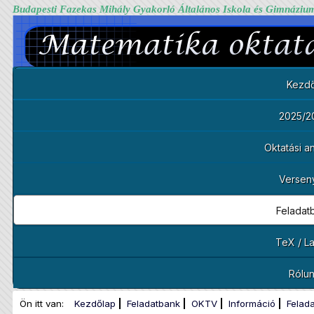
Budapesti Fazekas Mihály Gyakorló Általános Iskola és Gimnáziu
Kezdő
2025/2
Oktatási 
Versen
Feladat
TeX / L
Rólu
Ön itt van:
Kezdőlap
Feladatbank
OKTV
Információ
Felad