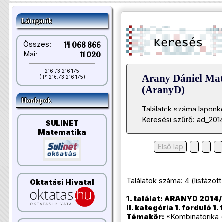
Látogatók
Összes:
14 068 866
Mai:
11 020
216.73.216.175
Arany Dániel Ma
(IP: 216.73.216.175)
(AranyD)
Honlapok
Találatok száma laponk
Keresési szűrő: ad_201
SULINET
Matematika
Első lap
Találatok száma: 4 (listázott t
Oktatási Hivatal
1. találat: ARANYD 2014/
II. kategória 1. forduló 1.
Témakör:
*Kombinatorika 