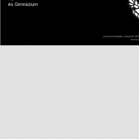
és Gimnázium
Joomla template: szsnjm4-001 
www.sz