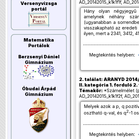
AD_20142015_k1k1f1f, AD_201
Versenyvizsga
portál
Hány olyan négyjegyű
amelynek néhány szá
(ugyanabban a sorrendb
visszakapható az eredeti
ilyen, mert a 2341, 3412, 
Matematika
Portálok
Megtekintés helyben:
Berzsenyi Dániel
Gimnázium
2. találat: ARANYD 2014/
II. kategória 1. forduló 2.
Óbudai Árpád
Témakör:
*Számelmélet (p
Gimnázium
AD_20142015_k1k1f2f, AD_201
Melyek azok a p, q pozit
2
osztható q-val, és q
-1 o
Megtekintés helyben: