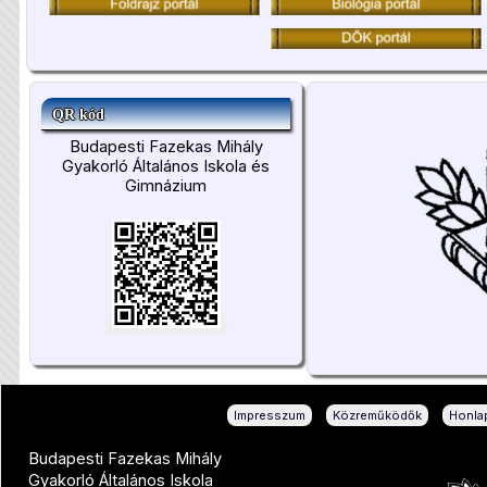
QR kód
Budapesti Fazekas Mihály
Gyakorló Általános Iskola és
Gimnázium
|
|
Impresszum
Közreműködők
Honlap
Budapesti Fazekas Mihály
Gyakorló Általános Iskola