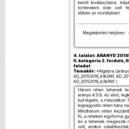
került kiválasztásra. Ad
történelem órán volt 
ebben az osztályban!
Megtekintés helyben:
4. találat: ARANYD 2014
II. kategória 2. forduló, I
feladat
Témakör:
*Algebra (arány
AD_20152016_k1k2f4f, AD_20
AD_20152016_k3k1f4f )
Három réten tehenek leg
aránya 4:5:6. Az első, leg
tud legelni, a másodikon 
legnagyobb réten hány nap
Mindhárom réten kezdet
fű, a réteken egyforma gy
és a tehenek megeszik m
volt, amikor odaérkeztek