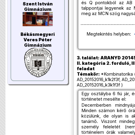
és Q pontokból az AB ol
Szent István
talppontjai legyenek az
Gimnázium
meg az MCN szög nagysá
Megtekintés helyben:
Békásmegyeri
Veres Péter
Gimnázium
3. találat: ARANYD 2014
II. kategória 2. forduló, I
feladat
Témakör:
*Kombinatorika 
AD_20152016_k1k2f3f, AD_20
AD_20152016_k3k1f3f )
Egy osztályba 6 fiú jár, 
történetet mesélte el:
Decemberben mindnyájan
Minden számon kérő órán
közülünk, de olyan is a
tanárnő. Viszont mindeg
személy feleletét (nem
történelem órák valame