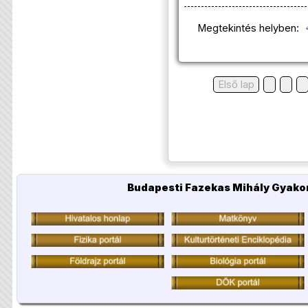
Megtekintés helyben:
Első lap
Budapesti Fazekas Mihály Gyakor