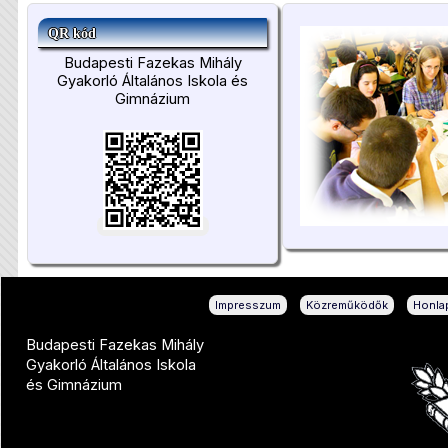
QR kód
Budapesti Fazekas Mihály
Gyakorló Általános Iskola és
Gimnázium
|
|
Impresszum
Közreműködők
Honlap
Budapesti Fazekas Mihály
Gyakorló Általános Iskola
és Gimnázium