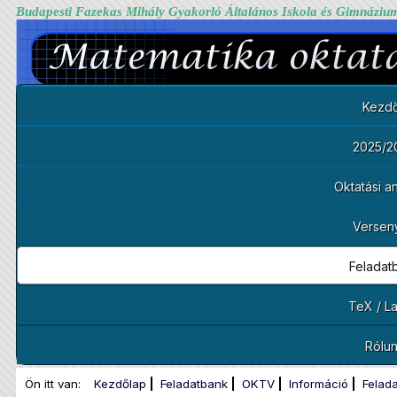
Budapesti Fazekas Mihály Gyakorló Általános Iskola és Gimnáziu
Kezdő
2025/2
Oktatási 
Versen
Feladat
TeX / L
Rólu
Ön itt van:
Kezdőlap
Feladatbank
OKTV
Információ
Felad