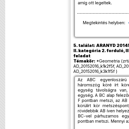
amíg ott legeltek.
Megtekintés helyben:
5. találat: ARANYD 2014
II. kategória 2. forduló, I
feladat
Témakör:
*Geometria (zrtü
AD_20152016_k1k2f5f, AD_20
AD_20152016_k3k1f5f )
Az ABC egyenloszárú
háromszög köré írt kör
egység távolságra van,
egység. A BC alap felezőm
F pontban metszi, az AB
körülírt kör metszéspo
rövidebbik AB íven helyez
BC-vel párhuzamos eg
pontban metszi. Mennyi a