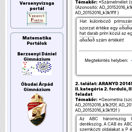
Témakör:
*Számelmélet (s
Versenyvizsga
(Azonosító: AD_20152016_k1k
portál
AD_20152016_k3k1f1f )
Hat különböző prímszá
a
b
a
b
szorzat értéke egy
hat darab prím közül az e
a
b
a
b
a
b
―
Matematika
szám értékét!
Portálok
Berzsenyi Dániel
Gimnázium
Megtekintés helyben:
2. találat: ARANYD 2014
Óbudai Árpád
II. kategória 2. forduló, I
Gimnázium
feladat
Témakör:
*Geometria (szö
AD_20152016_k1k2f2f, AD_20
AD_20152016_k3k1f2f )
Az ABC háromszög C
derékszög. A CAB és ABC
szemközti oldalakat a P 