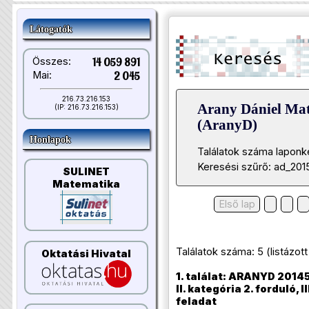
Látogatók
Összes:
14 059 891
Mai:
2 045
216.73.216.153
Arany Dániel Ma
(IP: 216.73.216.153)
(AranyD)
Honlapok
Találatok száma laponk
Keresési szűrő: ad_201
SULINET
Matematika
Első lap
Találatok száma: 5 (listázott t
Oktatási Hivatal
1. találat: ARANYD 20145
II. kategória 2. forduló, II
feladat