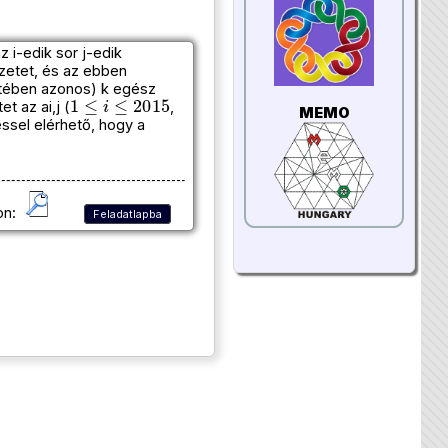
i-edik sor j-edik
zetet, és az ebben
tében azonos) k egész
1
≤
i
≤
2015
 az ai,j (
,
MEMO
éssel elérhető, hogy a
on:
Feladatlapba