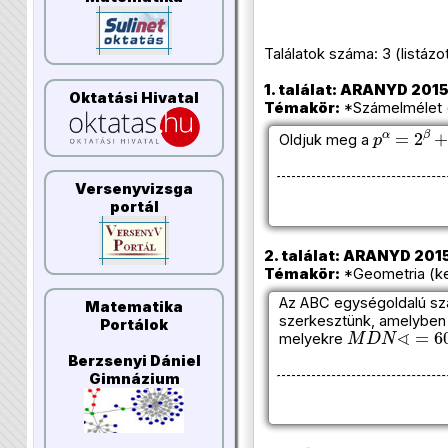
Találatok száma: 3 (listázott 
1. találat: ARANYD 2015
Oktatási Hivatal
Témakör:
*Számelmélet (
p
α
=
2
β
+
Oldjuk meg a
Versenyvizsga
portál
2. találat: ARANYD 2015
Témakör:
*Geometria (ke
Az ABC egységoldalú sz
Matematika
szerkesztünk, amelybe
M
D
N
∢
=
60
Portálok
melyekre
Berzsenyi Dániel
Gimnázium