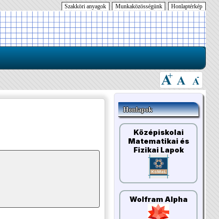
Szakköri anyagok
Munkaközösségünk
Honlaptérkép
Honlapok
Középiskolai
Matematikai és
Fizikai Lapok
Wolfram Alpha