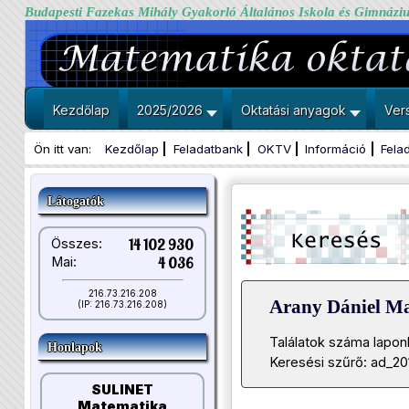
Budapesti Fazekas Mihály Gyakorló Általános Iskola és Gimnázi
Kezdőlap
2025/2026
Oktatási anyagok
Ver
Ön itt van:
Kezdőlap
Feladatbank
OKTV
Információ
Fela
Látogatók
Összes:
14 102 930
Mai:
4 036
216.73.216.208
Arany Dániel M
(IP: 216.73.216.208)
Találatok száma lapon
Honlapok
Keresési szűrő: ad_2
SULINET
Matematika