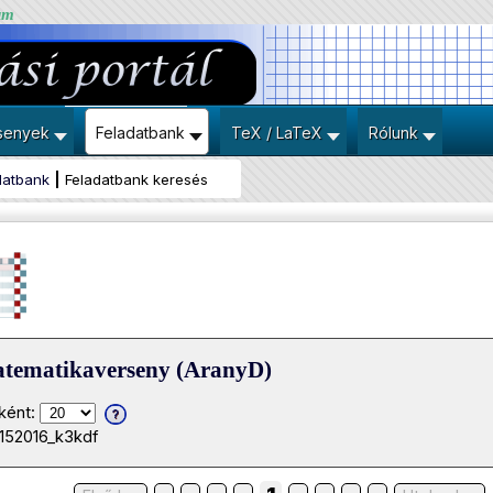
um
senyek
Feladatbank
TeX / LaTeX
Rólunk
datbank
Feladatbank keresés
atematikaverseny (AranyD)
ként:
0152016_k3kdf