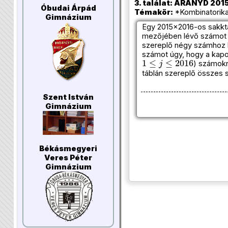
3. találat: ARANYD 2015
Óbudai Árpád
Témakör:
*Kombinatorika
Gimnázium
Egy 2015×2016-os sakktá
mezőjében lévő számot a
szereplő négy számhoz 
számot úgy, hogy a kapo
1
≤
j
≤
2016
) számokr
táblán szereplő összes s
Szent István
Gimnázium
Békásmegyeri
Veres Péter
Gimnázium