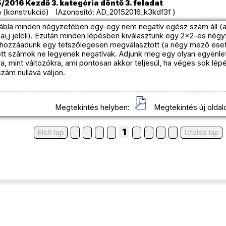
/2016 Kezdő 3. kategória döntő 3. feladat
 (konstrukció) (Azonosító: AD_20152016_k3kdf3f )
bla minden négyzetében egy-egy nem negatív egész szám áll (az 
i,j jelöli). Ezután minden lépésben kiválasztunk egy 2×2-es négy
hozzáadunk egy tetszőlegesen megválasztott (a négy mező ese
tt számok ne legyenek negatívak. Adjunk meg egy olyan egyenletet
a, mint változókra, ami pontosan akkor teljesül, ha véges sok lép
zám nullává váljon.
Megtekintés helyben:
Megtekintés új oldal
1
Első lap
Utolso lap