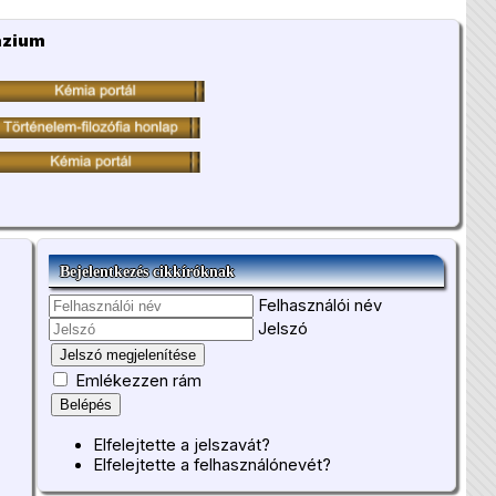
ázium
Bejelentkezés cikkíróknak
Felhasználói név
Jelszó
Jelszó megjelenítése
Emlékezzen rám
Belépés
Elfelejtette a jelszavát?
Elfelejtette a felhasználónevét?