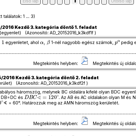
1
Első lap
Utolso lap
találatok: 1 ... 3)
/2016 Kezdő 3. kategória döntő 1. feladat
egyenlet) (Azonosító: AD_20152016_k3kdf1f )
1
α
,
β
p
α
egyenletet, ahol
1-nél nagyobb egész számok,
pedig e
Megtekintés helyben:
Megtekintés új oldal
/2016 Kezdő 3. kategória döntő 2. feladat
rület) (Azonosító: AD_20152016_k3kdf2f )
abályos háromszög, melynek BC oldalára kifelé olyan BDC egyen
D
B
C
∢
=
120
∘
n DB=DC és
. Az AB és AC oldalakon olyan M és N 
∘
∢ = 60°. Határozzuk meg az AMN háromszög kerületét.
Megtekintés helyben:
Megtekintés új oldal