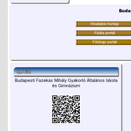
Buda
QR kód
Budapesti Fazekas Mihály Gyakorló Általános Iskola
és Gimnázium