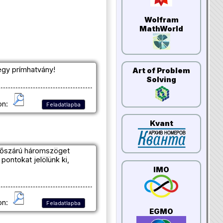
Wolfram
MathWorld
gy prímhatvány!
Art of Problem
Solving
on:
Feladatlapba
Kvant
lőszárú háromszöget
pontokat jelölünk ki,
IMO
on:
Feladatlapba
EGMO