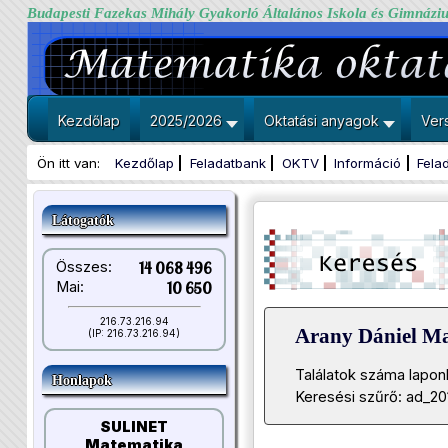
Budapesti Fazekas Mihály Gyakorló Általános Iskola és Gimnázi
Kezdőlap
2025/2026
Oktatási anyagok
Ver
Ön itt van:
Kezdőlap
Feladatbank
OKTV
Információ
Fela
Látogatók
Összes:
14 068 496
Mai:
10 650
216.73.216.94
Arany Dániel M
(IP: 216.73.216.94)
Találatok száma lapon
Honlapok
Keresési szűrő: ad_20
SULINET
Matematika