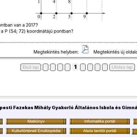
ontban van a 2017?
 a P (54; 72) koordinátájú pontban?
Megtekintés helyben:
Megtekintés új oldal
1
Első lap
Utolso lap
pesti Fazekas Mihály Gyakorló Általános Iskola és Gimn