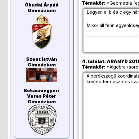
Témakör:
*Geometria (eg
Óbudai Árpád
Gimnázium
Legyen a, b és c egy há
Mikor áll fenn egyenlősé
Szent István
4. találat: ARANYD 2016
Gimnázium
Témakör:
*Algebra (soro
A derékszögű koordináta
követő természetes szám
Békásmegyeri
Veres Péter
Gimnázium