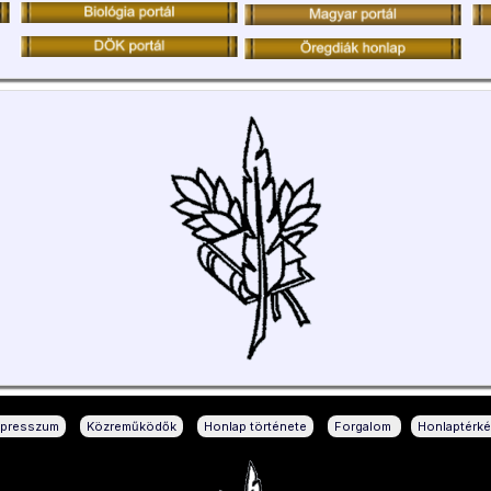
|
|
|
|
mpresszum
Közreműködők
Honlap története
Forgalom
Honlaptérk