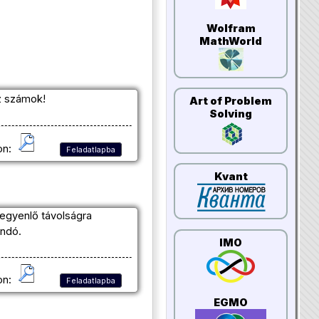
Wolfram
MathWorld
z számok!
Art of Problem
Solving
on:
Feladatlapba
Kvant
 egyenlő távolságra
andó.
IMO
on:
Feladatlapba
EGMO