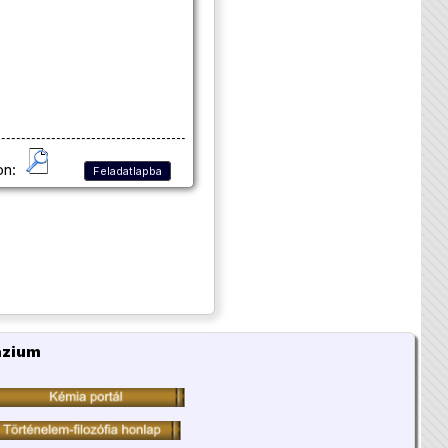
on:
Feladatlapba
ázium