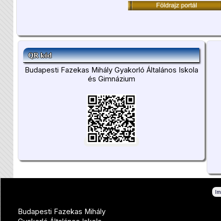
QR kód
Budapesti Fazekas Mihály Gyakorló Általános Iskola
és Gimnázium
I
Budapesti Fazekas Mihály