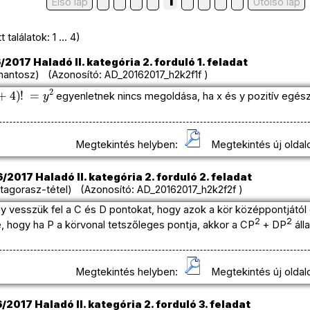
1
Első lap
Utolso lap
találatok: 1 ... 4)
2017 Haladó II. kategória 2. forduló 1. feladat
hantosz) (Azonosító: AD_20162017_h2k2f1f )
4
)
!
=
y
2
egyenletnek nincs megoldása, ha x és y pozitív egés
Megtekintés helyben:
Megtekintés új oldal
/2017 Haladó II. kategória 2. forduló 2. feladat
tagorasz-tétel) (Azonosító: AD_20162017_h2k2f2f )
y vesszük fel a C és D pontokat, hogy azok a kör középpontjától
2
2
, hogy ha P a körvonal tetszőleges pontja, akkor a CP
+ DP
áll
Megtekintés helyben:
Megtekintés új oldal
/2017 Haladó II. kategória 2. forduló 3. feladat