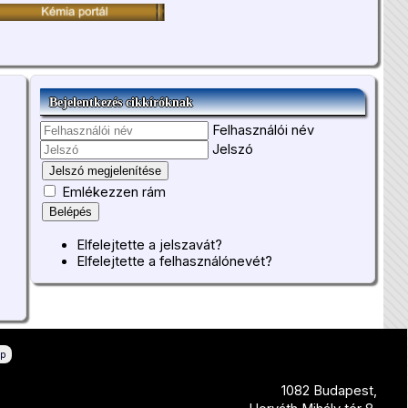
Bejelentkezés cikkíróknak
Felhasználói név
Jelszó
Jelszó megjelenítése
Emlékezzen rám
Belépés
Elfelejtette a jelszavát?
Elfelejtette a felhasználónevét?
ép
1082 Budapest,