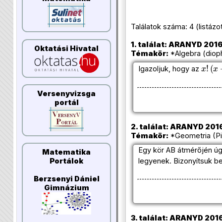
Találatok száma: 4 (listázott 
1. találat: ARANYD 2016/
Oktatási Hivatal
Témakör:
*Algebra (diop
x
!
(
x
+
Igazoljuk, hogy az
Versenyvizsga
portál
2. találat: ARANYD 2016
Témakör:
*Geometria (Pi
Egy kör AB átmérőjén úg
Matematika
legyenek. Bizonyítsuk be
Portálok
Berzsenyi Dániel
Gimnázium
3. találat: ARANYD 2016