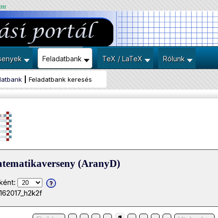
um
senyek
Feladatbank
TeX / LaTeX
Rólunk
datbank
Feladatbank keresés
atematikaverseny (AranyD)
ként:
162017_h2k2f