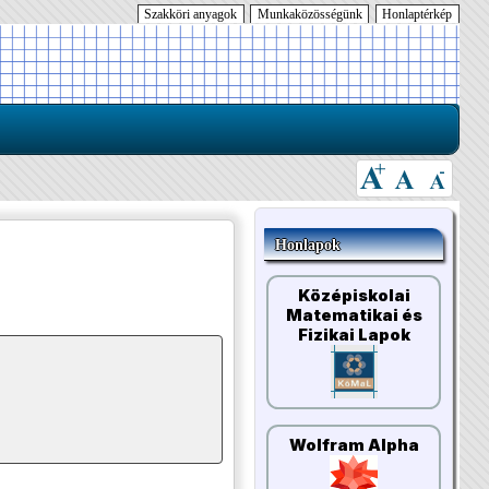
Szakköri anyagok
Munkaközösségünk
Honlaptérkép
Honlapok
Középiskolai
Matematikai és
Fizikai Lapok
Wolfram Alpha