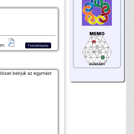
MEMO
on:
Feladatlapba
lósan beírjuk az egymást