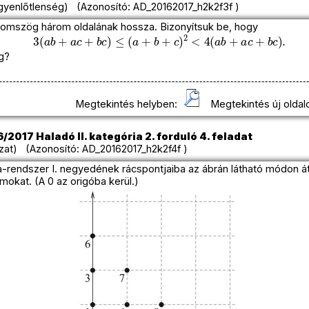
yenlőtlenség) (Azonosító: AD_20162017_h2k2f3f )
romszög három oldalának hossza. Bizonyítsuk be, hogy
3
(
a
b
+
a
c
+
b
c
)
≤
(
a
+
b
+
c
)
2
<
4
(
a
b
+
a
c
+
b
c
)
.
g?
Megtekintés helyben:
Megtekintés új oldal
/2017 Haladó II. kategória 2. forduló 4. feladat
zat) (Azonosító: AD_20162017_h2k2f4f )
-rendszer I. negyedének rácspontjaiba az ábrán látható módon át
okat. (A 0 az origóba kerül.)