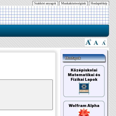
Szakköri anyagok
Munkaközösségünk
Honlaptérkép
Honlapok
Középiskolai
Matematikai és
Fizikai Lapok
Wolfram Alpha