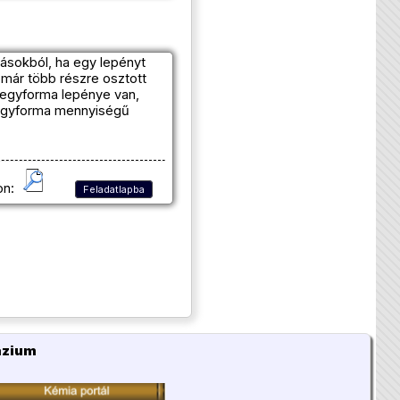
ásokból, ha egy lepényt
 már több részre osztott
 egyforma lepénye van,
a egyforma mennyiségű
on:
Feladatlapba
ázium