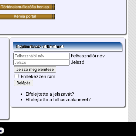
Bejelentkezés cikkíróknak
Felhasználói név
Jelszó
Jelszó megjelenítése
Emlékezzen rám
Belépés
Elfelejtette a jelszavát?
Elfelejtette a felhasználónevét?
ép