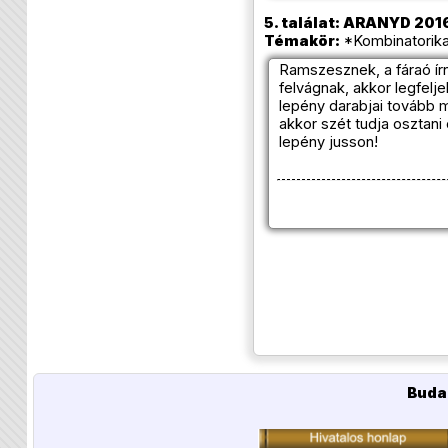
5. találat: ARANYD 2016
Témakör:
*Kombinatorika
Ramszesznek, a fáraó ír
felvágnak, akkor legfelj
lepény darabjai tovább 
akkor szét tudja osztan
lepény jusson!
Buda