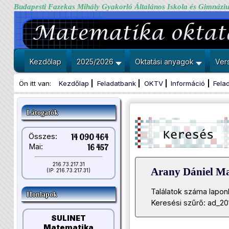
Budapesti Fazekas Mihály Gyakorló Általános Iskola és Gimnázi
Kezdőlap
2025/2026
Oktatási anyagok
Ver
Ön itt van:
Kezdőlap
Feladatbank
OKTV
Információ
Fela
Látogatók
Összes:
14 090 464
Mai:
16 457
216.73.217.31
Arany Dániel M
(IP: 216.73.217.31)
Találatok száma lapon
Honlapok
Keresési szűrő: ad_20
SULINET
Matematika