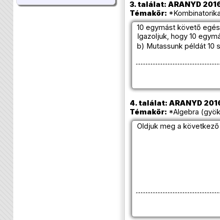
3. találat: ARANYD 2016/
Témakör:
*Kombinatorika
10 egymást követő egés
Igazoljuk, hogy 10 egym
b) Mutassunk példát 10
4. találat: ARANYD 2016
Témakör:
*Algebra (gyök
Oldjuk meg a következő