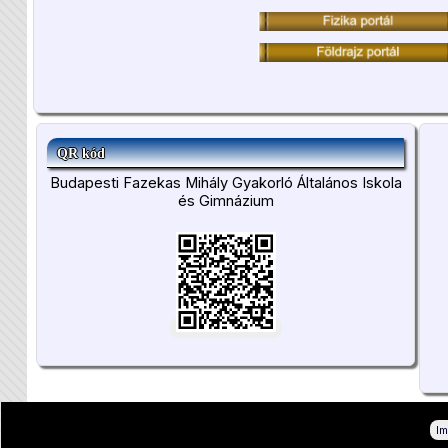
QR kód
Budapesti Fazekas Mihály Gyakorló Általános Iskola
és Gimnázium
I