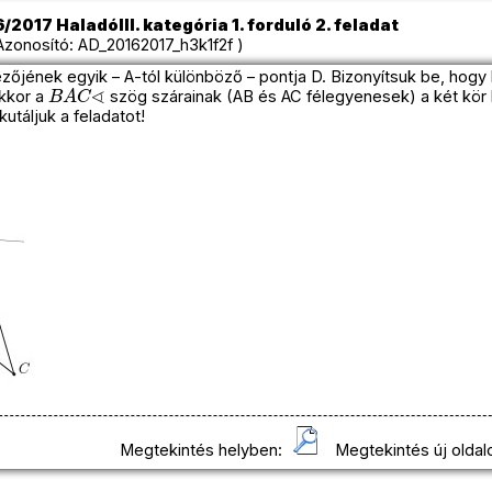
/2017 HaladóIII. kategória 1. forduló 2. feladat
onosító: AD_20162017_h3k1f2f )
zőjének egyik – A-tól különböző – pontja D. Bizonyítsuk be, hogy
B
A
C
∢
kkor a
szög szárainak (AB és AC félegyenesek) a két kör
utáljuk a feladatot!
Megtekintés helyben:
Megtekintés új oldal