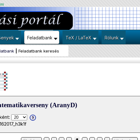
um
senyek
Feladatbank
TeX / LaTeX
Rólunk
datbank
Feladatbank keresés
atematikaverseny (AranyD)
ként:
162017_h3k1f