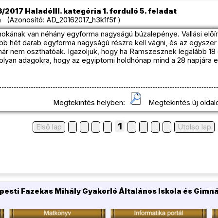
/2017 HaladóIII. kategória 1. forduló 5. feladat
 (Azonosító: AD_20162017_h3k1f5f )
nokának van néhány egyforma nagyságú búzalepénye. Vallási előír
ebb hét darab egyforma nagyságú részre kell vágni, és az egyszer
már nem oszthatóak. Igazoljuk, hogy ha Ramszesznek legalább 18
i olyan adagokra, hogy az egyiptomi holdhónap mind a 28 napjár
Megtekintés helyben:
Megtekintés új oldal
1
Első lap
Utolso lap
pesti Fazekas Mihály Gyakorló Általános Iskola és Gimn