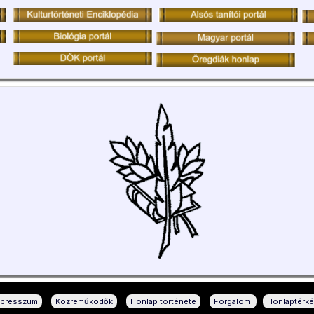
|
|
|
|
mpresszum
Közreműködők
Honlap története
Forgalom
Honlaptérk