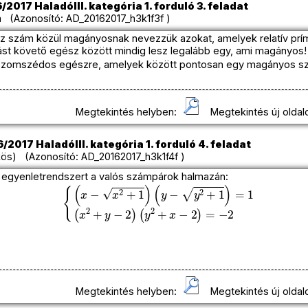
2017 HaladóIII. kategória 1. forduló 3. feladat
 (Azonosító: AD_20162017_h3k1f3f )
z szám közül magányosnak nevezzük azokat, amelyek relatív prí
ást követő egész között mindig lesz legalább egy, ami magányos!
 szomszédos egészre, amelyek között pontosan egy magányos s
Megtekintés helyben:
Megtekintés új oldal
/2017 HaladóIII. kategória 1. forduló 4. feladat
ös) (Azonosító: AD_20162017_h3k1f4f )
 egyenletrendszert a valós számpárok halmazán:
{
(
x
−
x
2
+
1
(
)
y
(
2
y
−
+
y
x
−
2
+
2
)
1
=
)
=
−
1
2
(
x
2
+
y
−
2
)
Megtekintés helyben:
Megtekintés új oldal