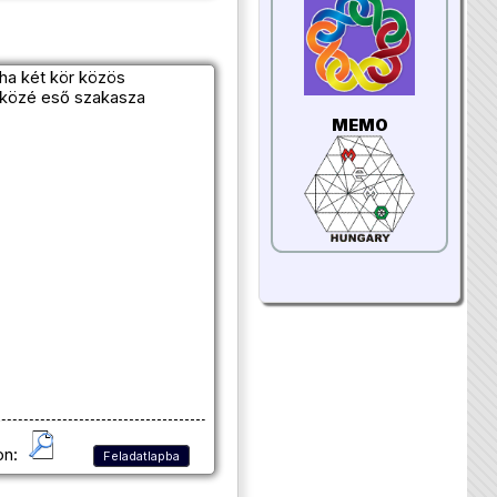
 ha két kör közös
 közé eső szakasza
MEMO
on:
Feladatlapba