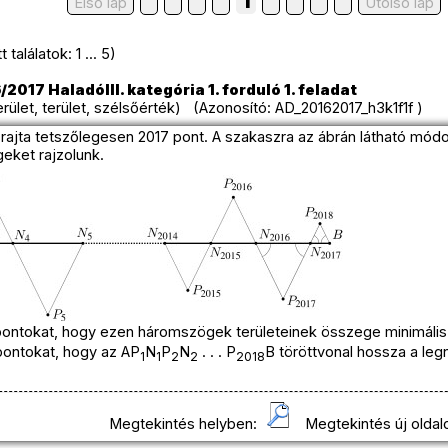
1
Első lap
Utolso lap
találatok: 1 ... 5)
2017 HaladóIII. kategória 1. forduló 1. feladat
ület, terület, szélsőérték) (Azonosító: AD_20162017_h3k1f1f )
 rajta tetszőlegesen 2017 pont. A szakaszra az ábrán látható mód
eket rajzolunk.
pontokat, hogy ezen háromszögek területeinek összege minimális
pontokat, hogy az AP
N
P
N
. . . P
B töröttvonal hossza a le
1
1
2
2
2018
Megtekintés helyben:
Megtekintés új oldal