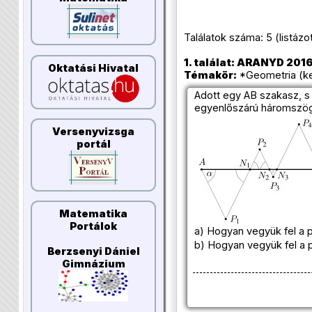
Találatok száma: 5 (listázott 
1. találat: ARANYD 2016/
Oktatási Hivatal
Témakör:
*Geometria (ker
Adott egy AB szakasz, s
egyenlőszárú háromszög
Versenyvizsga
portál
Matematika
Portálok
a) Hogyan vegyük fel a 
b) Hogyan vegyük fel a 
Berzsenyi Dániel
Gimnázium