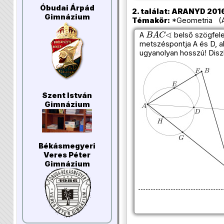
Óbudai Árpád
2. találat: ARANYD 2016
Gimnázium
Témakör:
*Geometria (Az
B
A
C
∢
A
belső szögfele
metszéspontja A és D, a
ugyanolyan hosszú! Diszk
Szent István
Gimnázium
Békásmegyeri
Veres Péter
Gimnázium