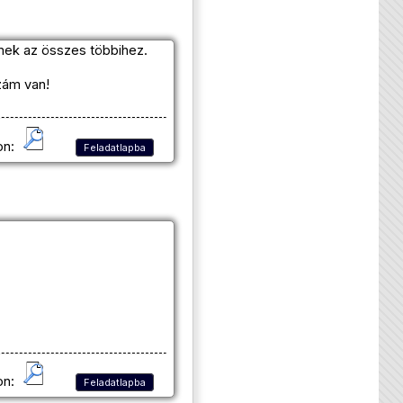
mek az összes többihez.
zám van!
on:
Feladatlapba
on:
Feladatlapba