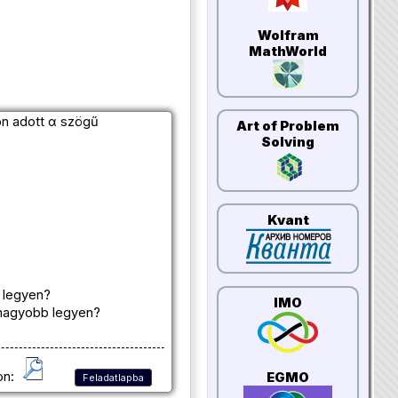
Wolfram
MathWorld
on adott α szögű
Art of Problem
Solving
Kvant
 legyen?
IMO
gnagyobb legyen?
on:
EGMO
Feladatlapba