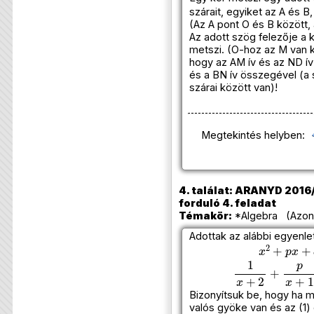
szárait, egyiket az A és B
(Az A pont O és B között,
Az adott szög felezője a 
metszi. (O-hoz az M van k
hogy az AM ív és az ND í
és a BN ív összegével (a
szárai között van)!
Megtekintés helyben:
4. találat: ARANYD 2016/
forduló 4. feladat
Témakör:
*Algebra (Azono
Adottak az alábbi egyenle
x
2
+
p
x
+
q
1
x
+
2
+
p
x
+
1
+
q
Bizonyítsuk be, hogy ha 
valós gyöke van és az (1