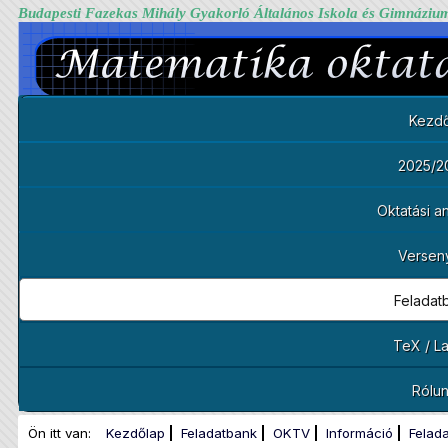
Budapesti Fazekas Mihály Gyakorló Általános Iskola és Gimnáziu
Kezdő
2025/2
Oktatási 
Versen
Feladat
TeX / L
Rólu
Ön itt van:
Kezdőlap
Feladatbank
OKTV
Információ
Felad