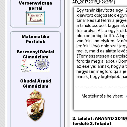
AD_20172018_h2k2f1f )
Versenyvizsga
portál
Egy tanár kijavította egy 1
kijavított dolgozatok egy
tanár készül felírni a jeg
a tanulócsoport tagjaina
felsorolva. A lap egyik old
oldalon pedig kettő. A la
Matematika
van felül, amelyiken tíz né
Portálok
legfelül lévő dolgozat jeg
mellé, majd az alatta levő
Berzsenyi Dániel
(Természetesen az utolsó
Gimnázium
fordítja meg a lapot.) Dö
az esélye: annak, hogy a t
négyszer megfordítja a je
annak, hogy legfeljebb h
Óbudai Árpád
Gimnázium
Megtekintés helyben:
2. találat: ARANYD 2016/
forduló 2. feladat