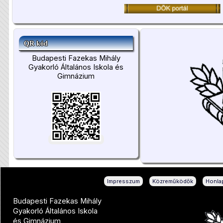
QR kód
Budapesti Fazekas Mihály
Gyakorló Általános Iskola és
Gimnázium
|
|
Impresszum
Közreműködők
Honlap
Budapesti Fazekas Mihály
Gyakorló Általános Iskola
és Gimnázium