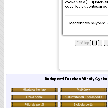
gyöke van a ]0; 1[ interva
egyenletnek pontosan egy
Megtekintés helyben:
Első lap
Budapesti Fazekas Mihály Gyakor