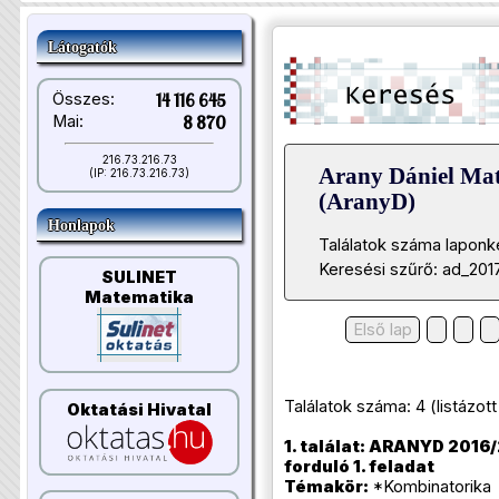
Látogatók
Összes:
14 116 645
Mai:
8 870
216.73.216.73
Arany Dániel Ma
(IP: 216.73.216.73)
(AranyD)
Honlapok
Találatok száma laponk
Keresési szűrő: ad_201
SULINET
Matematika
Első lap
Találatok száma: 4 (listázott t
Oktatási Hivatal
1. találat: ARANYD 2016/
forduló 1. feladat
Témakör:
*Kombinatorika 