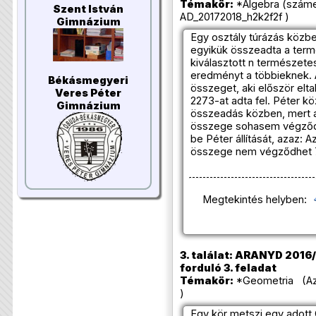
Témakör:
*Algebra (száme
Szent István
AD_20172018_h2k2f2f )
Gimnázium
Egy osztály túrázás közbe
egyikük összeadta a term
kiválasztott n természet
eredményt a többieknek.
Békásmegyeri
összeget, aki először elta
Veres Péter
2273-at adta fel. Péter kö
Gimnázium
összeadás közben, mert 
összege sohasem végződh
be Péter állítását, azaz:
összege nem végződhet 
Megtekintés helyben:
3. találat: ARANYD 2016/
forduló 3. feladat
Témakör:
*Geometria (Azo
)
Egy kör metszi egy adott