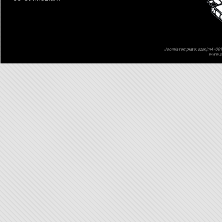
Joomla template: szsnjm4-001 
www.sz