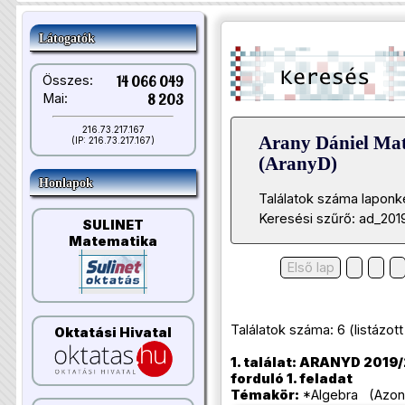
Látogatók
Összes:
14 066 049
Mai:
8 203
216.73.217.167
Arany Dániel Ma
(IP: 216.73.217.167)
(AranyD)
Honlapok
Találatok száma laponk
Keresési szűrő: ad_201
SULINET
Matematika
Első lap
Találatok száma: 6 (listázott t
Oktatási Hivatal
1. találat: ARANYD 2019/
forduló 1. feladat
Témakör:
*Algebra (Azono