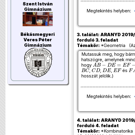
Szent István
Gimnázium
Megtekintés helyben:
Békásmegyeri
3. találat: ARANYD 2019/
Veres Péter
forduló 3. feladat
Gimnázium
Témakör:
*Geometria (Azo
Mutassuk meg, hogy bárm
hatszögre, amelynek mind
A
B
−
D
E
=
E
F
−
B
C
hogy
B
C
C
D
D
E
E
F
F
,
,
,
és
hosszát jelölik.)
Megtekintés helyben:
4. találat: ARANYD 2019/
forduló 4. feladat
Témakör:
*Kombinatorika 