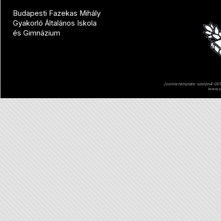
Budapesti Fazekas Mihály
Gyakorló Általános Iskola
és Gimnázium
Joomla template: szsnjm4-001 
www.sz