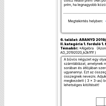
öthöz relatív prím! (Két p
prím, ha legnagyobb közös
Megtekintés helyben:
6. találat: ARANYD 2019
II. kategória 1. forduló 1.
Témakör:
*Algebra (Azonos
AD_20192020_k2k1f1f )
A bűvös négyzet egy olya
számtáblázat, amelynek 
sorában és átlójában sz
ugyanannyi. Ezt az össze
összegnek nevezni. Adjuk
megkezdett ( 3 × 3-as) 
lehetséges kitöltését!