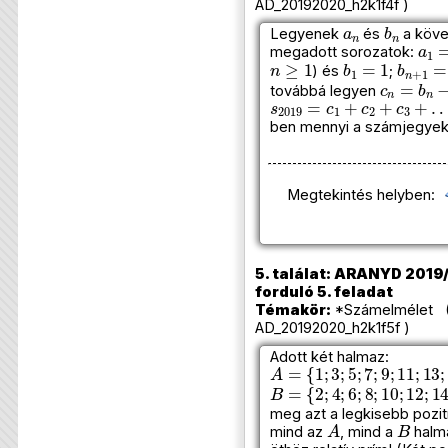
AD_20192020_h2k1f4f )
a
n
b
n
Legyenek
és
a köve
a
1
=
megadott sorozatok:
n
≥
1
b
1
=
1
b
n
+
1
) és
;
c
n
=
b
n
−
továbbá legyen
s
2019
=
c
1
+
c
2
+
c
3
+
…
ben mennyi a számjegye
Megtekintés helyben:
5. találat: ARANYD 2019/
forduló 5. feladat
Témakör:
*Számelmélet (
AD_20192020_h2k1f5f )
Adott két halmaz:
A
=
{
1
;
3
;
5
;
7
;
9
;
11
;
13
;
15
B
=
{
2
;
4
;
6
;
8
;
10
;
12
;
14
;
1
meg azt a legkisebb pozi
A
B
mind az
, mind a
halma