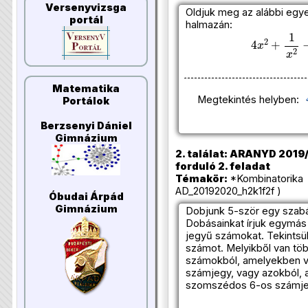
Versenyvizsga
Oldjuk meg az alábbi egy
portál
halmazán:
4
x
2
+
1
x
2
Matematika
Megtekintés helyben:
Portálok
Berzsenyi Dániel
Gimnázium
2. találat: ARANYD 2019/
forduló 2. feladat
Témakör:
*Kombinatorika 
AD_20192020_h2k1f2f )
Óbudai Árpád
Gimnázium
Dobjunk 5-ször egy szabá
Dobásainkat írjuk egymás 
jegyű számokat. Tekintsü
számot. Melyikből van töb
számokból, amelyekben v
számjegy, vagy azokból, 
szomszédos 6-os számj