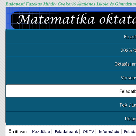
Budapesti Fazekas Mihály Gyakorló Általános Iskola és Gimnáziu
Kezdő
2025/2
Oktatási 
Versen
Feladat
TeX / L
Rólu
Ön itt van:
Kezdőlap
Feladatbank
OKTV
Információ
Felad