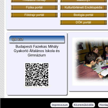
QR kód
Budapesti Fazekas Mihály
Gyakorló Általános Iskola és
Gimnázium
|
|
Impresszum
Közreműködők
Honlap