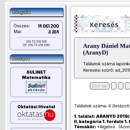
Látogatók
Összes:
14 061 200
Mai:
3 354
216.73.216.138
Arany Dániel Ma
(IP: 216.73.216.138)
(AranyD)
Honlapok
Találatok száma laponk
Keresési szűrő: ad_201
SULINET
Matematika
Első lap
Találatok száma: 4 (listázott t
Oktatási Hivatal
1. találat: ARANYD 2019/
II. kategória 1. forduló 1.
Témakör:
*Algebra (Azonos