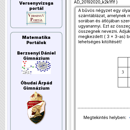
AD_20192020_k2k1f1f )
Versenyvizsga
portál
A bűvös négyzet egy olya
számtáblázat, amelynek 
sorában és átlójában sz
ugyanannyi. Ezt az össze
összegnek nevezni. Adjuk
megkezdett ( 3 × 3-as) 
Matematika
lehetséges kitöltését!
Portálok
Berzsenyi Dániel
Gimnázium
Óbudai Árpád
Gimnázium
Megtekintés helyben: