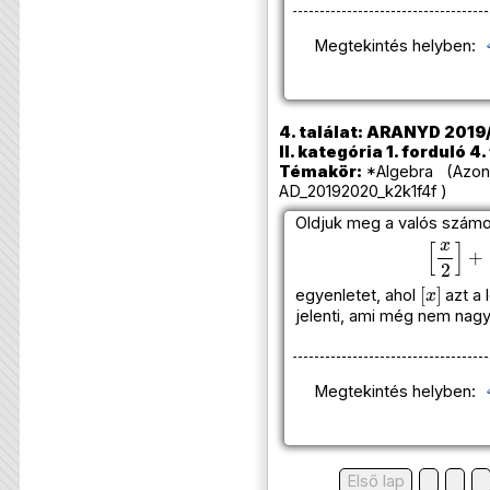
Megtekintés helyben:
4. találat: ARANYD 2019
II. kategória 1. forduló 4
Témakör:
*Algebra (Azono
AD_20192020_k2k1f4f )
Oldjuk meg a valós szám
[
x
2
]
+
[
[
x
]
egyenletet, ahol
azt a
jelenti, ami még nem nagy
Megtekintés helyben:
Első lap