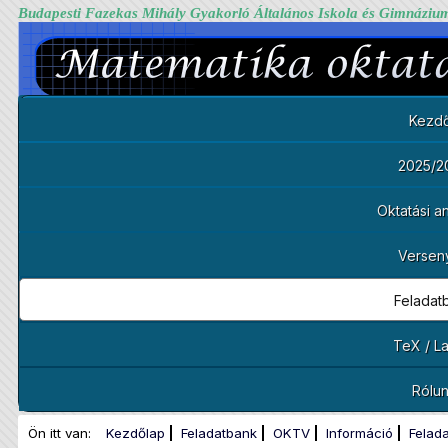
Budapesti Fazekas Mihály Gyakorló Általános Iskola és Gimnáziu
Kezdő
2025/2
Oktatási 
Versen
Feladat
TeX / L
Rólu
Ön itt van:
Kezdőlap
Feladatbank
OKTV
Információ
Felad