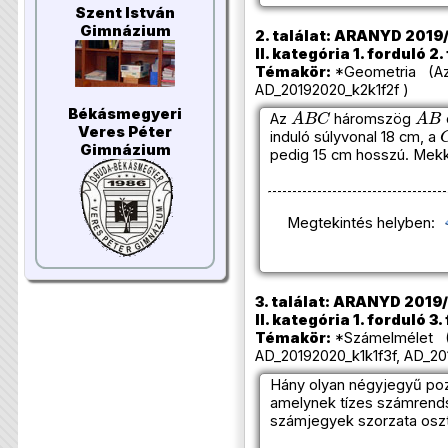
Szent István
Gimnázium
2. találat: ARANYD 2019
II. kategória 1. forduló 2.
Témakör:
*Geometria (Azo
AD_20192020_k2k1f2f )
A
B
C
A
B
Békásmegyeri
Az
háromszög
Veres Péter
induló súlyvonal 18 cm, a
Gimnázium
pedig 15 cm hosszú. Mekk
Megtekintés helyben:
3. találat: ARANYD 2019/
II. kategória 1. forduló 3.
Témakör:
*Számelmélet (
AD_20192020_k1k1f3f, AD_20
Hány olyan négyjegyű poz
amelynek tízes számrends
számjegyek szorzata oszt