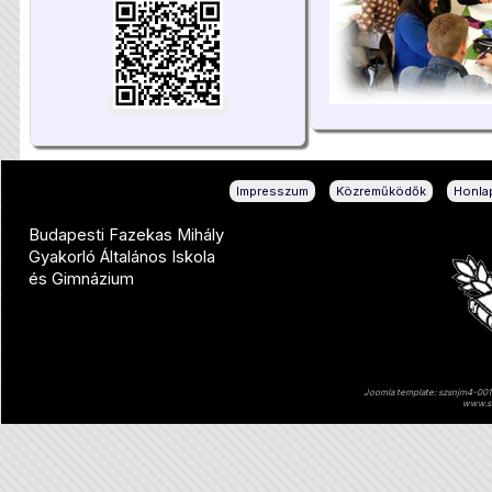
|
|
Impresszum
Közreműködők
Honlap
Budapesti Fazekas Mihály
Gyakorló Általános Iskola
és Gimnázium
Joomla template: szsnjm4-001 
www.sz