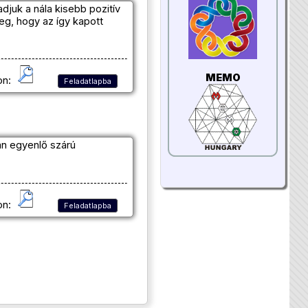
uk a nála kisebb pozitív
eg, hogy az így kapott
MEMO
on:
Feladatlapba
n egyenlő szárú
on:
Feladatlapba