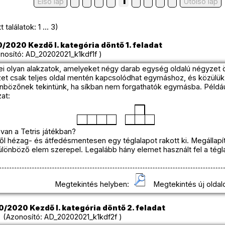
1
Első lap
Utolso lap
találatok: 1 ... 3)
/2020 Kezdő I. kategória döntő 1. feladat
osító: AD_20202021_k1kdf1f )
ei olyan alakzatok, amelyeket négy darab egység oldalú négyzet 
et csak teljes oldal mentén kapcsolódhat egymáshoz, és közülü
önbözőnek tekintünk, ha síkban nem forgathatók egymásba. Példáu
at:
van a Tetris játékban?
ől hézag- és átfedésmentesen egy téglalapot rakott ki. Megállapít
ülönböző elem szerepel. Legalább hány elemet használt fel a té
Megtekintés helyben:
Megtekintés új oldal
0/2020 Kezdő I. kategória döntő 2. feladat
Azonosító: AD_20202021_k1kdf2f )