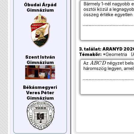
Bármely 1-nél nagyobb e
Óbudai Árpád
osztói közül a legnagyob
Gimnázium
összeg értéke egyetlen 
3. találat: ARANYD 2020
Témakör:
*Geometria (Az
Szent István
A
B
C
D
Gimnázium
Az
négyzet bels
háromszög legyen, amel
Békásmegyeri
Veres Péter
Gimnázium