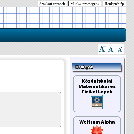
Szakköri anyagok
Munkaközösségünk
Honlaptérkép
Honlapok
Középiskolai
Matematikai és
Fizikai Lapok
Wolfram Alpha