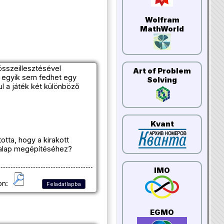
Wolfram
MathWorld
összeillesztésével
Art of Problem
k egyik sem fedhet egy
Solving
l a játék két különböző
Kvant
otta, hogy a kirakott
glalap megépítéséhez?
IMO
on:
Feladatlapba
EGMO