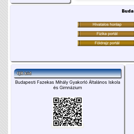
Buda
QR kód
Budapesti Fazekas Mihály Gyakorló Általános Iskola
és Gimnázium