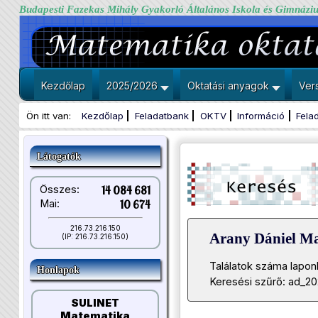
Budapesti Fazekas Mihály Gyakorló Általános Iskola és Gimnázi
Kezdőlap
2025/2026
Oktatási anyagok
Ver
Ön itt van:
Kezdőlap
Feladatbank
OKTV
Információ
Fela
Látogatók
Összes:
14 084 681
Mai:
10 674
216.73.216.150
Arany Dániel M
(IP: 216.73.216.150)
Találatok száma lapon
Honlapok
Keresési szűrő: ad_2
SULINET
Matematika