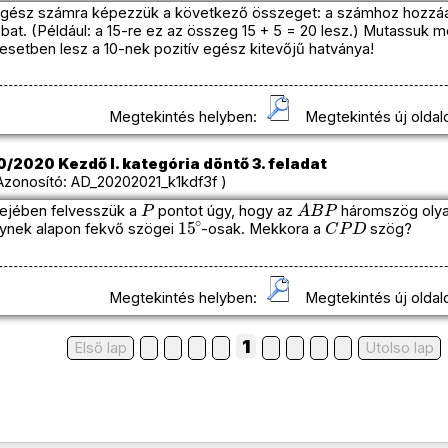
gész számra képezzük a következő összeget: a számhoz hozzáadj
bat. (Például: a 15-re ez az összeg 15 + 5 = 20 lesz.) Mutassuk m
esetben lesz a 10-nek pozitív egész kitevőjű hatványa!
Megtekintés helyben:
Megtekintés új oldal
/2020 Kezdő I. kategória döntő 3. feladat
onosító: AD_20202021_k1kdf3f )
P
A
B
P
ejében felvesszük a
pontot úgy, hogy az
háromszög olya
15
∘
C
P
D
ynek alapon fekvő szögei
-osak. Mekkora a
szög?
Megtekintés helyben:
Megtekintés új oldal
1
Első lap
Utolso lap