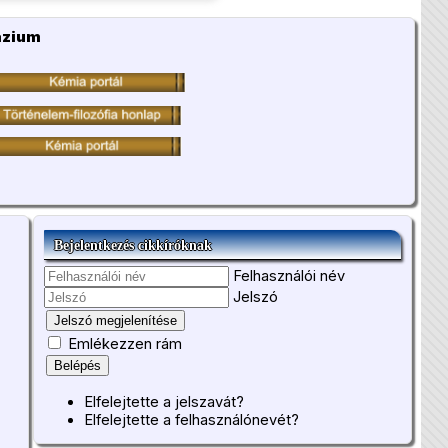
ázium
Bejelentkezés cikkíróknak
Felhasználói név
Jelszó
Jelszó megjelenítése
Emlékezzen rám
Belépés
Elfelejtette a jelszavát?
Elfelejtette a felhasználónevét?