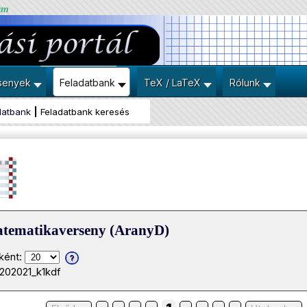
um
senyek
Feladatbank
TeX / LaTeX
Rólunk
datbank
Feladatbank keresés
atematikaverseny (AranyD)
ként:
0202021_k1kdf