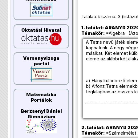
Találatok száma: 3 (listázott 
1. találat: ARANYD 2020
Oktatási Hivatal
Témakör:
*Algebra (Azon
A Tetris nevű játék elem
kaphatunk. A négy négyz
másikat. Két elemet kül
Versenyvizsga
eleme az alábbi két alakz
portál
a) Hány különböző elem 
b) Alfonz Tetris elemekb
téglalapban az összes k
Matematika
Portálok
Berzsenyi Dániel
Gimnázium
2. találat: ARANYD 202
Témakör:
*Számelmélet (