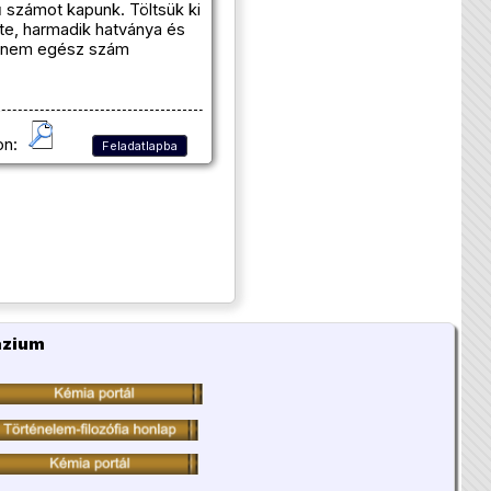
ű számot kapunk. Töltsük ki
te, harmadik hatványa és
ly nem egész szám
on:
Feladatlapba
ázium