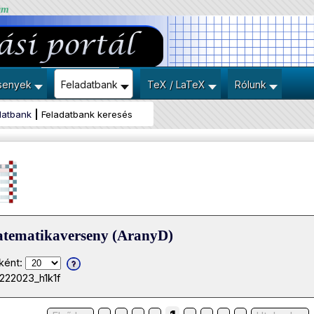
um
senyek
Feladatbank
TeX / LaTeX
Rólunk
datbank
Feladatbank keresés
atematikaverseny (AranyD)
ként:
222023_h1k1f