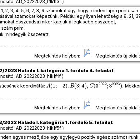
osító: AD_20222023_h1k1f3f )
az 1, 2, 3, 4, 5, 6, 7, 8, 9 számokat úgy, hogy minden lapra pontosa
lásával számokat képezünk. Például egy ilyen lehetőség a 8, 21, 
számokat összeadva mikor kapjuk a legkisebb összeget,
s szám prím,
lük mindegyik összetett.
Megtekintés helyben:
Megtekintés új oldal
/2023 Haladó I. kategória 1. forduló 4. feladat
osító: AD_20222023_h1k1f4f )
A
(
1
;
−
2
)
B
(
3
;
4
)
C
(
3
2022
;
3
2023
)
úcsának koordinátái:
,
,
. Mekko
Megtekintés helyben:
Megtekintés új oldal
/2023 Haladó I. kategória 1. forduló 5. feladat
osító: AD_20222023_h1k1f5f )
minden egyes mezőjébe egy egyjegyű pozitív egész számot írunk. 