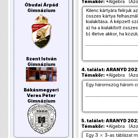
Témakör:
*Algebra (Azon
Óbudai Árpád
Gimnázium
Kilenc kártyára felírjuk 
összes kártya felhaszná
kialakítása. A képzett 
a) ha a kialakított össze
b) illetve akkor, ha közü
Szent István
Gimnázium
4. találat: ARANYD 2022
Témakör:
*Algebra (Azon
Egy háromszög három cs
Békásmegyeri
Veres Péter
Gimnázium
5. találat: ARANYD 2022
Témakör:
*Algebra (Azon
3
×
3
Egy
-as táblázat 