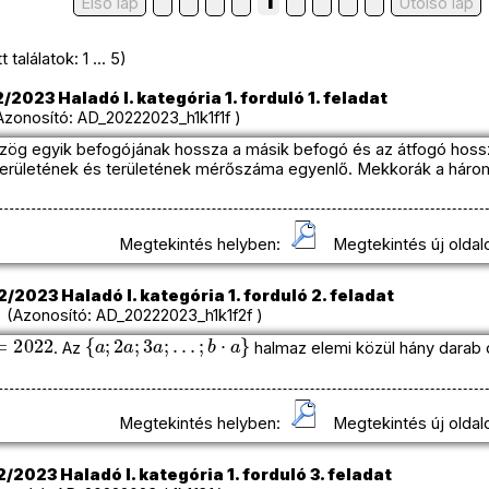
1
Első lap
Utolso lap
találatok: 1 ... 5)
/2023 Haladó I. kategória 1. forduló 1. feladat
onosító: AD_20222023_h1k1f1f )
ög egyik befogójának hossza a másik befogó és az átfogó hossz
erületének és területének mérőszáma egyenlő. Mekkorák a három
Megtekintés helyben:
Megtekintés új oldal
/2023 Haladó I. kategória 1. forduló 2. feladat
Azonosító: AD_20222023_h1k1f2f )
=
2022
{
a
;
2
a
;
3
a
;
.
.
.
;
b
⋅
a
}
. Az
halmaz elemi közül hány darab
Megtekintés helyben:
Megtekintés új oldal
/2023 Haladó I. kategória 1. forduló 3. feladat