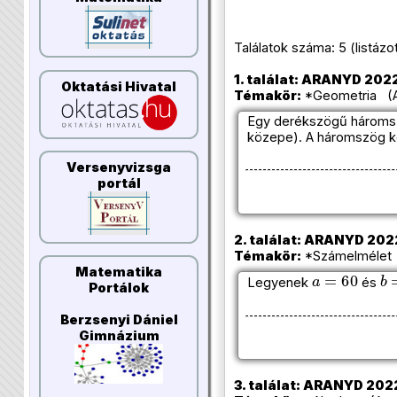
Találatok száma: 5 (listázott 
1. találat: ARANYD 2022
Oktatási Hivatal
Témakör:
*Geometria (Az
Egy derékszögű háromsz
közepe). A háromszög k
Versenyvizsga
portál
2. találat: ARANYD 2022
Témakör:
*Számelmélet (
a
=
60
b
Matematika
Legyenek
és
Portálok
Berzsenyi Dániel
Gimnázium
3. találat: ARANYD 2022