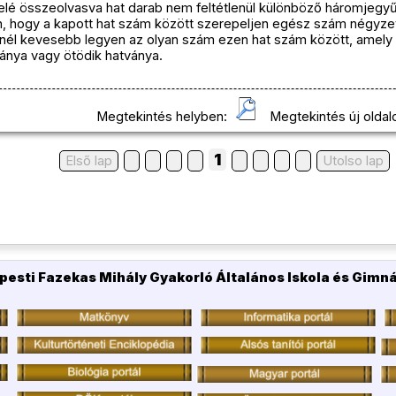
efelé összeolvasva hat darab nem feltétlenül különböző háromjegy
n, hogy a kapott hat szám között szerepeljen egész szám négyze
minél kevesebb legyen az olyan szám ezen hat szám között, ame
ánya vagy ötödik hatványa.
Megtekintés helyben:
Megtekintés új oldal
1
Első lap
Utolso lap
pesti Fazekas Mihály Gyakorló Általános Iskola és Gimn