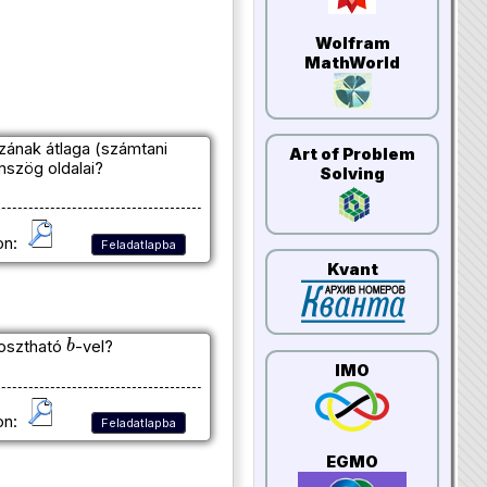
Wolfram
MathWorld
ának átlaga (számtani
Art of Problem
szög oldalai?
Solving
on:
Feladatlapba
Kvant
b
 osztható
-vel?
IMO
on:
Feladatlapba
EGMO