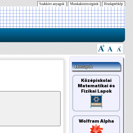
Szakköri anyagok
Munkaközösségünk
Honlaptérkép
Honlapok
Középiskolai
Matematikai és
Fizikai Lapok
Wolfram Alpha