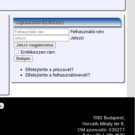
Bejelentkezés cikkíróknak
Felhasználói név
Jelszó
Jelszó megjelenítése
Emlékezzen rám
Belépés
Elfelejtette a jelszavát?
Elfelejtette a felhasználónevét?
ép
1082 Budapest,
Horváth Mihály tér 8.
OM azonosító: 035277