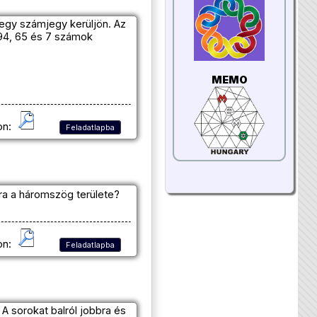
n egy számjegy kerüljön. Az
394, 65 és 7 számok
MEMO
on:
Feladatlapba
ra a háromszög területe?
on:
Feladatlapba
A sorokat balról jobbra és