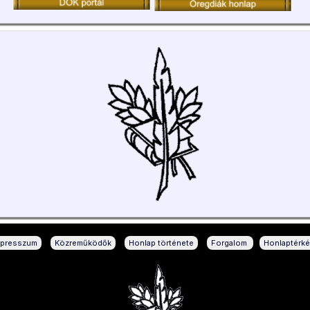
|
|
|
|
mpresszum
Közreműködők
Honlap története
Forgalom
Honlaptérk