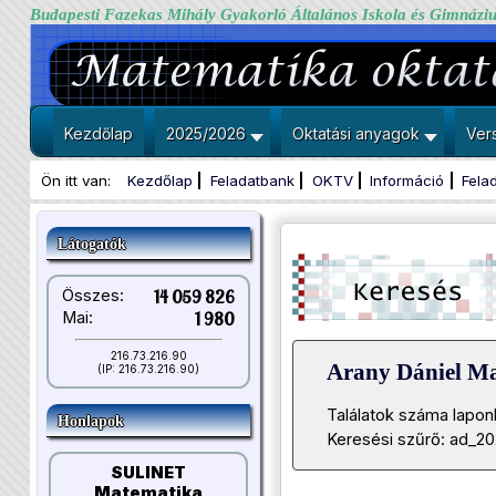
Budapesti Fazekas Mihály Gyakorló Általános Iskola és Gimnázi
Kezdőlap
2025/2026
Oktatási anyagok
Ver
Ön itt van:
Kezdőlap
Feladatbank
OKTV
Információ
Fela
Látogatók
Összes:
14 059 826
Mai:
1 980
216.73.216.90
Arany Dániel M
(IP: 216.73.216.90)
Találatok száma lapon
Honlapok
Keresési szűrő: ad_20
SULINET
Matematika