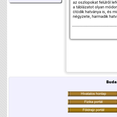
az oszlopokat felülről l
a táblázatot olyan módo
ötödik hatványa is, és 
négyzete, harmadik hatv
Buda