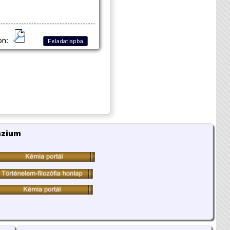
on:
Feladatlapba
ázium