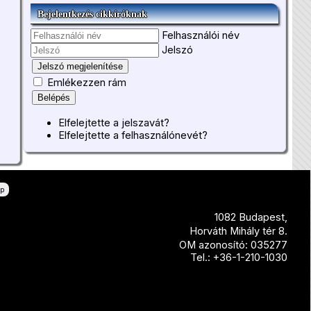
Bejelentkezés cikkíróknak
Felhasználói név
Jelszó
Jelszó megjelenítése
Emlékezzen rám
Belépés
Elfelejtette a jelszavát?
Elfelejtette a felhasználónevét?
ép
1082 Budapest,
Horváth Mihály tér 8.
OM azonosító: 035277
Tel.: +36-1-210-1030