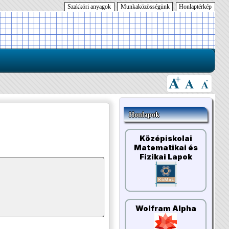
Szakköri anyagok
Munkaközösségünk
Honlaptérkép
Honlapok
Középiskolai
Matematikai és
Fizikai Lapok
Wolfram Alpha