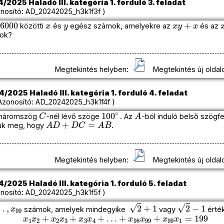
/2025 Haladó III. kategória 1. forduló 3. feladat
osító: AD_20242025_h3k1f3f )
6000
x
y
x
y
+
x
s
közötti
és
egész számok, amelyekre az
és az
ok?
Megtekintés helyben:
Megtekintés új oldal
/2025 Haladó III. kategória 1. forduló 4. feladat
onosító: AD_20242025_h3k1f4f )
C
100
∘
A
háromszög
-nél lévő szöge
. Az
-ból induló belső szögf
A
D
+
D
C
=
A
B
uk meg, hogy
.
Megtekintés helyben:
Megtekintés új oldal
/2025 Haladó III. kategória 1. forduló 5. feladat
osító: AD_20242025_h3k1f5f )
,
x
99
2
+
1
2
−
1
számok, amelyek mindegyike
vagy
érték
x
1
x
2
+
x
2
x
3
+
x
3
x
4
+
…
+
x
98
x
99
+
x
99
x
1
=
199