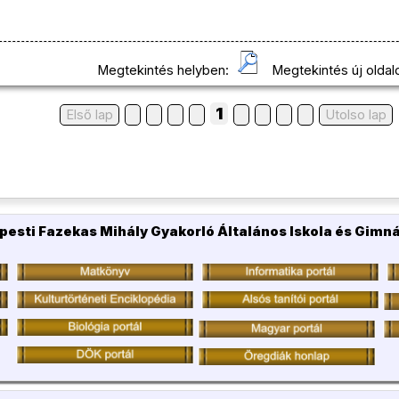
Megtekintés helyben:
Megtekintés új oldal
1
Első lap
Utolso lap
pesti Fazekas Mihály Gyakorló Általános Iskola és Gimn