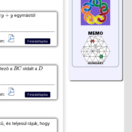
x
y
+
y
egymástól
MEMO
on:
Feladatlapba
B
C
D
elező a
oldalt a
on:
Feladatlapba
ű, és teljesül rájuk, hogy