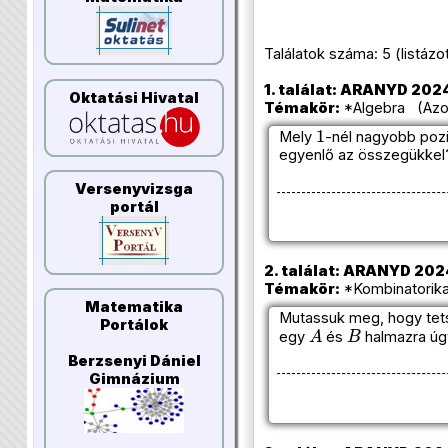
Találatok száma: 5 (listázott 
1. találat: ARANYD 2024/
Oktatási Hivatal
Témakör:
*Algebra (Azon
1
Mely
-nél nagyobb pozi
egyenlő az összegükkel
Versenyvizsga
portál
2. találat: ARANYD 2024
Témakör:
*Kombinatorika
Matematika
Mutassuk meg, hogy te
A
B
Portálok
egy
és
halmazra úg
Berzsenyi Dániel
Gimnázium