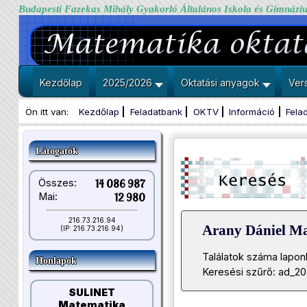
Budapesti Fazekas Mihály Gyakorló Általános Iskola és Gimnázi
Kezdőlap
2025/2026
Oktatási anyagok
Ver
Ön itt van:
Kezdőlap
Feladatbank
OKTV
Információ
Fela
Látogatók
Összes:
14 086 987
Mai:
12 980
216.73.216.94
Arany Dániel M
(IP: 216.73.216.94)
Találatok száma lapon
Honlapok
Keresési szűrő: ad_2
SULINET
Matematika