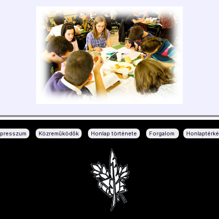
|
|
|
|
mpresszum
Közreműködők
Honlap története
Forgalom
Honlaptérk