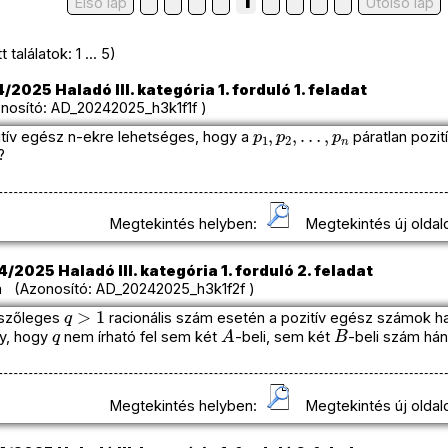
1
Első lap
Utolso lap
találatok: 1 ... 5)
2025 Haladó III. kategória 1. forduló 1. feladat
osító: AD_20242025_h3k1f1f )
p
1
,
p
2
,
…
,
p
n
tív egész n-ekre lehetséges, hogy a
páratlan pozi
?
Megtekintés helyben:
Megtekintés új oldal
/2025 Haladó III. kategória 1. forduló 2. feladat
 (Azonosító: AD_20242025_h3k1f2f )
q
>
1
tszőleges
racionális szám esetén a pozitív egész számok ha
q
A
B
y, hogy
nem írható fel sem két
-beli, sem két
-beli szám há
Megtekintés helyben:
Megtekintés új oldal