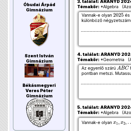
3. találat: ARANYD 2024
Óbudai Árpád
Témakör:
*Algebra (Azon
Gimnázium
2025
Vannak-e olyan
é
különböző négyzetszám
4. találat: ARANYD 2024
Szent István
Témakör:
*Geometria (Az
Gimnázium
A
B
C
Az egyenlő szárú
pontban metszi. Mutass
Békásmegyeri
Veres Péter
Gimnázium
5. találat: ARANYD 2024
Témakör:
*Algebra (Azon
x
1
,
x
2
,
…
Vannak-e olyan