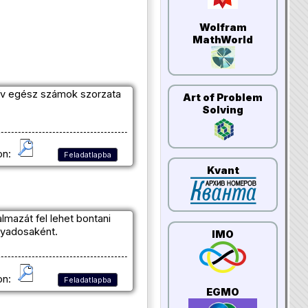
Wolfram
MathWorld
tív egész számok szorzata
Art of Problem
Solving
on:
Feladatlapba
Kvant
lmazát fel lehet bontani
nyadosaként.
IMO
on:
Feladatlapba
EGMO