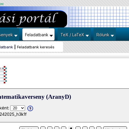
um
senyek
Feladatbank
TeX / LaTeX
Rólunk
datbank
Feladatbank keresés
atematikaverseny (AranyD)
ként:
0242025_h3k1f