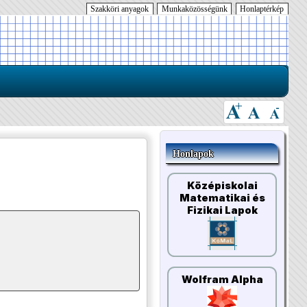
Szakköri anyagok
Munkaközösségünk
Honlaptérkép
Honlapok
Középiskolai
Matematikai és
Fizikai Lapok
Wolfram Alpha