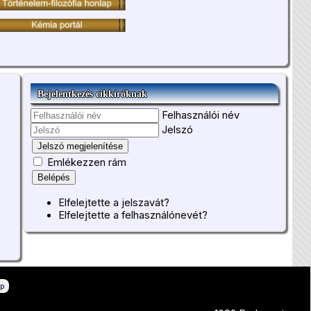
Bejelentkezés cikkíróknak
Felhasználói név
Jelszó
Jelszó megjelenítése
Emlékezzen rám
Belépés
Elfelejtette a jelszavát?
Elfelejtette a felhasználónevét?
ép