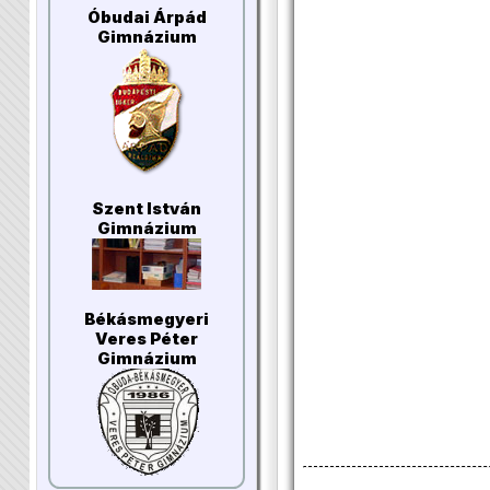
Óbudai Árpád
Gimnázium
Szent István
Gimnázium
Békásmegyeri
Veres Péter
Gimnázium