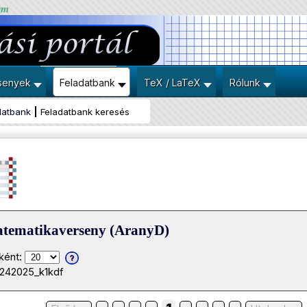
um
senyek
Feladatbank
TeX / LaTeX
Rólunk
datbank
Feladatbank keresés
atematikaverseny (AranyD)
ként:
0242025_k1kdf