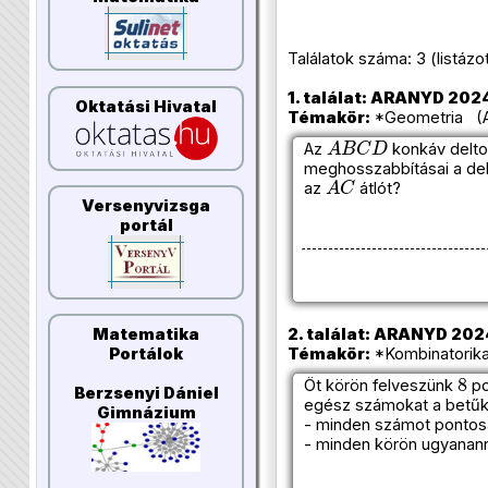
Találatok száma: 3 (listázott 
1. találat: ARANYD 2024
Oktatási Hivatal
Témakör:
*Geometria (Az
A
B
C
D
Az
konkáv delt
meghosszabbításai a delt
A
C
az
átlót?
Versenyvizsga
portál
2. találat: ARANYD 2024
Matematika
Témakör:
*Kombinatorika
Portálok
8
Öt körön felveszünk
po
Berzsenyi Dániel
egész számokat a betűk h
Gimnázium
- minden számot pontosa
- minden körön ugyanann