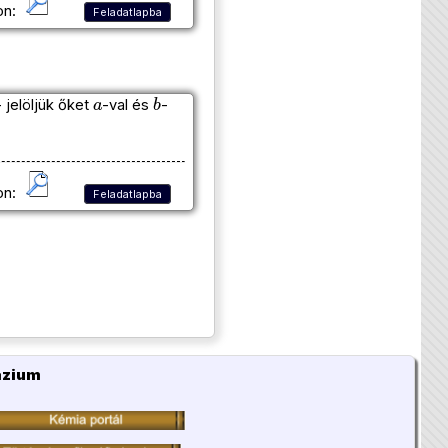
on:
Feladatlapba
a
b
 jelöljük őket
-val és
-
on:
Feladatlapba
ázium