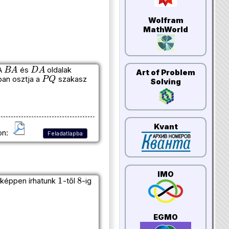
Wolfram
MathWorld
B
A
D
A
 A
és
oldalak
P
Q
Art of Problem
ban osztja a
szakasz
Solving
Kvant
on:
Feladatlapba
1
8
IMO
eképpen írhatunk
-től
-ig
EGMO