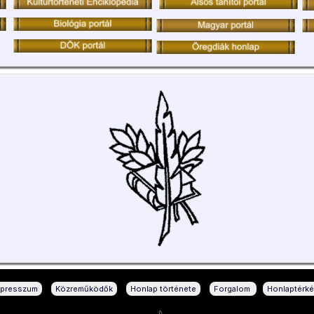
|
|
|
|
mpresszum
Közreműködők
Honlap története
Forgalom
Honlaptérk