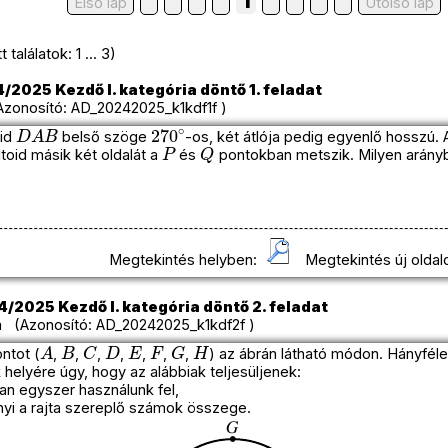
1
Első lap
Utolso lap
találatok: 1 ... 3)
/2025 Kezdő I. kategória döntő 1. feladat
onosító: AD_20242025_k1kdf1f )
D
A
B
270
∘
oid
belső szöge
-os, két átlója pedig egyenlő hosszú.
P
Q
oid másik két oldalát a
és
pontokban metszik. Milyen arány
Megtekintés helyben:
Megtekintés új oldal
/2025 Kezdő I. kategória döntő 2. feladat
 (Azonosító: AD_20242025_k1kdf2f )
A
B
C
D
E
F
G
H
ntot (
,
,
,
,
,
,
,
) az ábrán látható módon. Hányfél
elyére úgy, hogy az alábbiak teljesüljenek:
n egyszer használunk fel,
yi a rajta szereplő számok összege.