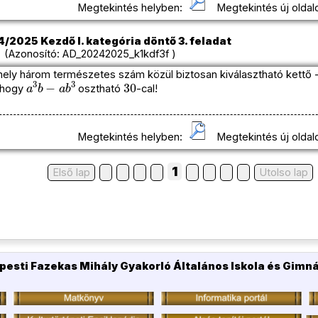
Megtekintés helyben:
Megtekintés új oldal
/2025 Kezdő I. kategória döntő 3. feladat
(Azonosító: AD_20242025_k1kdf3f )
ely három természetes szám közül biztosan kiválasztható kettő -
a
3
b
−
a
b
3
30
, hogy
osztható
-cal!
Megtekintés helyben:
Megtekintés új oldal
1
Első lap
Utolso lap
pesti Fazekas Mihály Gyakorló Általános Iskola és Gimn