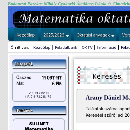
Budapesti Fazekas Mihály Gyakorló Általános Iskola és Gimnázi
Kezdőlap
2025/2026
Oktatási anyagok
Ver
Ön itt van:
Kezdőlap
Feladatbank
OKTV
Információ
Fela
Látogatók
Összes:
14 097 417
Mai:
6 145
216.73.216.179
Arany Dániel M
(IP: 216.73.216.179)
Találatok száma lapon
Honlapok
Keresési szűrő: ad_2
SULINET
Matematika