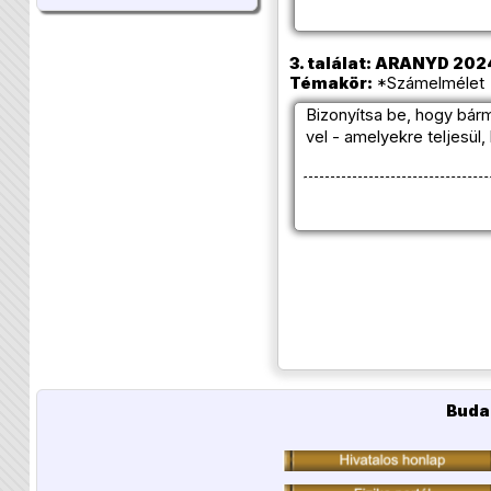
3. találat: ARANYD 2024
Témakör:
*Számelmélet 
Bizonyítsa be, hogy bárm
vel - amelyekre teljesül
Buda