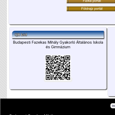
QR kód
Budapesti Fazekas Mihály Gyakorló Általános Iskola
és Gimnázium
I