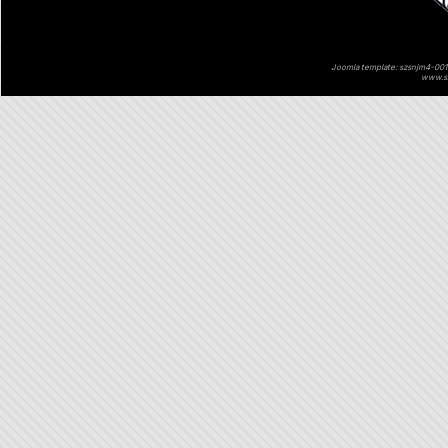
Joomla template: szsnjm4-001 
www.sz