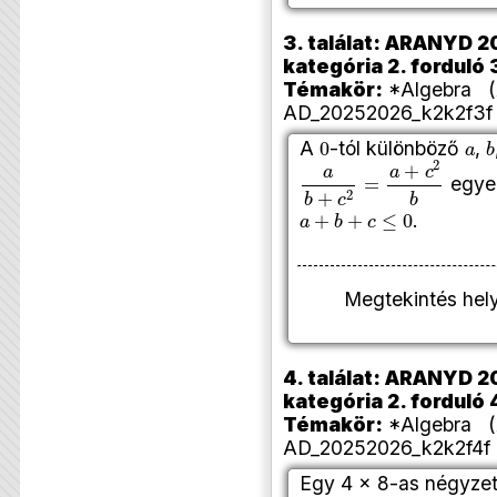
3. találat: ARANYD 20
kategória 2. forduló 
Témakör:
*Algebra (A
AD_20252026_k2k2f3f 
0
a
A
-tól különböző
,
a
b
+
c
2
=
a
+
c
2
b
egyen
a
+
b
+
c
≤
0
.
Megtekintés hel
4. találat: ARANYD 20
kategória 2. forduló 
Témakör:
*Algebra (A
AD_20252026_k2k2f4f 
Egy 4 × 8-as négyze