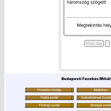
háromszög szögeit!
Megtekintés hel
Első lap
Budapesti Fazekas Mihál