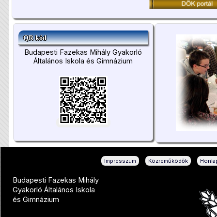
QR kód
Budapesti Fazekas Mihály Gyakorló
Általános Iskola és Gimnázium
|
|
Impresszum
Közreműködők
Honlap
Budapesti Fazekas Mihály
Gyakorló Általános Iskola
és Gimnázium