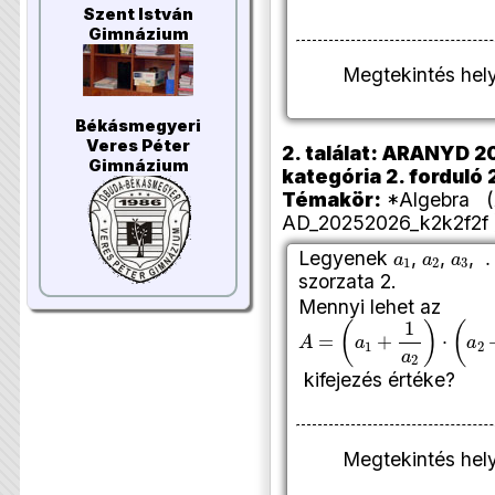
Szent István
Gimnázium
Megtekintés hel
Békásmegyeri
Veres Péter
2. találat: ARANYD 20
Gimnázium
kategória 2. forduló 
Témakör:
*Algebra (A
AD_20252026_k2k2f2f 
a
1
a
2
a
3
Legyenek
,
,
,
szorzata 2.
Mennyi lehet az
A
(
a
=
1
+
1
a
2
)
⋅
(
a
2
+
1
a
3
)
⋅
(
a
kifejezés értéke?
Megtekintés hel