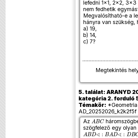
lefedni 1×1, 2×2, 3×3
nem fedhetik egymást
Megvalósítható-e a lef
hányra van szükség, 
a) 19,
b) 14,
c) 7?
Megtekintés hel
5. találat: ARANYD 20
kategória 2. forduló 
Témakör:
*Geometria 
AD_20252026_k2k2f5f 
A
B
C
Az
háromszögb
szögfelező egy olyan
A
B
D
∢
:
B
A
D
∢
:
D
B
C
∢