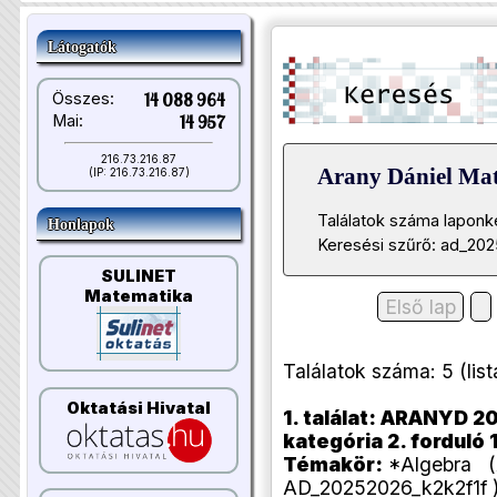
Látogatók
Összes:
14 088 964
Mai:
14 957
216.73.216.87
Arany Dániel Ma
(IP: 216.73.216.87)
Találatok száma laponk
Honlapok
Keresési szűrő: ad_202
SULINET
Matematika
Első lap
Találatok száma: 5 (listáz
Oktatási Hivatal
1. találat: ARANYD 20
kategória 2. forduló 1
Témakör:
*Algebra (A
AD_20252026_k2k2f1f 