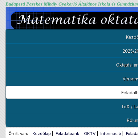
Budapesti Fazekas Mihály Gyakorló Általános Iskola és Gimnáziu
Kezdő
2025/2
Oktatási 
Versen
Feladat
TeX / L
Rólu
Ön itt van:
Kezdőlap
Feladatbank
OKTV
Információ
Felad