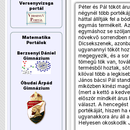
Versenyvizsga
Péter és Pál tököt ár
portál
négynél több portéká
háttal állítják fel a 
egymás termékeit. Az
egymáshoz se szóljan
növekvő sorrendben re
Matematika
Portálok
Dicsekszenek, azonban
ugyanannyi tököt hoz
Berzsenyi Dániel
megegyezik, és a sor
Gimnázium
tömegű tök van, tová
termésből hoztak, ső
kilóval több a legkise
János bácsi Pál stand
Óbudai Árpád
miközben kinézi magá
Gimnázium
(mert a kettő a kedv
először mindkét árus 
választ. A hencegést
portékáját, hiszen ha
ugyanakkora áru áll a
Helyesen okoskodik Já