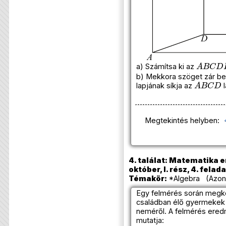
A
B
C
D
a) Számítsa ki az
b) Mekkora szöget zár b
A
B
C
D
lapjának síkja az
l
Megtekintés helyben:
4. találat: Matematika e
október, I. rész, 4. felada
Témakör:
*Algebra (Azono
Egy felmérés során megk
családban élő gyermekek s
neméről. A felmérés eredm
mutatja: