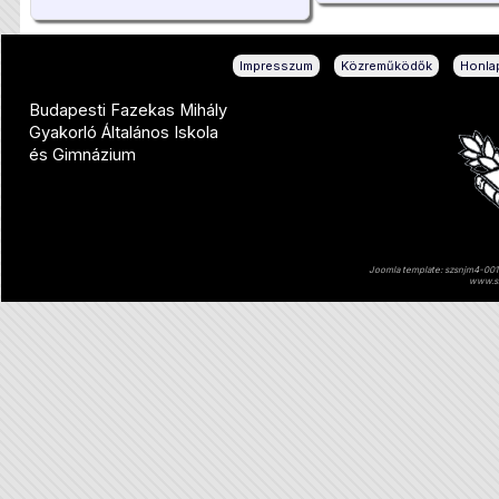
|
|
Impresszum
Közreműködők
Honlap
Budapesti Fazekas Mihály
Gyakorló Általános Iskola
és Gimnázium
Joomla template: szsnjm4-001 
www.sz