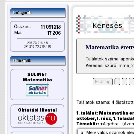
Látogatók
Összes:
14 091 213
Mai:
17 206
216.73.216.48
Matematika éretts
(IP: 216.73.216.48)
Találatok száma laponk
Honlapok
Keresési szűrő: mme_20
SULINET
Matematika
Első lap
Találatok száma: 4 (listázott t
Oktatási Hivatal
1. találat: Matematika e
október, I. rész, 1. felada
Témakör:
*Algebra (Azono
a) Mely valós számok elégí