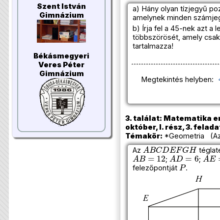
Szent István
a) Hány olyan tízjegyű po
Gimnázium
amelynek minden számje
b) Írja fel a 45-nek azt a 
többszörösét, amely csak
tartalmazza!
Békásmegyeri
Veres Péter
Gimnázium
Megtekintés helyben:
3. találat: Matematika e
október, I. rész, 3. felada
Témakör:
*Geometria (Azo
A
B
C
D
E
F
G
H
Az
téglate
A
B
=
12
A
D
=
6
A
E
;
;
P
felezőpontját
.