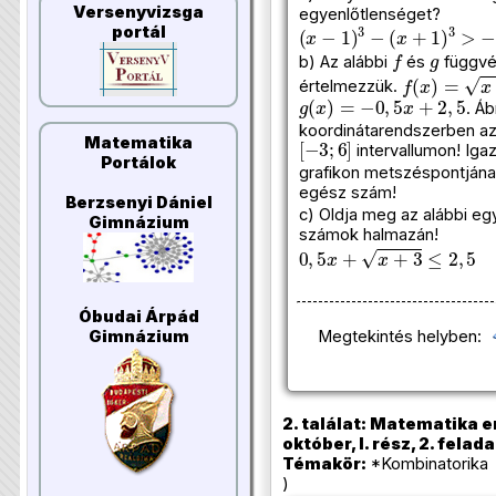
Versenyvizsga
egyenlőtlenséget?
(
x
−
1
)
3
−
(
x
+
1
)
3
>
−
8
portál
f
g
b) Az alábbi
és
függvé
f
(
x
)
=
x
+
3
értelmezzük.
g
(
x
)
=
−
0
,
5
x
+
2
,
5
. Á
koordinátarendszerben a
[
−
3
;
6
]
Matematika
intervallumon! Iga
Portálok
grafikon metszéspontjána
egész szám!
Berzsenyi Dániel
c) Oldja meg az alábbi eg
Gimnázium
számok halmazán!
0
,
5
x
+
x
+
3
≤
2
,
5
Óbudai Árpád
Gimnázium
Megtekintés helyben:
2. találat: Matematika e
október, I. rész, 2. felada
Témakör:
*Kombinatorika 
)