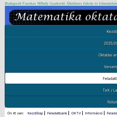
Budapesti Fazekas Mihály Gyakorló Általános Iskola és Gimnáziu
Kezdő
2025/2
Oktatási 
Versen
Feladat
TeX / L
Rólu
Ön itt van:
Kezdőlap
Feladatbank
OKTV
Információ
Felad