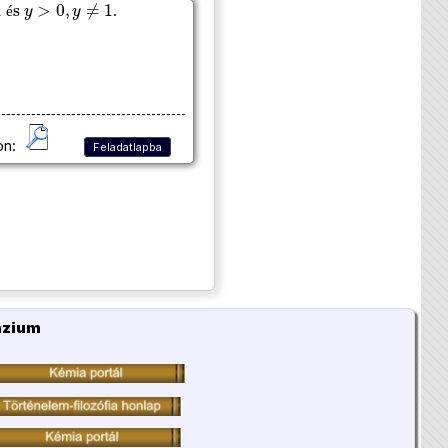
.
é
on:
Feladatlapba
ázium