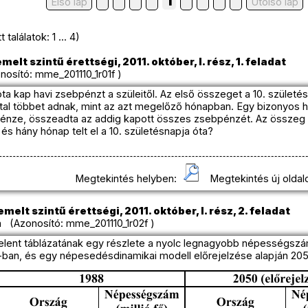
1
Első lap
Utolso lap
találatok: 1 ... 4)
melt szintű érettségi, 2011. október, I. rész, 1. feladat
osító: mme_201110_1r01f )
óta kap havi zsebpénzt a szüleitől. Az első összeget a 10. születé
al többet adnak, mint az azt megelőző hónapban. Egy bizonyos 
pénze, összeadta az addig kapott összes zsebpénzét. Az összeg 3
és hány hónap telt el a 10. születésnapja óta?
Megtekintés helyben:
Megtekintés új oldal
melt szintű érettségi, 2011. október, I. rész, 2. feladat
 (Azonosító: mme_201110_1r02f )
lent táblázatának egy részlete a nyolc legnagyobb népességsz
8-ban, és egy népesedésdinamikai modell előrejelzése alapján 20