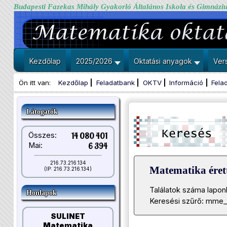
Budapesti Fazekas Mihály Gyakorló Általános Iskola és Gimnázi
Kezdőlap
2025/2026
Oktatási anyagok
Ver
Ön itt van:
Kezdőlap
Feladatbank
OKTV
Információ
Fela
Látogatók
Összes:
14 080 401
Mai:
6 394
216.73.216.134
Matematika érett
(IP: 216.73.216.134)
Találatok száma lapon
Honlapok
Keresési szűrő: mme_2
SULINET
Matematika