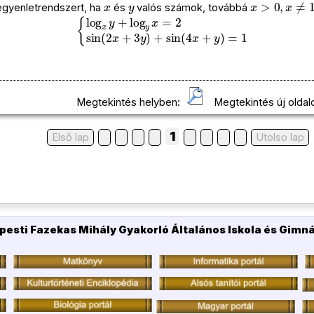
egyenletrendszert, ha
és
valós számok, továbbá
{
log
x
y
+
log
y
x
=
2
sin
(
2
x
+
3
y
)
+
sin
(
4
x
+
y
)
=
1
Megtekintés helyben:
Megtekintés új oldal
1
Első lap
Utolso lap
pesti Fazekas Mihály Gyakorló Általános Iskola és Gimn