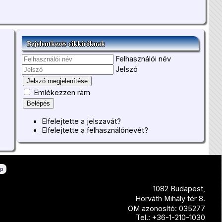
Bejelentkezés cikkíróknak
Felhasználói név
Jelszó
Jelszó megjelenítése
Emlékezzen rám
Belépés
Elfelejtette a jelszavát?
Elfelejtette a felhasználónevét?
ép
1082 Budapest,
Horváth Mihály tér 8.
OM azonosító: 035277
Tel.: +36-1-210-1030