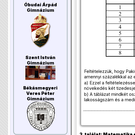
Óbudai Árpád
Gimnázium
Szent István
Gimnázium
Feltételezzük, hogy Pak
amennyi százalékkal az 
a) Ezzel a feltételezéss
Békásmegyeri
növekedés két tizedesje
Veres Péter
b) A táblázat mindkét o
Gimnázium
lakosságszám és a medián
3. találat: Matematika e