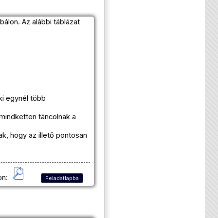
álon. Az alábbi táblázat
ki egynél több
 mindketten táncolnak a
ak, hogy az illető pontosan
on:
Feladatlapba
s
y
>
0
,
y
≠
1