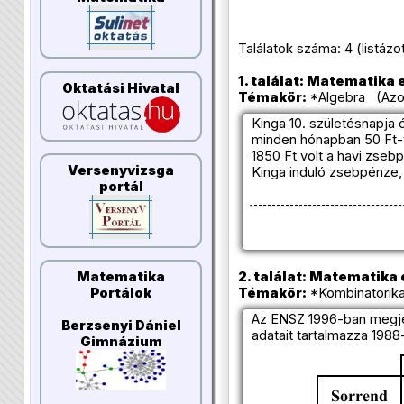
Találatok száma: 4 (listázott 
1. találat: Matematika e
Oktatási Hivatal
Témakör:
*Algebra (Azon
Kinga 10. születésnapja 
minden hónapban 50 Ft-t
1850 Ft volt a havi zseb
Versenyvizsga
Kinga induló zsebpénze, 
portál
2. találat: Matematika e
Matematika
Témakör:
*Kombinatorika
Portálok
Az ENSZ 1996-ban megje
Berzsenyi Dániel
adatait tartalmazza 198
Gimnázium