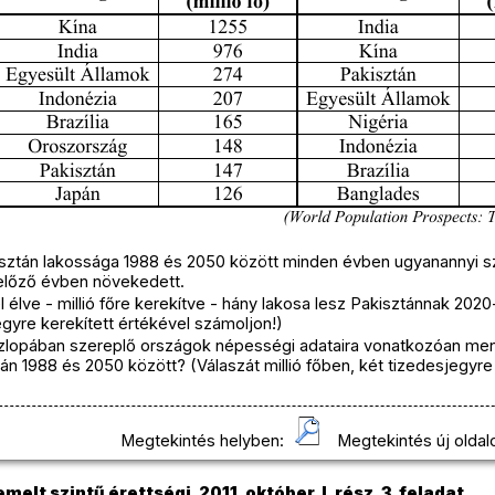
isztán lakossága 1988 és 2050 között minden évben ugyanannyi sz
előző évben növekedett.
el élve - millió főre kerekítve - hány lakosa lesz Pakisztánnak 202
gyre kerekített értékével számoljon!)
szlopában szereplő országok népességi adataira vonatkozóan menn
 1988 és 2050 között? (Válaszát millió főben, két tizedesjegyre
Megtekintés helyben:
Megtekintés új oldal
melt szintű érettségi, 2011. október, I. rész, 3. feladat