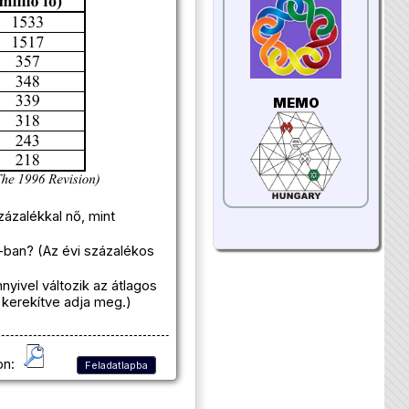
MEMO
ázalékkal nő, mint
0-ban? (Az évi százalékos
yivel változik az átlagos
 kerekítve adja meg.)
on:
Feladatlapba