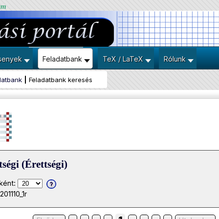
um
senyek
Feladatbank
TeX / LaTeX
Rólunk
datbank
Feladatbank keresés
ségi (Érettségi)
ként:
01110_1r