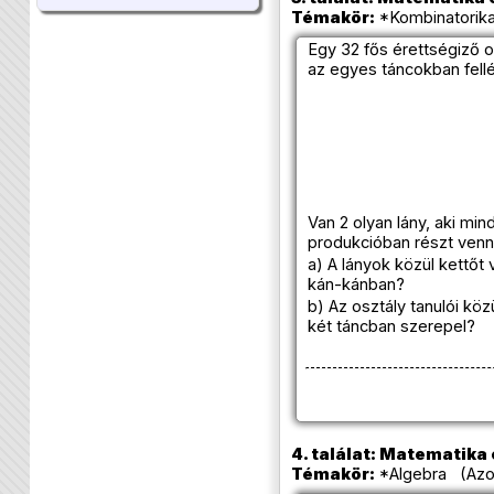
Témakör:
*Kombinatorika
Egy 32 fős érettségiző o
az egyes táncokban fell
Van 2 olyan lány, aki mi
produkcióban részt venn
a) A lányok közül kettőt
kán-kánban?
b) Az osztály tanulói kö
két táncban szerepel?
4. találat: Matematika e
Témakör:
*Algebra (Azon