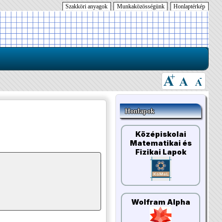
Szakköri anyagok
Munkaközösségünk
Honlaptérkép
Honlapok
Középiskolai
Matematikai és
Fizikai Lapok
Wolfram Alpha