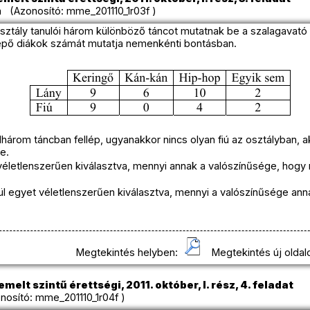
 (Azonosító: mme_201110_1r03f )
sztály tanulói három különböző táncot mutatnak be a szalagavató b
épő diákok számát mutatja nemenkénti bontásban.
ndhárom táncban fellép, ugyanakkor nincs olyan fiú az osztályban, a
e.
 véletlenszerűen kiválasztva, mennyi annak a valószínűsége, hogy
zül egyet véletlenszerűen kiválasztva, mennyi a valószínűsége ann
Megtekintés helyben:
Megtekintés új oldal
melt szintű érettségi, 2011. október, I. rész, 4. feladat
osító: mme_201110_1r04f )
x
y
x
>
0
,
x
≠
1
é