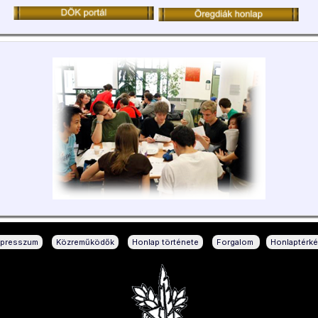
|
|
|
|
mpresszum
Közreműködők
Honlap története
Forgalom
Honlaptérk