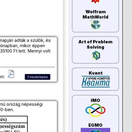
Wolfram
MathWorld
snapján adták a szülők, és
Art of Problem
hónapban, mikor éppen
Solving
5100 Ft lett. Mennyi volt
Kvant
on:
Feladatlapba
IMO
ámú ország népességi
50-ben.
EGMO