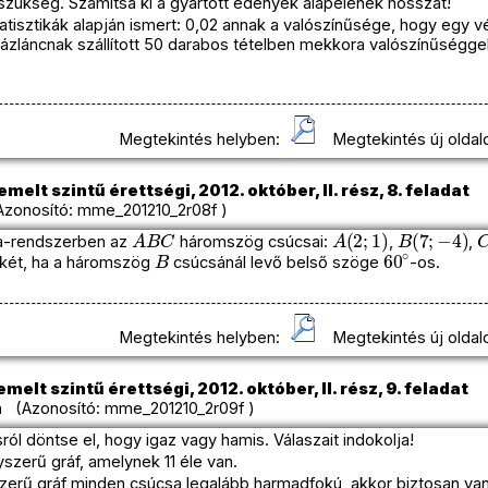
zükség. Számítsa ki a gyártott edények alapélének hosszát!
atisztikák alapján ismert: 0,02 annak a valószínűsége, hogy egy v
ázláncnak szállított 50 darabos tételben mekkora valószínűségge
Megtekintés helyben:
Megtekintés új oldal
melt szintű érettségi, 2012. október, II. rész, 8. feladat
zonosító: mme_201210_2r08f )
A
B
C
A
(
2
;
1
)
B
(
7
;
−
4
)
a-rendszerben az
háromszög csúcsai:
,
,
B
60
∘
két, ha a háromszög
csúcsánál levő belső szöge
-os.
Megtekintés helyben:
Megtekintés új oldal
melt szintű érettségi, 2012. október, II. rész, 9. feladat
 (Azonosító: mme_201210_2r09f )
sról döntse el, hogy igaz vagy hamis. Válaszait indokolja!
yszerű gráf, amelynek 11 éle van.
zerű gráf minden csúcsa legalább harmadfokú, akkor biztosan va