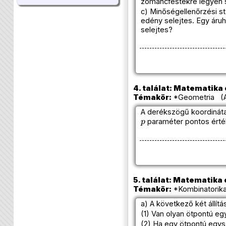
zománcfestékre legyen s
c) Minőségellenőrzési st
edény selejtes. Egy áruh
selejtes?
4. találat: Matematika e
Témakör:
*Geometria (A
A derékszögű koordinát
p
paraméter pontos érté
5. találat: Matematika e
Témakör:
*Kombinatorika
a) A következő két állítá
(1) Van olyan ötpontú eg
(2) Ha egy ötpontú egys