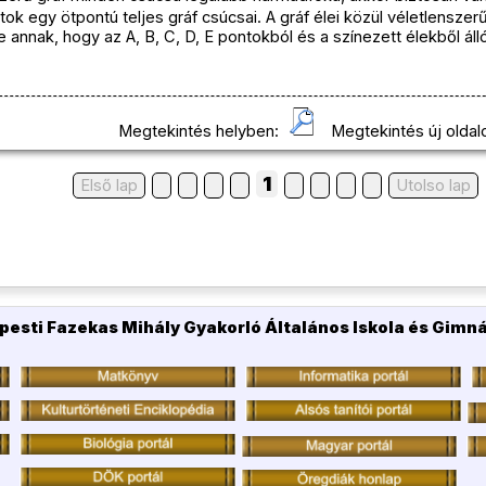
tok egy ötpontú teljes gráf csúcsai. A gráf élei közül véletlensze
annak, hogy az A, B, C, D, E pontokból és a színezett élekből áll
Megtekintés helyben:
Megtekintés új oldal
1
Első lap
Utolso lap
pesti Fazekas Mihály Gyakorló Általános Iskola és Gimn