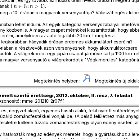
ikban, és így tovább: az indulás utáni n-edik órában megtett útj
n
∈
N
;
n
>
1
jának (
).
 meg a 10. órában a magyarok versenyautója? Válaszát egész kilom
iában lehet indulni. Az egyik kategória versenyszabályai lehetővé
ny közben is. A magyar csapat mérnökei kiszámították, hogy ab
erélni, amelyikben az autó legalább 20 km-t megtesz.
va legkorábban hányadik órában érdemes akkumulátort cserélni?
riában a résztvevők azon versenyeznek, hogy akkumulátorcsere é
autók. A világrekordot egy japán csapat járműve tartja 1100 km-rel
 magyar versenyautó a világrekordot a "Végkimerülés" kategóri
Megtekintés helyben:
Megtekintés új oldal
melt szintű érettségi, 2012. október, II. rész, 7. feladat
zonosító: mme_201210_2r07f )
m
3
-es, négyzet alapú, egyenes hasáb alakú, felül nyitott sütőedénye
tűzálló zománcfestékkel vonják be. (A belső felülethez más anyag
felületre kellene tűzálló zománcfesték egy olyan edény esetén, a
y határozták meg az edények méretét, hogy a gyártásukhoz a le