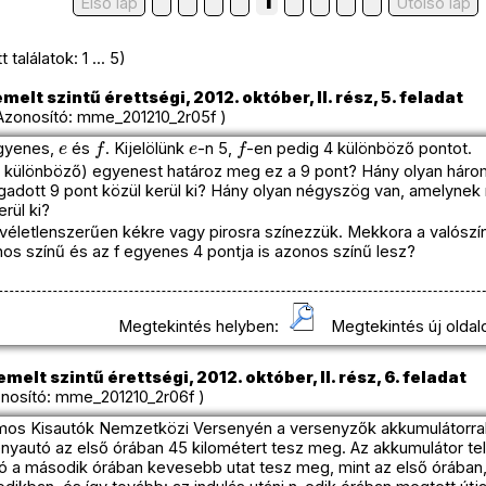
1
Első lap
Utolso lap
találatok: 1 ... 5)
melt szintű érettségi, 2012. október, II. rész, 5. feladat
zonosító: mme_201210_2r05f )
e
f
e
f
gyenes,
és
. Kijelölünk
-n 5,
-en pedig 4 különböző pontot.
is különböző) egyenest határoz meg ez a 9 pont? Hány olyan hár
dott 9 pont közül kerül ki? Hány olyan négyszög van, amelynek
rül ki?
 véletlenszerűen kékre vagy pirosra színezzük. Mekkora a valósz
os színű és az f egyenes 4 pontja is azonos színű lesz?
Megtekintés helyben:
Megtekintés új oldal
melt szintű érettségi, 2012. október, II. rész, 6. feladat
osító: mme_201210_2r06f )
mos Kisautók Nemzetközi Versenyén a versenyzők akkumulátorral 
enyautó az első órában 45 kilométert tesz meg. Az akkumulátor t
ó a második órában kevesebb utat tesz meg, mint az első órában