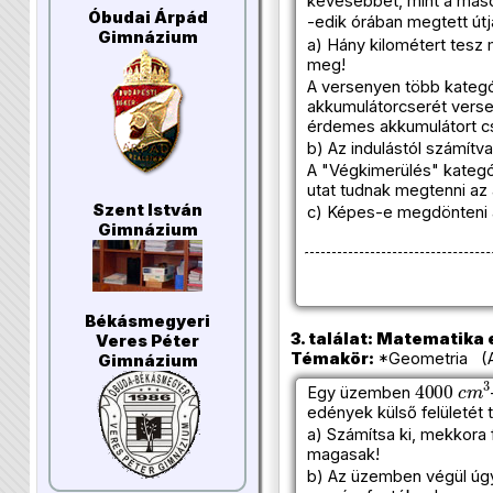
kevesebbet, mint a másod
Óbudai Árpád
-edik órában megtett út
Gimnázium
a) Hány kilométert tesz
meg!
A versenyen több kategór
akkumulátorcserét verse
érdemes akkumulátort cs
b) Az indulástól számít
A "Végkimerülés" kategó
utat tudnak megtenni az 
Szent István
c) Képes-e megdönteni a
Gimnázium
Békásmegyeri
3. találat: Matematika e
Veres Péter
Témakör:
*Geometria (A
Gimnázium
4000
c
Egy üzemben
edények külső felületét 
a) Számítsa ki, mekkora 
magasak!
b) Az üzemben végül úg