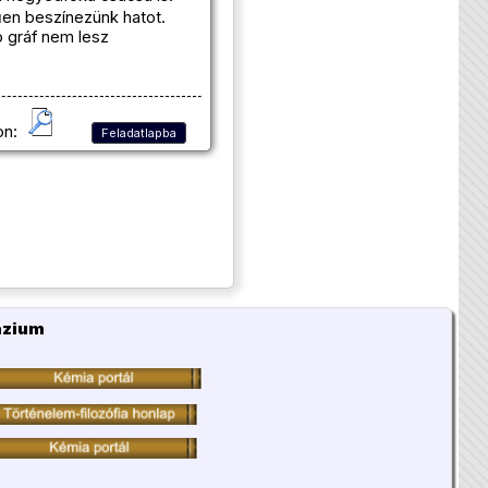
rűen beszínezünk hatot.
ó gráf nem lesz
on:
Feladatlapba
ázium