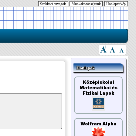
Szakköri anyagok
Munkaközösségünk
Honlaptérkép
Honlapok
Középiskolai
Matematikai és
Fizikai Lapok
Wolfram Alpha