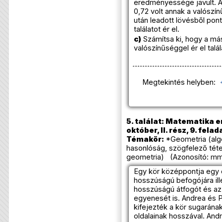
eredményessége javult. A
0,72 volt annak a valósz
után leadott lövésből po
találatot ér el.
c)
Számítsa ki, hogy a má
valószínűséggel ér el talá
Megtekintés helyben:
5. találat: Matematika e
október, II. rész, 9. felad
Témakör:
*Geometria (alge
hasonlóság, szögfelező tétel
geometria) (Azonosító: mm
Egy kör középpontja eg
hosszúságú befogójára ille
hosszúságú átfogót és a
egyenesét is. Andrea és P
kifejezték a kör sugarán
oldalainak hosszával. Andr