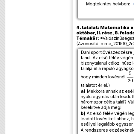
Megtekintés helyben:
4. találat: Matematika e
október, II. rész, 8. felad
Témakör:
*Valószínűségsz
(Azonosító: mme_201510_2r0
Dani sportlövészedzésre j
tanul. Az első félév végén
bizonytalanul céloz: húsz 
találja el a repülő agyagk
5
2
hogy minden lövésnél
találatot ér el.)
a)
Mekkora annak az esély
nyolc egymás után leadott
háromszor célba talál? Vá
kerekítve adja meg!
b)
Az első félév végén le
leadott lövés kell ahhoz,
eséllyel legalább egyszer 
A rendszeres edzéseknek