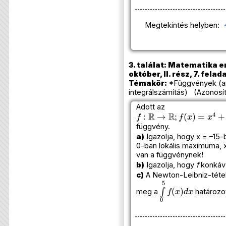
Megtekintés helyben:
3. találat: Matematika e
október, II. rész, 7. felad
Témakör:
*Függvények (ana
integrálszámítás) (Azonosí
Adott az
f
:
R
→
R
;
f
(
x
)
=
x
4
+
8
x
3
−
függvény.
a)
Igazolja, hogy x = –15
0-ban lokális maximuma, 
van a függvénynek!
b)
Igazolja, hogy
f
konkáv 
c)
A Newton-Leibniz-tétel
∫
0
5
f
(
x
)
d
x
meg a
határozot