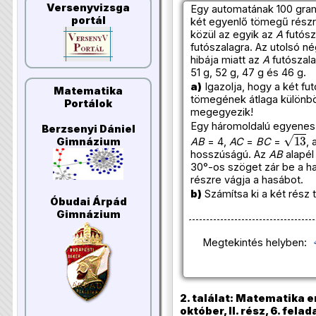
Versenyvizsga
Egy automatának 100 gra
portál
két egyenlő tömegű részr
közül az egyik az
A
futósz
futószalagra. Az utolsó n
hibája miatt az
A
futószala
51 g, 52 g, 47 g és 46 g.
a)
Igazolja, hogy a két fu
Matematika
tömegének átlaga különbö
Portálok
megegyezik!
Egy háromoldalú egyenes 
Berzsenyi Dániel
13
AB
= 4,
AC
=
BC
=
,
Gimnázium
hosszúságú. Az
AB
alapél
30°-os szöget zár be a ha
részre vágja a hasábot.
b)
Számítsa ki a két rész 
Óbudai Árpád
Gimnázium
Megtekintés helyben:
2. találat: Matematika e
október, II. rész, 6. felad