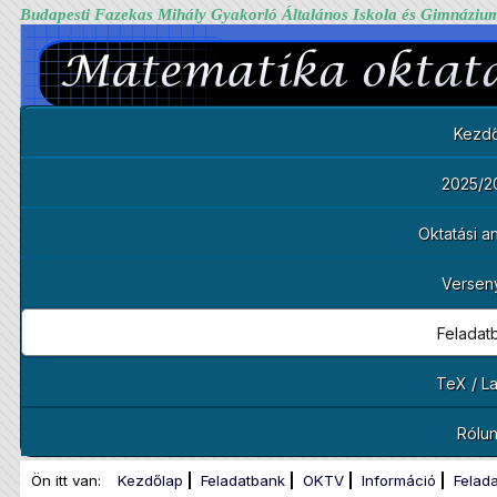
Budapesti Fazekas Mihály Gyakorló Általános Iskola és Gimnáziu
Kezdő
2025/2
Oktatási 
Versen
Feladat
TeX / L
Rólu
Ön itt van:
Kezdőlap
Feladatbank
OKTV
Információ
Felad