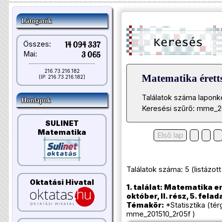
Látogatók
Összes:
14 094 337
Mai:
3 065
216.73.216.182
Matematika éretts
(IP: 216.73.216.182)
Találatok száma laponk
Honlapok
Keresési szűrő: mme_2
SULINET
Matematika
Első lap
Találatok száma: 5 (listázott t
Oktatási Hivatal
1. találat: Matematika e
október, II. rész, 5. felad
Témakör:
*Statisztika (té
mme_201510_2r05f )