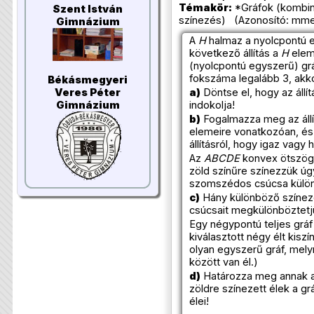
Témakör:
*Gráfok (kombina
Szent István
színezés) (Azonosító: mme
Gimnázium
A
H
halmaz a nyolcpontú e
következő állítás a
H
elem
(nyolcpontú egyszerű) gr
fokszáma legalább 3, akko
Békásmegyeri
a)
Döntse el, hogy az állí
Veres Péter
indokolja!
Gimnázium
b)
Fogalmazza meg az állí
elemeire vonatkozóan, és 
állításról, hogy igaz vagy 
Az
ABCDE
konvex ötszög 
zöld színűre színezzük úg
szomszédos csúcsa külön
c)
Hány különböző színez
csúcsait megkülönböztetj
Egy négypontú teljes gráf
kiválasztott négy élt kiszí
olyan egyszerű gráf, mely
között van él.)
d)
Határozza meg annak a
zöldre színezett élek a g
élei!