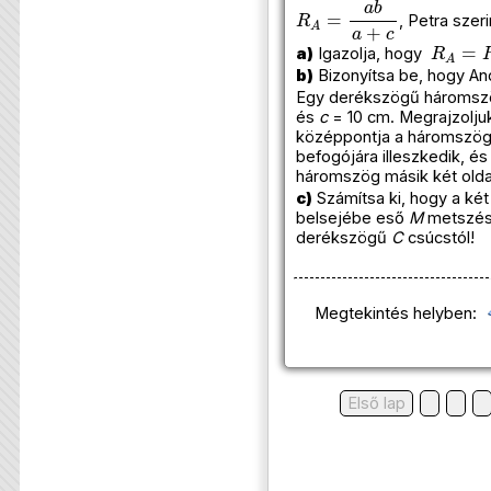
R
A
=
a
b
a
+
c
, Petra szer
R
A
=
R
a)
Igazolja, hogy
b)
Bizonyítsa be, hogy An
Egy derékszögű háromszö
és
c
= 10 cm. Megrajzoljuk
középpontja a háromszög e
befogójára illeszkedik, és
háromszög másik két old
c)
Számítsa ki, hogy a ké
belsejébe eső
M
metszésp
derékszögű
C
csúcstól!
Megtekintés helyben:
Első lap