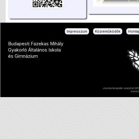
|
|
Impresszum
Közreműködők
Honlap
Budapesti Fazekas Mihály
Gyakorló Általános Iskola
és Gimnázium
Joomla template: szsnjm4-001 
www.sz