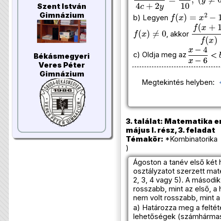
Szent István
f
(
x
)
=
x
2
−
11
x
Gimnázium
b) Legyen
f
(
x
)
≠
0
f
(
x
+
1
)
f
, akkor
c) Oldja meg az
Békásmegyeri
Veres Péter
Gimnázium
Megtekintés helyben:
3. találat: Matematika e
május I. rész, 3. feladat
Témakör:
*Kombinatorika 
)
Ágoston a tanév első két
osztályzatot szerzett mat
2, 3, 4 vagy 5). A második
rosszabb, mint az első, a
nem volt rosszabb, mint a
a) Határozza meg a felté
lehetőségek (számhárma