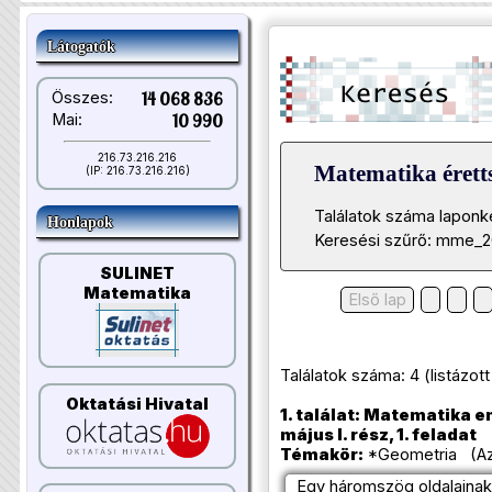
Látogatók
Összes:
14 068 836
Mai:
10 990
216.73.216.216
Matematika éretts
(IP: 216.73.216.216)
Találatok száma laponk
Honlapok
Keresési szűrő: mme_2
SULINET
Matematika
Első lap
Találatok száma: 4 (listázott t
Oktatási Hivatal
1. találat: Matematika e
május I. rész, 1. feladat
Témakör:
*Geometria (Azo
Egy háromszög oldalainak