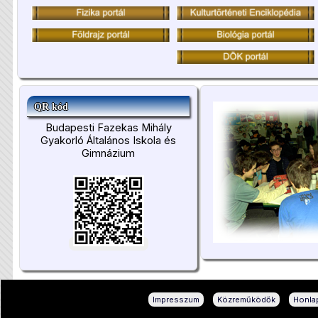
QR kód
Budapesti Fazekas Mihály
Gyakorló Általános Iskola és
Gimnázium
|
|
Impresszum
Közreműködők
Honlap