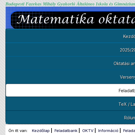
Budapesti Fazekas Mihály Gyakorló Általános Iskola és Gimnáziu
Kezdő
2025/2
Oktatási 
Versen
Feladat
TeX / L
Rólu
Ön itt van:
Kezdőlap
Feladatbank
OKTV
Információ
Felad