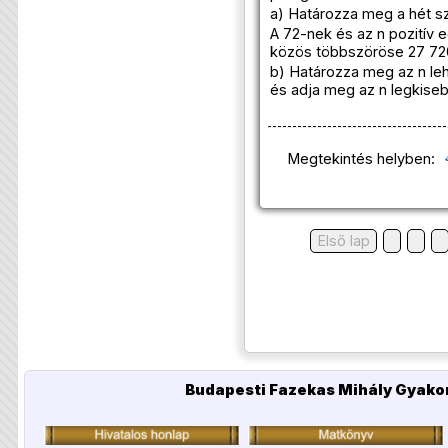
a) Határozza meg a hét s
A 72-nek és az n pozitív
közös többszöröse 27 72
b) Határozza meg az n le
és adja meg az n legkiseb
Megtekintés helyben:
Első lap
Budapesti Fazekas Mihály Gyakor