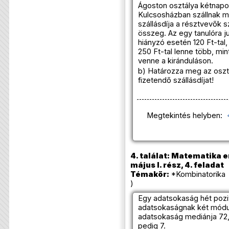
Ágoston osztálya kétnapos
Kulcsosházban szállnak m
szállásdíja a résztvevők s
összeg. Az egy tanulóra j
hiányzó esetén 120 Ft-tal
250 Ft-tal lenne több, min
venne a kiránduláson.
b) Határozza meg az osztá
fizetendő szállásdíjat!
Megtekintés helyben:
4. találat: Matematika e
május I. rész, 4. feladat
Témakör:
*Kombinatorika 
)
Egy adatsokaság hét pozit
adatsokaságnak két módus
adatsokaság mediánja 72, 
pedig 7.