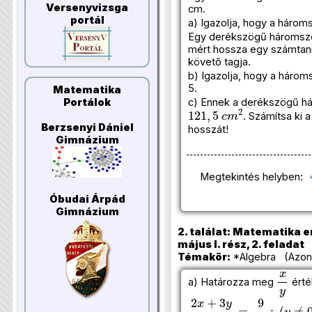
Versenyvizsga
cm.
portál
a) Igazolja, hogy a háro
Egy derékszögű háromszö
mért hossza egy számtan
követő tagja.
b) Igazolja, hogy a hároms
5.
Matematika
c) Ennek a derékszögű há
Portálok
121
,
5
c
m
2
. Számítsa ki 
Berzsenyi Dániel
hosszát!
Gimnázium
Megtekintés helyben:
Óbudai Árpád
Gimnázium
2. találat: Matematika e
május I. rész, 2. feladat
Témakör:
*Algebra (Azono
x
y
a) Határozza meg
érté
2
x
+
3
y
4
c
+
2
y
=
9
10
;
(
y