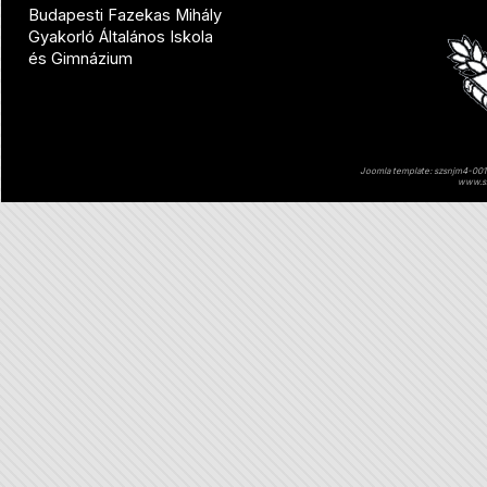
Budapesti Fazekas Mihály
Gyakorló Általános Iskola
és Gimnázium
Joomla template: szsnjm4-001 
www.sz