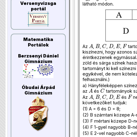
Versenyvizsga
látható módon.
portál
Matematika
A
B
C
D
E
F
Portálok
Az
,
,
,
,
,
tart
kiszínezni, hogy azonos s
Berzsenyi Dániel
érintkezzenek egymással. 
Gimnázium
zöld és sárga színek hasz
tartományt ki kell színezn
egyikével, de nem kötelez
felhasználni.)
a) Hányféleképpen színezh
A
C
Óbudai Árpád
az
és
tartományok sz
A
B
C
D
E
F
Gimnázium
Az
,
,
,
,
és
ne
következőket tudjuk:
(1) A = 6 és D = 8;
(2) B számtani közepe A-
(3) F mértani közepe D-n
(4) F 1-gyel nagyobb B-né
(5) E 2-vel nagyobb C-nél