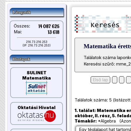
Látogatók
Összes:
14 087 625
Mai:
13 618
216.73.216.253
Matematika éretts
(IP: 216.73.216.253)
Találatok száma laponk
Honlapok
Keresési szűrő: mme_2
SULINET
Matematika
Első lap
Találatok száma: 5 (listázott t
Oktatási Hivatal
1. találat: Matematika e
október, II. rész, 5. felad
Témakör:
*Algebra (Azono
Egy téglalapot hat tartomá