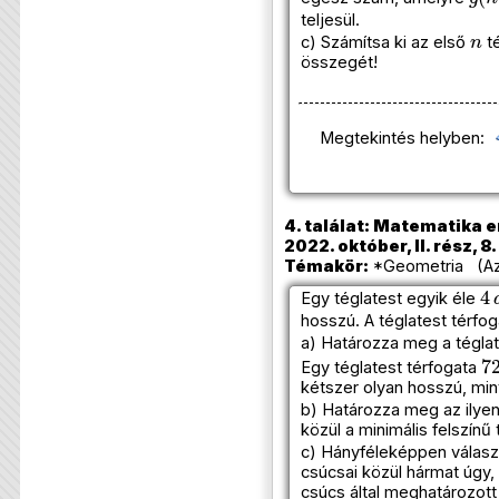
teljesül.
n
c) Számítsa ki az első
té
összegét!
Megtekintés helyben:
4. találat: Matematika e
2022. október, II. rész, 8
Témakör:
*Geometria (Azo
4
Egy téglatest egyik éle
hosszú. A téglatest térfo
a) Határozza meg a téglate
7
Egy téglatest térfogata
kétszer olyan hosszú, min
b) Határozza meg az ilyen
közül a minimális felszínű
c) Hányféleképpen választ
csúcsai közül hármat úgy,
csúcs által meghatározott 