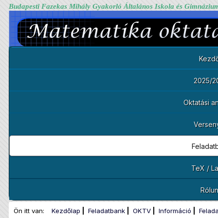
Budapesti Fazekas Mihály Gyakorló Általános Iskola és Gimnáziu
Kezdő
2025/2
Oktatási 
Versen
Feladat
TeX / L
Rólu
Ön itt van:
Kezdőlap
Feladatbank
OKTV
Információ
Felad