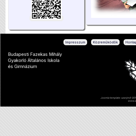
|
|
Impresszum
Közreműködők
Honlap
Budapesti Fazekas Mihály
Gyakorló Általános Iskola
és Gimnázium
Joomla template: szsnjm4-001 
www.sz