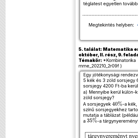
téglatest egyetlen továb
Megtekintés helyben:
5. találat: Matematika e
október, II. rész, 9. felad
Témakör:
*Kombinatorika 
mme_202210_2r09f )
Egy jótékonysági rendezv
5 kék és 3 zöld sorsjegy 
sorsjegy 4200 Ft-ba kerül
a) Mennyibe kerül külön-kü
zöld sorsjegy?
40
%
A sorsjegyek
-a kék
színű sorsjegyekhez tart
mutatja a táblázat (példá
35
%
a
-a tárgynyereményt