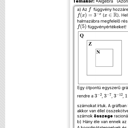
Témakör:
*Algebra (Azono
f
a) Az
függvény hozzáre
f
(
x
)
=
3
−
x
x
∈
R
(
). He
halmazábra megfelelő ré
f
(
5
)
függvényértékeket!
Egy ötpontú egyszerű gr
3
−
2
3
−
7
3
−
12
1
rendre a
,
,
,
számokat írtuk. A gráfban
akkor van éllel összekötve
számok
összege
racioná
b) Hány éle van ennek az
A koordinátatengelyek és