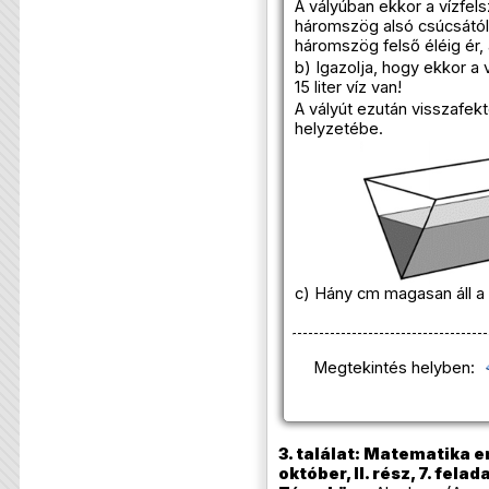
A vályúban ekkor a vízfelsz
háromszög alsó csúcsától 
háromszög felső éléig ér,
b) Igazolja, hogy ekkor a
15 liter víz van!
A vályút ezután visszafekt
helyzetébe.
c) Hány cm magasan áll a 
Megtekintés helyben:
3. találat: Matematika e
október, II. rész, 7. felad