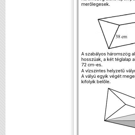
merőlegesek.
A szabályos háromszög al
hosszúak, a két téglalap 
72 cm-es.
A vízszintes helyzetű vály
A vályú egyik végét megem
kifolyik belőle.