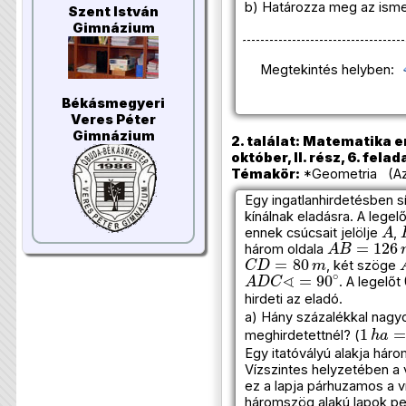
b) Határozza meg az isme
Szent István
Gimnázium
Megtekintés helyben:
Békásmegyeri
Veres Péter
Gimnázium
2. találat: Matematika e
október, II. rész, 6. felad
Témakör:
*Geometria (Azo
Egy ingatlanhirdetésben sí
kínálnak eladásra. A lege
A
ennek csúcsait jelölje
,
A
B
=
126
m
három oldala
C
D
=
80
m
, két szöge
A
D
C
∢
=
90
∘
. A legelőt
hirdeti az eladó.
a) Hány százalékkal nagyo
1
h
a
=
1
meghirdetettnél? (
Egy itatóvályú alakja há
Vízszintes helyzetében a v
ez a lapja párhuzamos a víz
háromszög alakú lapok pedi