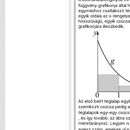
függvény grafikonja által 
egymáshoz csatlakozó tég
egyik oldala az x-tengely
hosszúságú, egyik csúcs
grafikonjára illeszkedik.
Az első beírt téglalap egy
szemközti csúcsa pedig 
téglalapok egy-egy csúc
, és így tovább, az ábra s
n
méretarányos). Legyen
g
(
egész szám, amelyre