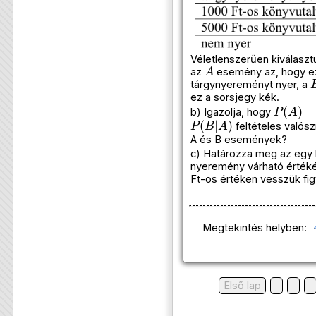
Véletlenszerűen kiválasz
A
az
esemény az, hogy ez
tárgynyereményt nyer, a
ez a sorsjegy kék.
P
(
A
)
=
b) Igazolja, hogy
P
(
B
|
A
)
feltételes valós
A és B események?
c) Határozza meg az egy 
nyeremény várható értéké
Ft-os értéken vesszük fi
Megtekintés helyben:
Első lap