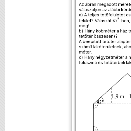
Az ábrán megadott méret
válaszoljon az alábbi kér
a) A teljes tetőfelületet 
m
2
felület? Válaszát
-ben,
meg!
b) Hány köbméter a ház tel
tetőtér összesen)?
A beépített tetőtér alapte
számít lakóterületnek, ah
méter.
c) Hány négyzetméter a há
földszinti és tetőtérbeli 