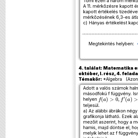
Tomi ezen a három mérk
A 11. mérkőzésre kapott é
kapott értékelés tizedével
mérkőzésének 6,3-es átl
c) Hányas értékelést kap
Megtekintés helyben:
4. találat: Matematika e
október, I. rész, 4. felada
Témakör:
*Algebra (Azono
Adott a valós számok hal
másodfokú f függvény. Is
f
(
a
)
>
0
,
f
′
(
a
)
>
0
helyen
teljesül.
a) Az alábbi ábrákon nég
grafikonja látható. Ezek al
mezőit aszerint, hogy a m
hamis, majd döntse el, ho
melyik lehet az f függvényé