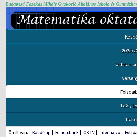
Budapesti Fazekas Mihály Gyakorló Általános Iskola és Gimnáziu
Kezdő
2025/2
Oktatási 
Versen
Feladat
TeX / L
Rólu
Ön itt van:
Kezdőlap
Feladatbank
OKTV
Információ
Felad