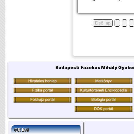
Első lap
Budapesti Fazekas Mihály Gyakor
QR kód