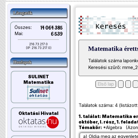
Látogatók
Összes:
14 064 385
Mai:
6 539
216.73.217.0
Matematika éretts
(IP: 216.73.217.0)
Találatok száma laponk
Honlapok
Keresési szűrő: mme_2
SULINET
Matematika
Első lap
Találatok száma: 4 (listázott t
Oktatási Hivatal
1. találat: Matematika e
október, I. rész, 1. felada
Témakör:
*Algebra (Azono
a) Oldja meg az egyenlete