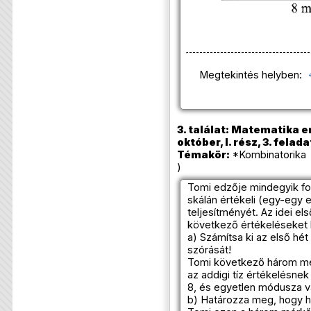
Megtekintés helyben:
3. találat: Matematika e
október, I. rész, 3. felada
Témakör:
*Kombinatorika 
)
Tomi edzője mindegyik fo
skálán értékeli (egy-egy
teljesítményét. Az idei e
következő értékeléseket ka
a) Számítsa ki az első hét
szórását!
Tomi következő három mér
az addigi tíz értékelésnek
8, és egyetlen módusza v
b) Határozza meg, hogy h