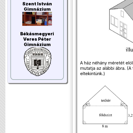
Szent István
Gimnázium
Békásmegyeri
Veres Péter
Gimnázium
A ház néhány méretét elö
mutatja az alábbi ábra. (A
eltekintünk.)