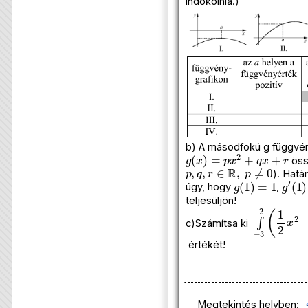
indokolnia.)
b) A másodfokú g függvé
g
(
x
)
=
p
x
2
+
q
x
+
r
öss
p
,
q
,
r
∈
R
,
p
≠
0
). Hat
g
(
1
)
=
1
g
′
(
1
)
úgy, hogy
,
teljesüljön!
∫
−
3
2
(
1
2
x
c)Számítsa ki
értékét!
Megtekintés helyben: