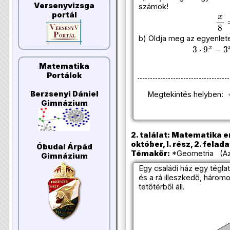
Versenyvizsga
számok!
portál
x
8
b) Oldja meg az egyenlet
3
⋅
9
x
−
3
x
Matematika
Portálok
Berzsenyi Dániel
Megtekintés helyben:
Gimnázium
2. találat: Matematika e
október, I. rész, 2. felada
Óbudai Árpád
Témakör:
*Geometria (Azo
Gimnázium
Egy családi ház egy téglat
és a rá illeszkedő, három
tetőtérből áll.