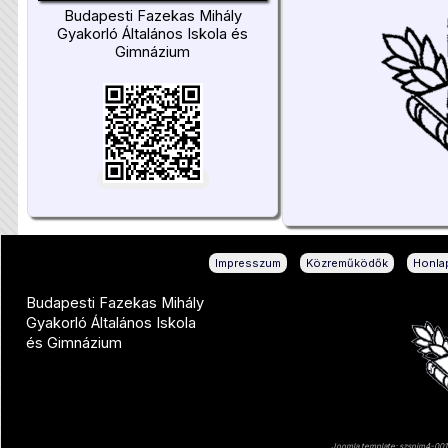
Budapesti Fazekas Mihály
Gyakorló Általános Iskola és
Gimnázium
|
|
Impresszum
Közreműködők
Honlap
Budapesti Fazekas Mihály
Gyakorló Általános Iskola
és Gimnázium
Joomla template: szsnjm4-001 