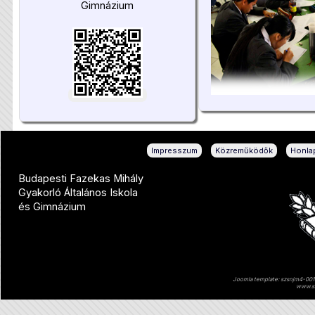
Gimnázium
|
|
Impresszum
Közreműködők
Honlap
Budapesti Fazekas Mihály
Gyakorló Általános Iskola
és Gimnázium
Joomla template: szsnjm4-001 
www.sz