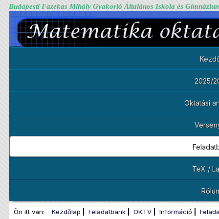
Budapesti Fazekas Mihály Gyakorló Általános Iskola és Gimnáziu
Kezdő
2025/2
Oktatási 
Versen
Feladat
TeX / L
Rólu
Ön itt van:
Kezdőlap
Feladatbank
OKTV
Információ
Felad