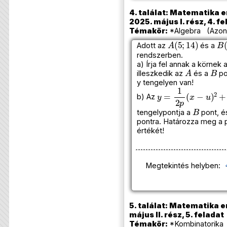
4. találat: Matematika e
2025. május I. rész, 4. f
Témakör:
*Algebra (Azono
A
(
5
;
14
)
B
(
Adott az
és a
rendszerben.
a) Írja fel annak a körnek
A
B
illeszkedik az
és a
po
y tengelyen van!
y
=
1
2
p
(
x
−
u
)
2
+
v
b) Az
B
tengelypontja a
pont, é
pontra. Határozza meg a 
értékét!
Megtekintés helyben:
5. találat: Matematika e
május II. rész, 5. feladat
Témakör:
*Kombinatorika 