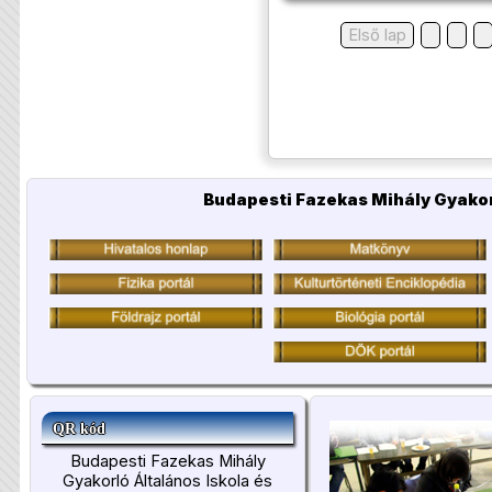
Első lap
Budapesti Fazekas Mihály Gyakor
QR kód
Budapesti Fazekas Mihály
Gyakorló Általános Iskola és