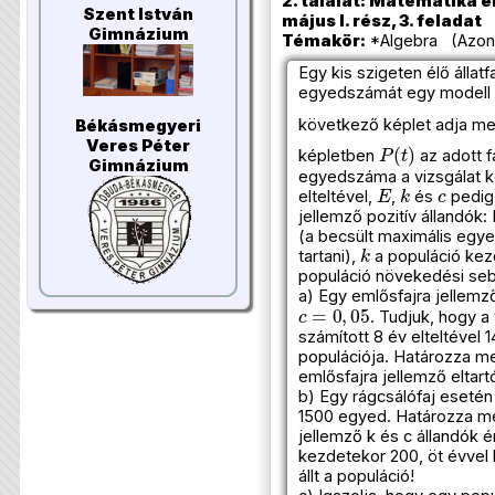
2. találat: Matematika e
Szent István
május I. rész, 3. feladat
Gimnázium
Témakör:
*Algebra (Azono
Egy kis szigeten élő állat
egyedszámát egy modell sz
következő képlet adja m
Békásmegyeri
P
(
t
)
Veres Péter
képletben
az adott f
Gimnázium
egyedszáma a vizsgálat k
E
k
c
elteltével,
,
és
pedig 
jellemző pozitív állandók:
(a becsült maximális egye
k
tartani),
a populáció kez
populáció növekedési seb
a) Egy emlősfajra jellemz
c
=
0
,
05
. Tudjuk, hogy a
számított 8 év elteltével 1
populációja. Határozza me
emlősfajra jellemző eltar
b) Egy rágcsálófaj esetén
1500 egyed. Határozza me
jellemző k és c állandók ér
kezdetekor 200, öt évvel
állt a populáció!