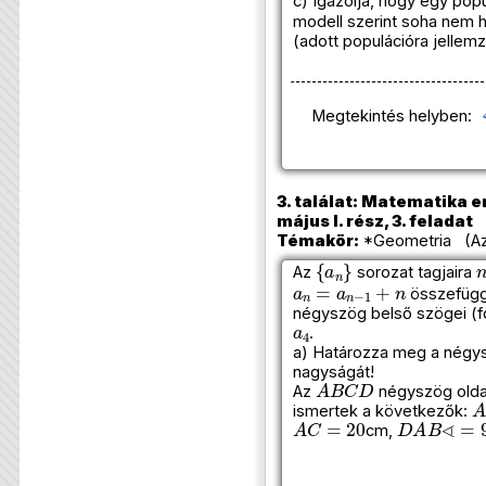
c) Igazolja, hogy egy pop
modell szerint soha nem h
(adott populációra jellem
Megtekintés helyben:
3. találat: Matematika e
május I. rész, 3. feladat
Témakör:
*Geometria (Az
{
a
n
}
Az
sorozat tagjaira
a
n
=
a
n
−
1
+
n
összefüggé
négyszög belső szögei (
a
4
.
a) Határozza meg a négy
nagyságát!
A
B
C
D
Az
négyszög oldala
A
ismertek a következők:
A
C
=
20
D
A
B
∢
=
9
cm,