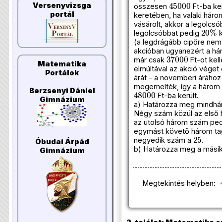
45
000
Versenyvizsga
összesen
Ft-ba ker
portál
keretében, ha valaki háro
vásárolt, akkor a legolcs
20
%
legolcsóbbat pedig
k
(a legdrágább cipőre nem
akcióban ugyanezért a há
37
000
már csak
Ft-ot kell
Matematika
elmúltával az akció véget 
Portálok
árát – a novemberi áráho
megemelték, így a három 
48
000
Berzsenyi Dániel
Ft-ba került.
Gimnázium
a) Határozza meg mindhár
Négy szám közül az első
az utolsó három szám ped
egymást követő három tag
25
negyedik szám a
.
Óbudai Árpád
b) Határozza meg a másik
Gimnázium
Megtekintés helyben: