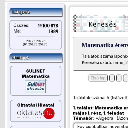
Látogatók
Összes:
14 100 878
Mai:
1 984
216.73.216.73
Matematika éretts
(IP: 216.73.216.73)
Találatok száma laponk
Honlapok
Keresési szűrő: mme_2
SULINET
Matematika
Első lap
Találatok száma: 5 (listázott t
Oktatási Hivatal
1. találat: Matematika e
május I. rész, 1. feladat
Témakör:
*Algebra (Azono
Egy cipőboltban novembe