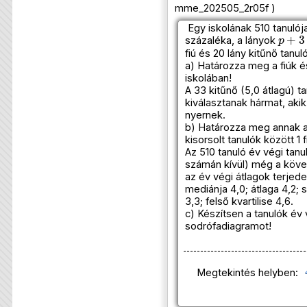
mme_202505_2r05f )
Egy iskolának 510 tanulój
p
+
3
százaléka, a lányok
fiú és 20 lány kitűnő tanul
a) Határozza meg a fiúk 
iskolában!
A 33 kitűnő (5,0 átlagú) t
kiválasztanak hármat, aki
nyernek.
b) Határozza meg annak a
kisorsolt tanulók között 1 f
Az 510 tanuló év végi tanul
számán kívül) még a követ
az év végi átlagok terjed
mediánja 4,0; átlaga 4,2; s
3,3; felső kvartilise 4,6.
c) Készítsen a tanulók év 
sodrófadiagramot!
Megtekintés helyben: