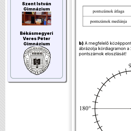
Szent István
Gimnázium
Békásmegyeri
Veres Péter
b)
A megfelelő középpont
Gimnázium
ábrázolja kördiagramon a 2
pontszámok eloszlását!