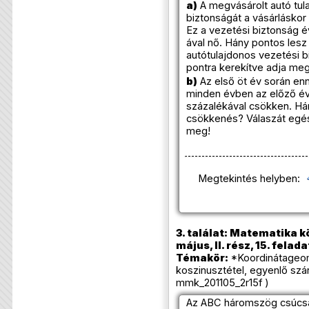
a)
A megvásárolt autó tul
biztonságát a vásárláskor 
Ez a vezetési biztonság 
ával nő. Hány pontos lesz 
autótulajdonos vezetési 
pontra kerekítve adja meg
b)
Az első öt év során en
minden évben az előző év
százalékával csökken. Há
csökkenés? Válaszát egés
meg!
Megtekintés helyben:
3. találat: Matematika k
május, II. rész, 15. felada
Témakör:
*Koordinátageome
koszinusztétel, egyenlő szá
mmk_201105_2r15f )
Az ABC háromszög csúcsain