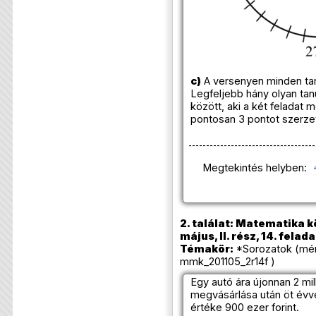
c)
A versenyen minden tanu
Legfeljebb hány olyan tan
között, aki a két feladat
pontosan 3 pontot szerze
Megtekintés helyben:
2. találat: Matematika k
május, II. rész, 14. felada
Témakör:
*Sorozatok (mér
mmk_201105_2r14f )
Egy autó ára újonnan 2 mill
megvásárlása után öt évv
értéke 900 ezer forint.