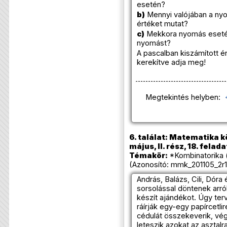
esetén?
b)
Mennyi valójában a ny
értéket mutat?
c)
Mekkora nyomás esetén
nyomást?
A pascalban kiszámított 
kerekítve adja meg!
Megtekintés helyben:
6. találat: Matematika k
május, II. rész, 18. felada
Témakör:
*Kombinatorika 
(Azonosító: mmk_201105_2r1
András, Balázs, Cili, Dóra
sorsolással döntenek arról
készít ajándékot. Úgy ter
ráírják egy-egy papírcetlire
cédulát összekeverik, vé
leteszik azokat az asztalr