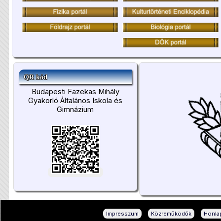
QR kód
Budapesti Fazekas Mihály
Gyakorló Általános Iskola és
Gimnázium
|
|
Impresszum
Közreműködők
Honlap