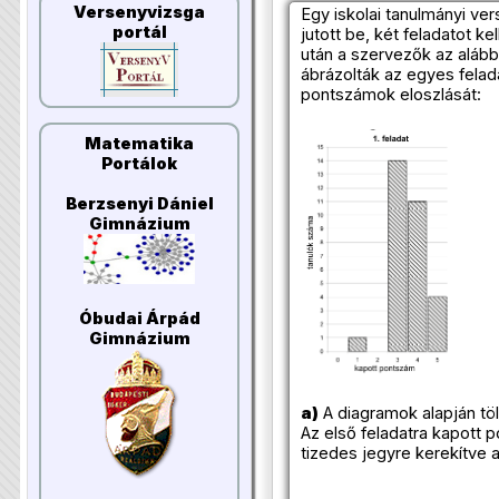
Versenyvizsga
Egy iskolai tanulmányi ve
portál
jutott be, két feladatot k
után a szervezők az aláb
ábrázolták az egyes felad
pontszámok eloszlását:
Matematika
Portálok
Berzsenyi Dániel
Gimnázium
Óbudai Árpád
Gimnázium
a)
A diagramok alapján tölt
Az első feladatra kapott 
tizedes jegyre kerekítve 