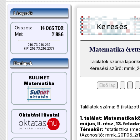
Látogatók
Összes:
14 065 702
Mai:
7 856
216.73.216.237
Matematika éretts
(IP: 216.73.216.237)
Találatok száma laponk
Honlapok
Keresési szűrő: mmk_2
SULINET
Matematika
Első lap
Találatok száma: 6 (listázott t
Oktatási Hivatal
1. találat: Matematika k
május, II. rész, 13. felada
Témakör:
*statisztika (med
(Azonosító: mmk_201105_2r1