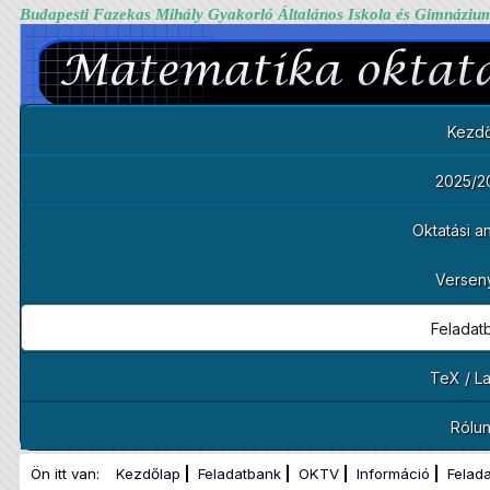
Budapesti Fazekas Mihály Gyakorló Általános Iskola és Gimnáziu
Kezdő
2025/2
Oktatási 
Versen
Feladat
TeX / L
Rólu
Ön itt van:
Kezdőlap
Feladatbank
OKTV
Információ
Felad