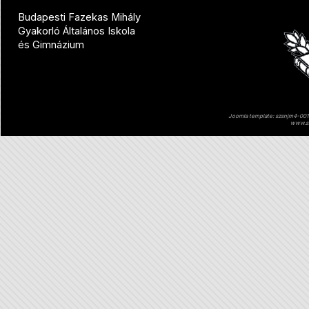
Budapesti Fazekas Mihály
Gyakorló Általános Iskola
és Gimnázium
Joomla template: szsnjm4-001 
www.sz