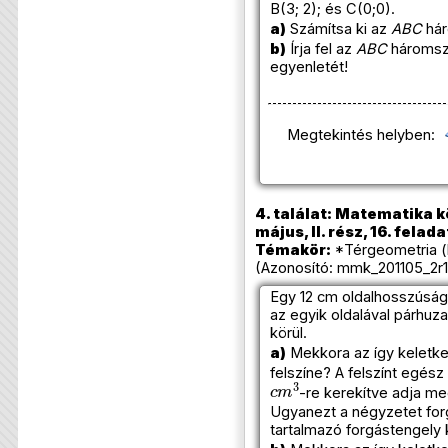
B(3; 2); és C(0;0).
a)
Számítsa ki az
ABC
hár
b)
Írja fel az
ABC
háromszö
egyenletét!
Megtekintés helyben:
4. találat: Matematika k
május, II. rész, 16. felada
Témakör:
*Térgeometria (
(Azonosító: mmk_201105_2r1
Egy 12 cm oldalhosszúsá
az egyik oldalával párhu
körül.
a)
Mekkora az így keletke
felszíne? A felszínt egész
c
m
3
-re kerekítve adja me
Ugyanezt a négyzetet for
tartalmazó forgástengely k