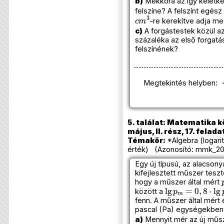
b)
Mekkora az így keletke
felszíne? A felszínt egész
c
m
3
-re kerekítve adja me
c)
A forgástestek közül az
százaléka az első forgatá
felszínének?
Megtekintés helyben:
5. találat: Matematika k
május, II. rész, 17. felada
Témakör:
*Algebra (logarit
érték) (Azonosító: mmk_201
Egy új típusú, az alacso
kifejlesztett műszer teszt
hogy a műszer által mért
lg
p
m
=
0
,
8
⋅
lg
p
között a
fenn. A műszer által mért
pascal (Pa) egységekben 
a)
Mennyit mér az új műs