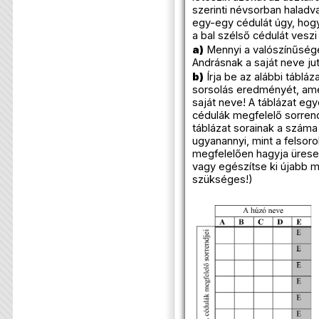
szerinti névsorban halad
egy-egy cédulát úgy, hog
a bal szélső cédulát veszi 
a)
Mennyi a valószínűség
Andrásnak a saját neve ju
b)
Írja be az alábbi táblá
sorsolás eredményét, ame
saját neve! A táblázat egy
cédulák megfelelő sorren
táblázat sorainak a szám
ugyanannyi, mint a felso
megfelelően hagyja ürese
vagy egészítse ki újabb m
szükséges!)