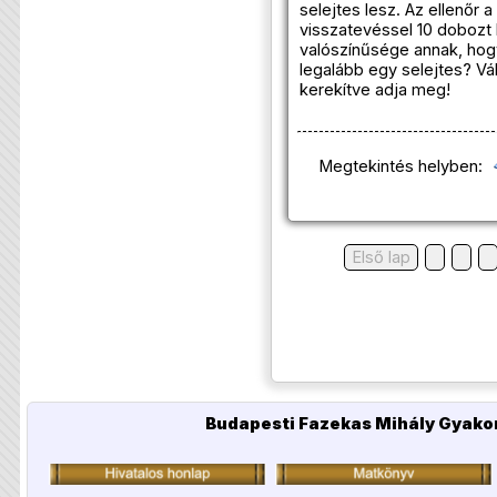
selejtes lesz. Az ellenőr 
visszatevéssel 10 dobozt 
valószínűsége annak, hog
legalább egy selejtes? Vá
kerekítve adja meg!
Megtekintés helyben:
Első lap
Budapesti Fazekas Mihály Gyakor