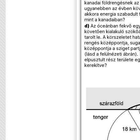
kanadai földrengésnek az
ugyanebben az évben köv
akkora energia szabadult f
mint a kanadaiban?
d)
Az óceánban fekvő egyi
követően kialakuló szökőá
tarolt le. A körszeletet ha
rengés középpontja, suga
középpontja a sziget partj
(lásd a felülnézeti ábrán)
elpusztult rész területe 
kerekítve?