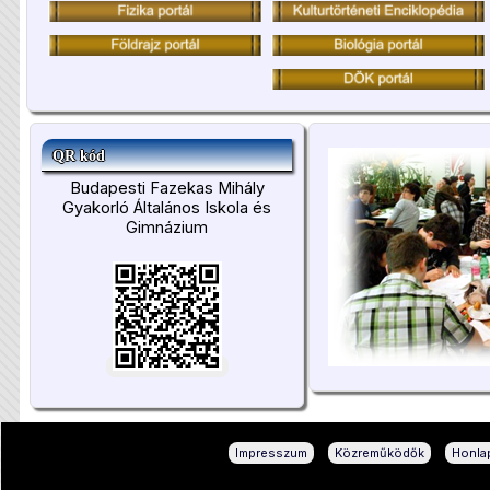
QR kód
Budapesti Fazekas Mihály
Gyakorló Általános Iskola és
Gimnázium
|
|
Impresszum
Közreműködők
Honlap