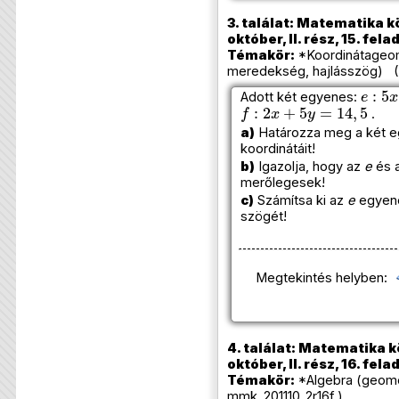
3. találat: Matematika k
október, II. rész, 15. fela
Témakör:
*Koordinátageome
meredekség, hajlásszög) (A
e
:
5
x
Adott két egyenes:
f
:
2
x
+
5
y
=
14
,
5
.
a)
Határozza meg a két 
koordinátáit!
b)
Igazolja, hogy az
e
és 
merőlegesek!
c)
Számítsa ki az
e
egyen
szögét!
Megtekintés helyben:
4. találat: Matematika k
október, II. rész, 16. fela
Témakör:
*Algebra (geomet
mmk_201110_2r16f )