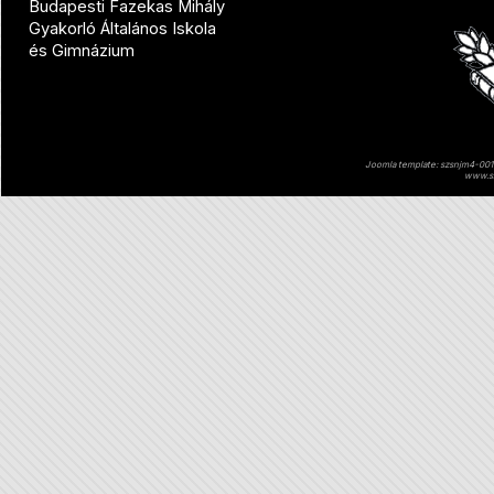
Budapesti Fazekas Mihály
Gyakorló Általános Iskola
és Gimnázium
Joomla template: szsnjm4-001 
www.sz