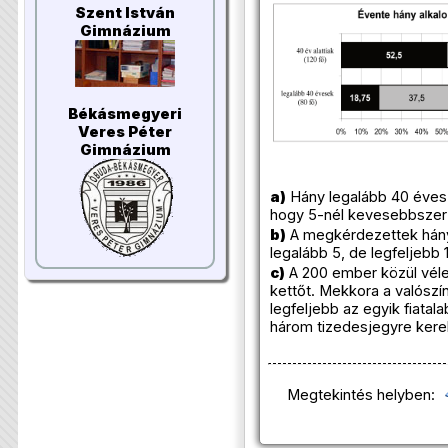
Szent István
Gimnázium
Békásmegyeri
Veres Péter
Gimnázium
a)
Hány legalább 40 éves 
hogy 5-nél kevesebbszer 
b)
A megkérdezettek hány
legalább 5, de legfeljebb
c)
A 200 ember közül véle
kettőt. Mekkora a valósz
legfeljebb az egyik fiatal
három tizedesjegyre kere
Megtekintés helyben: