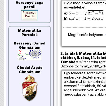
Versenyvizsga
Oldja meg a valós számok
portál
egyenleteket!
5
−
x
=
2
x
2
−
71
a)
sin
2
x
=
1
+
2
cos
x
b)
Matematika
Megtekintés helyben:
Portálok
Berzsenyi Dániel
Gimnázium
2. találat: Matematika k
október, II. rész, 14. fela
Témakör:
*Statisztika (gr
(Azonosító: mmk_201110_2r14
Óbudai Árpád
Gimnázium
Egy felmérés során két k
embert kérdeztek meg arr
alkalommal járnak színház
évesnél fiatalabbak, 80 
annál idősebb volt. Az e
megoszlásban) az alábbi d