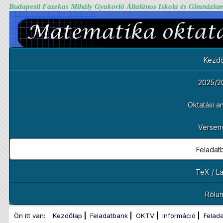
Budapesti Fazekas Mihály Gyakorló Általános Iskola és Gimnáziu
Kezdő
2025/2
Oktatási 
Versen
Feladat
TeX / L
Rólu
Ön itt van:
Kezdőlap
Feladatbank
OKTV
Információ
Felad