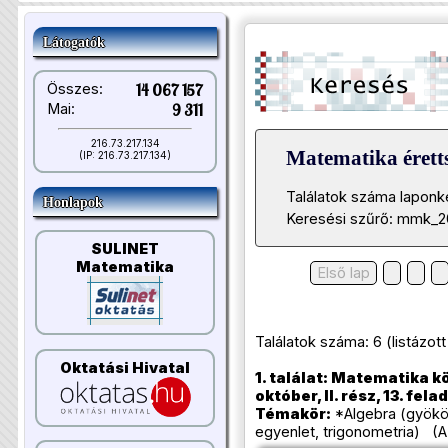
Látogatók
Összes:
14 067 157
Mai:
9 311
216.73.217.134
Matematika éretts
(IP: 216.73.217.134)
Találatok száma laponk
Honlapok
Keresési szűrő: mmk_20
SULINET
Matematika
Első lap
Találatok száma: 6 (listázott t
Oktatási Hivatal
1. találat: Matematika k
október, II. rész, 13. fela
Témakör:
*Algebra (gyökös
egyenlet, trigonometria) (A