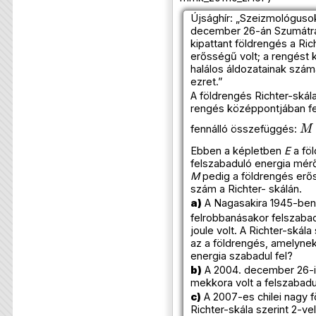
Újsághír: „Szeizmológusok
december 26-án Szumátra
kipattant földrengés a Ric
erősségű volt; a rengést
halálos áldozatainak szá
ezret.”
A földrengés Richter-skála
rengés középpontjában fe
M
fennálló összefüggés:
Ebben a képletben
E
a fö
felszabaduló energia mér
M
pedig a földrengés er
szám a Richter- skálán.
a)
A Nagasakira 1945-be
felrobbanásakor felszaba
joule volt. A Richter-skál
az a földrengés, amelyne
energia szabadul fel?
b)
A 2004. december 26-i
mekkora volt a felszabadu
c)
A 2007-es chilei nagy 
Richter-skála szerint 2-ve