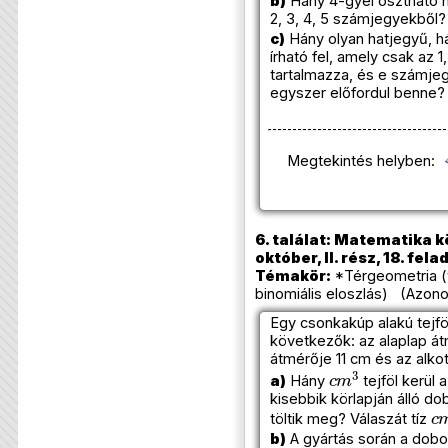
b)
Hány 4-gyel osztható h
2, 3, 4, 5 számjegyekből?
c)
Hány olyan hatjegyű, 
írható fel, amely csak az 1
tartalmazza, és e számje
egyszer előfordul benne?
Megtekintés helyben:
6. találat: Matematika k
október, II. rész, 18. fela
Témakör:
*Térgeometria (
binomiális eloszlás) (Azono
Egy csonkakúp alakú tejf
következők: az alaplap át
átmérője 11 cm és az alko
c
m
3
a)
Hány
tejföl kerül 
kisebbik körlapján álló 
c
töltik meg? Válaszát tíz
b)
A gyártás során a dob