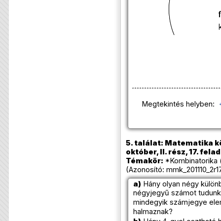
Megtekintés helyben:
5. találat: Matematika k
október, II. rész, 17. fela
Témakör:
*Kombinatorika 
(Azonosító: mmk_201110_2r17
a)
Hány olyan négy külön
négyjegyű számot tudunk 
mindegyik számjegye el
halmaznak?