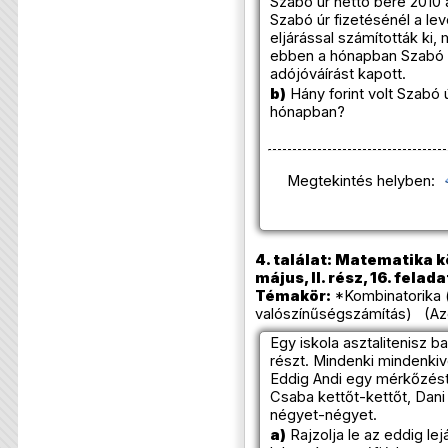
Szabó úr nettó bére 2010 áp
Szabó úr fizetésénél a le
eljárással számították ki,
ebben a hónapban Szabó ú
adójóváírást kapott.
b)
Hány forint volt Szabó 
hónapban?
Megtekintés helyben:
4. találat: Matematika k
május, II. rész, 16. felada
Témakör:
*Kombinatorika (
valószínűségszámítás) (Az
Egy iskola asztalitenisz b
részt. Mindenki mindenkiv
Eddig Andi egy mérkőzést
Csaba kettőt-kettőt, Dani 
négyet-négyet.
a)
Rajzolja le az eddig l