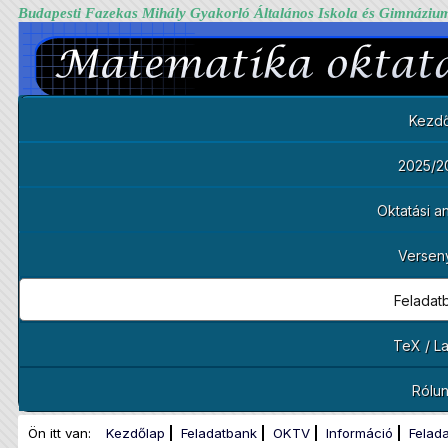
Budapesti Fazekas Mihály Gyakorló Általános Iskola és Gimnáziu
Kezdő
2025/2
Oktatási 
Versen
Feladat
TeX / L
Rólu
Ön itt van:
Kezdőlap
Feladatbank
OKTV
Információ
Felad