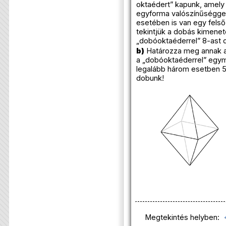
oktaédert” kapunk, amely 
egyforma valószínűséggel 
esetében is van egy felső
tekintjük a dobás kimenet
„dobóoktaéderrel” 8-ast 
b)
Határozza meg annak a
a „dobóoktaéderrel” egy
legalább három esetben 
dobunk!
Megtekintés helyben: