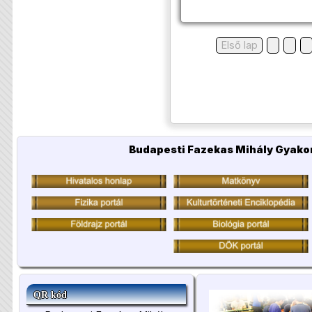
Első lap
Budapesti Fazekas Mihály Gyakor
QR kód