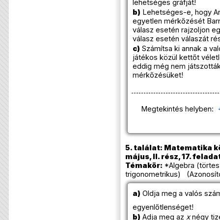
lehetséges gráfját!
b)
Lehetséges-e, hogy And
egyetlen mérkőzését Barn
válasz esetén rajzoljon e
válasz esetén válaszát rés
c)
Számítsa ki annak a val
játékos közül kettőt vélet
eddig még nem játszották
mérkőzésüket!
Megtekintés helyben:
5. találat: Matematika k
május, II. rész, 17. felada
Témakör:
*Algebra (törtes
trigonometrikus) (Azonosít
a)
Oldja meg a valós szá
egyenlőtlenséget!
b)
Adja meg az
x
négy tiz