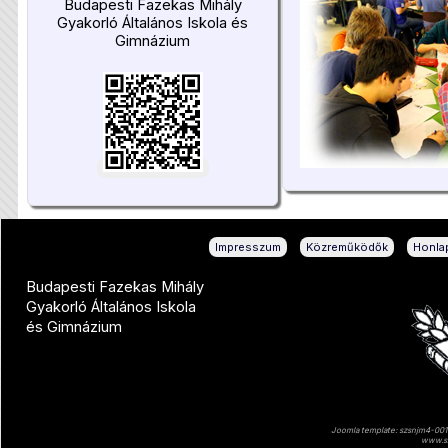
Budapesti Fazekas Mihály
Gyakorló Általános Iskola és
Gimnázium
|
|
Impresszum
Közreműködők
Honlap
Budapesti Fazekas Mihály
Gyakorló Általános Iskola
és Gimnázium
Joomla template: szsnjm4-001 
www.sz