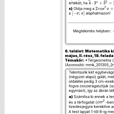
4
⋅
3
x
+
3
x
=
2
értékét, ha
2
cos
2
x
+
c)
Oldja meg a
[
−
π
;
π
]
a
alaphalmazon!
Megtekintés helyben:
6. találat: Matematika k
május, II. rész, 18. felada
Témakör:
*Térgeometria (
(Azonosító: mmk_201305_2r1
Tekintsünk két egybevágó
(négyzet alapú) gúlát, me
oldalélei pedig 3 cm-esek.
fogva összeragasztjuk (az
egymást), így az ábrán lát
a)
Számítsa ki ennek a tes
3
és a térfogatát (
cm
-ben)
tizedesjegyre kerekítve a
A test lapjait 1-től 8-ig