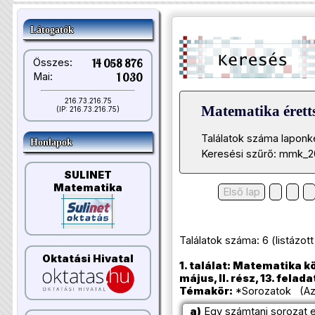
Látogatók
Összes:
14 058 876
Mai:
1 030
216.73.216.75
Matematika éretts
(IP: 216.73.216.75)
Találatok száma laponk
Honlapok
Keresési szűrő: mmk_2
SULINET
Matematika
Első lap
Találatok száma: 6 (listázott t
Oktatási Hivatal
1. találat: Matematika k
május, II. rész, 13. felada
Témakör:
*Sorozatok (Azo
a)
Egy számtani sorozat el