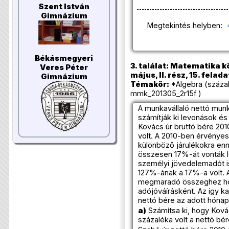
Szent István
Gimnázium
Megtekintés helyben:
Békásmegyeri
3. találat: Matematika k
Veres Péter
május, II. rész, 15. felada
Gimnázium
Témakör:
*Algebra (száza
mmk_201305_2r15f )
A munkavállaló nettó munk
számítják ki levonások és
Kovács úr bruttó bére 2010
volt. A 2010-ben érvényes
különböző járulékokra enn
összesen 17%-át vonták le
személyi jövedelemadót is
127%-ának a 17%-a volt. 
megmaradó összeghez hoz
adójóváírásként. Az így ka
nettó bére az adott hóna
a)
Számítsa ki, hogy Ková
százaléka volt a nettó bé