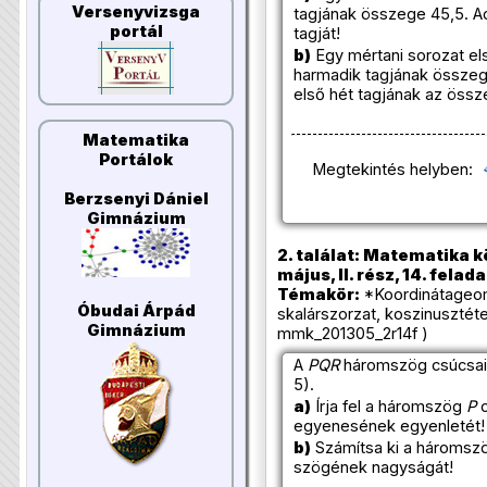
Versenyvizsga
tagjának összege 45,5. A
portál
tagját!
b)
Egy mértani sorozat el
harmadik tagjának összeg
első hét tagjának az össz
Matematika
Portálok
Megtekintés helyben:
Berzsenyi Dániel
Gimnázium
2. találat: Matematika k
május, II. rész, 14. felada
Témakör:
*Koordinátageome
Óbudai Árpád
skalárszorzat, koszinusztét
Gimnázium
mmk_201305_2r14f )
A
PQR
háromszög csúcsai
5).
a)
Írja fel a háromszög
P
c
egyenesének egyenletét!
b)
Számítsa ki a hároms
szögének nagyságát!