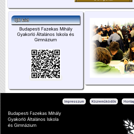
QR kód
Budapesti Fazekas Mihály
Gyakorló Általános Iskola és
Gimnázium
|
|
Impresszum
Közreműködők
Honlap
Budapesti Fazekas Mihály
Gyakorló Általános Iskola
és Gimnázium