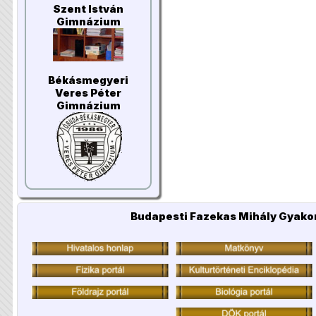
Szent István
Gimnázium
Békásmegyeri
Veres Péter
Gimnázium
Budapesti Fazekas Mihály Gyakor