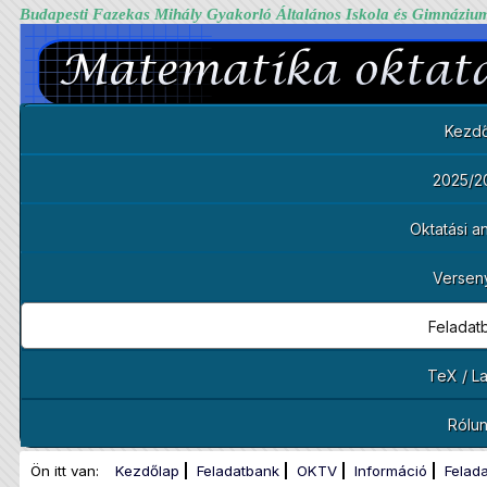
Budapesti Fazekas Mihály Gyakorló Általános Iskola és Gimnáziu
Kezdő
2025/2
Oktatási 
Versen
Feladat
TeX / L
Rólu
Ön itt van:
Kezdőlap
Feladatbank
OKTV
Információ
Felad