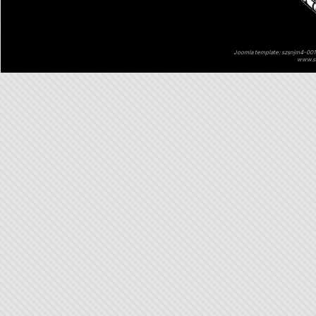
Joomla template: szsnjm4-001 
www.sz