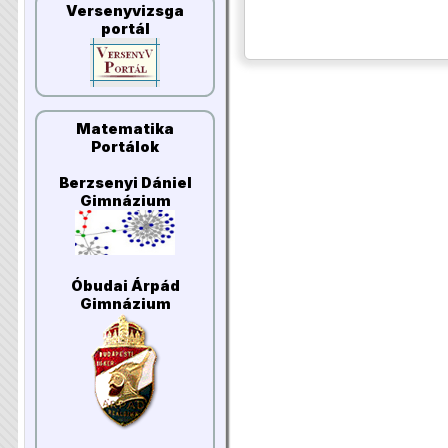
Versenyvizsga
portál
Matematika
Portálok
Berzsenyi Dániel
Gimnázium
Óbudai Árpád
Gimnázium