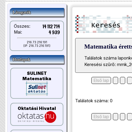
Látogatók
Összes:
14 112 714
Mai:
4 939
216.73.216.191
Matematika éretts
(IP: 216.73.216.191)
Találatok száma laponk
Honlapok
Keresési szűrő: mmk_2
SULINET
Matematika
Első lap
Találatok száma: 0
Oktatási Hivatal
Első lap