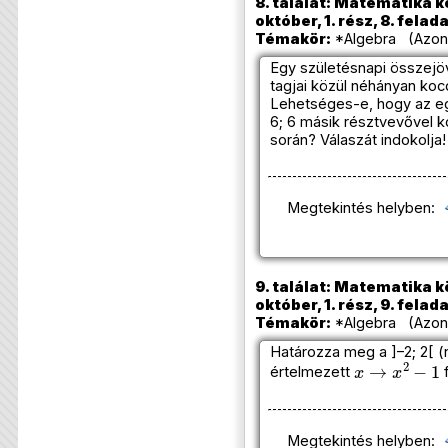
8. találat: Matematika k
október, 1. rész, 8. felad
Témakör:
*Algebra (Azono
Egy születésnapi összejö
tagjai közül néhányan koc
Lehetséges-e, hogy az egy
6; 6 másik résztvevővel k
során? Válaszát indokolja!
Megtekintés helyben:
9. találat: Matematika k
október, 1. rész, 9. felad
Témakör:
*Algebra (Azono
Határozza meg a ]–2; 2[ (n
x
→
x
2
−
1
értelmezett
f
Megtekintés helyben: