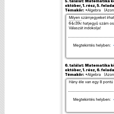
5. találat: Matematika k
október, 1. rész, 5. felad
Témakör:
*Algebra (Azono
Milyen számjegyeket írhat
64
c
39
c
―
hatjegyű szám os
Válaszát indokolja!
Megtekintés helyben:
6. találat: Matematika k
október, 1. rész, 6. felad
Témakör:
*Algebra (Azono
Hány éle van egy 8 pontú 
Megtekintés helyben: