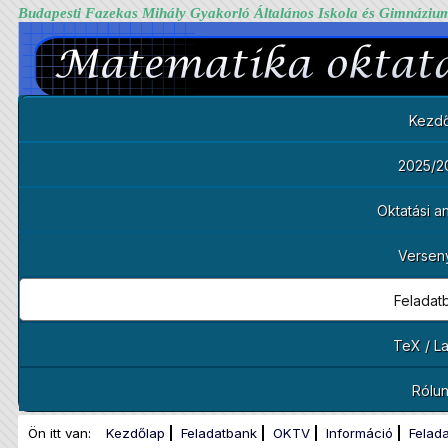
Budapesti Fazekas Mihály Gyakorló Általános Iskola és Gimnáziu
Kezdő
2025/2
Oktatási 
Versen
Feladat
TeX / L
Rólu
Ön itt van:
Kezdőlap
Feladatbank
OKTV
Információ
Felad