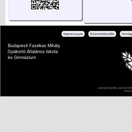
|
|
Impresszum
Közreműködők
Honlap
Budapesti Fazekas Mihály
Gyakorló Általános Iskola
és Gimnázium
Joomla template: szsnjm4-001 
www.sz