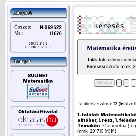
Látogatók
Összes:
14 069 522
Mai:
11 676
216.73.216.5
Matematika éretts
(IP: 216.73.216.5)
Találatok száma laponk
Honlapok
Keresési szűrő: mmk_20
SULINET
Matematika
Első lap
Találatok száma: 12 (listázott t
Oktatási Hivatal
1. találat: Matematika k
október, I. rész, 1. felada
Témakör:
*Geometria (tér
mmk_201710_1r01f )