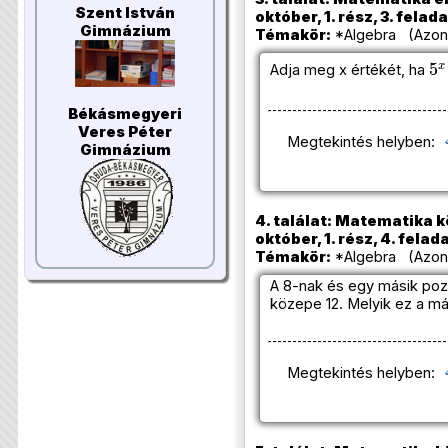
Szent István
október, 1. rész, 3. felada
Gimnázium
Témakör:
*Algebra (Azono
5
x
Adja meg x értékét, ha
Békásmegyeri
Veres Péter
Megtekintés helyben:
Gimnázium
4. találat: Matematika k
október, 1. rész, 4. felad
Témakör:
*Algebra (Azono
A 8-nak és egy másik poz
közepe 12. Melyik ez a m
Megtekintés helyben: