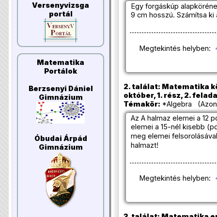
Versenyvizsga
Egy forgáskúp alapkörén
portál
9 cm hosszú. Számítsa ki 
Megtekintés helyben:
Matematika
Portálok
2. találat: Matematika k
Berzsenyi Dániel
október, 1. rész, 2. felad
Gimnázium
Témakör:
*Algebra (Azono
Az A halmaz elemei a 12 po
elemei a 15-nél kisebb (p
meg elemei felsorolásával
Óbudai Árpád
halmazt!
Gimnázium
Megtekintés helyben:
3. találat: Matematika e