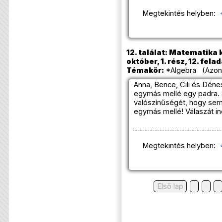
Megtekintés helyben:
12. találat: Matematika 
október, 1. rész, 12. fela
Témakör:
*Algebra (Azono
Anna, Bence, Cili és Déne
egymás mellé egy padra. 
valószínűségét, hogy sem 
egymás mellé! Válaszát in
Megtekintés helyben:
Első lap