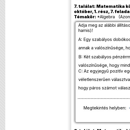
7. találat: Matematika k
október, 1. rész, 7. felada
Témakör:
*Algebra (Azono
Adja meg az alábbi állítás
hamis)!
A: Egy szabályos dobóko
annak a valószínűsége, 
B: Két szabályos pénzér
valószínűsége, hogy mindk
C: Az egyjegyű pozitív e
véletlenszerűen választv
hogy páros számot válasz
Megtekintés helyben: