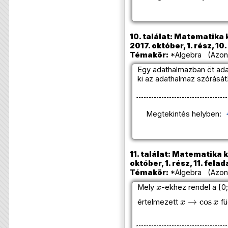
10. találat: Matematika 
2017. október, 1. rész, 10
Témakör:
*Algebra (Azono
Egy adathalmazban öt adat 
ki az adathalmaz szórását
Megtekintés helyben:
11. találat: Matematika 
október, 1. rész, 11. felad
Témakör:
*Algebra (Azonos
x
Mely
-ekhez rendel a [0;
x
→
cos
x
értelmezett
fü