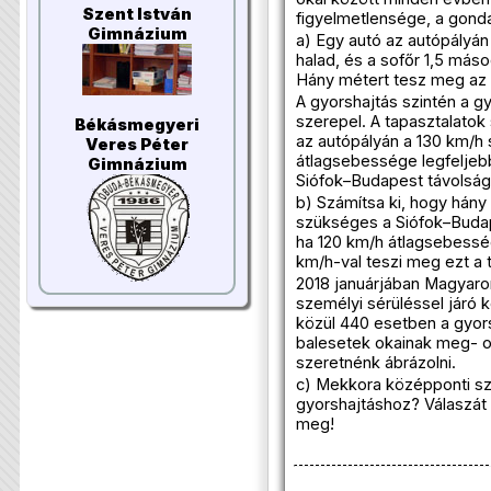
Szent István
figyelmetlensége, a gonda
Gimnázium
a) Egy autó az autópályá
halad, és a sofőr 1,5 máso
Hány métert tesz meg az a
A gyorshajtás szintén a gy
szerepel. A tapasztalatok 
Békásmegyeri
az autópályán a 130 km/h 
Veres Péter
átlagsebessége legfeljebb
Gimnázium
Siófok–Budapest távolság 
b) Számítsa ki, hogy hány
szükséges a Siófok–Buda
ha 120 km/h átlagsebesség
km/h-val teszi meg ezt a 
2018 januárjában Magyar
személyi sérüléssel járó k
közül 440 esetben a gyorsh
balesetek okainak meg- o
szeretnénk ábrázolni.
c) Mekkora középponti sz
gyorshajtáshoz? Válaszát 
meg!