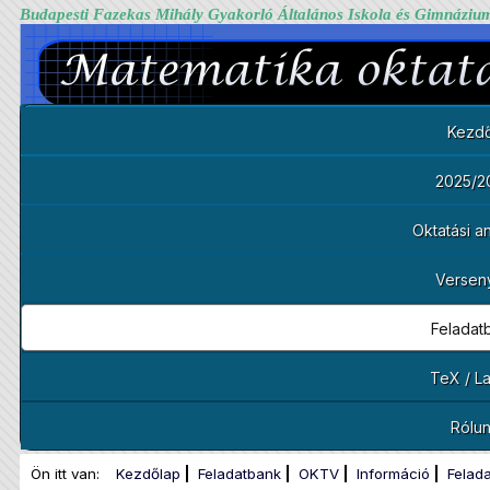
Budapesti Fazekas Mihály Gyakorló Általános Iskola és Gimnáziu
Kezdő
2025/2
Oktatási 
Versen
Feladat
TeX / L
Rólu
Ön itt van:
Kezdőlap
Feladatbank
OKTV
Információ
Felad