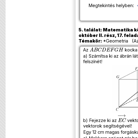
Megtekintés helyben:
5. találat: Matematika k
október II. rész, 17. felad
Témakör:
*Geometria (Azo
A
B
C
D
E
F
G
H
Az
kocka 
a) Számítsa ki az ábrán lá
felszínét!
E
C
→
b) Fejezze ki az
vekto
vektorok segítségével!
Egy 12 cm magas forgáskú