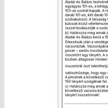
Aladár és Balázs testvérek
egyágyas 101-es, a kétág
103-as szobát kapják. A r
darab 101-es, két darab 1
szobakulcsot. A társaság t
kulcsok közül véletlensz
(ezzel kiválasztják a szob
b) Határozza meg annak a
Aladár és Balázs kerül a 
Érkezésük után a vendége
vacsoráztak. Vacsorájukra
pincér – sietős mozdulatai
összetört egy tányért. A s
közben átlagosan minden 
összetörik (ezt tekinthet
valószínűsége, hogy egy a
A pincérek a következő v
150 tányért szolgálnak fel.
c) Határozza meg annak a
következő vacsora közben
tányért összetörnek!