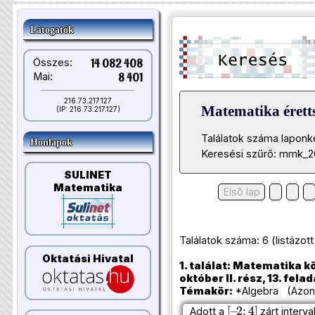
Látogatók
Összes:
14 082 408
Mai:
8 401
216.73.217.127
Matematika éretts
(IP: 216.73.217.127)
Találatok száma laponk
Honlapok
Keresési szűrő: mmk_2
SULINET
Matematika
Első lap
Találatok száma: 6 (listázott t
Oktatási Hivatal
1. találat: Matematika k
október II. rész, 13. felad
Témakör:
*Algebra (Azono
[
2
–
;
4
]
Adott a
zárt interv