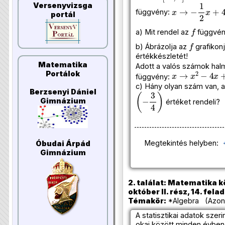
Versenyvizsga
x
→
−
1
2
x
+
4
függvény:
portál
f
a) Mit rendel az
függvén
f
b) Ábrázolja az
grafikon
értékkészletét!
Matematika
Adott a valós számok hal
x
→
x
2
−
4
x
+
3
Portálok
függvény:
c) Hány olyan szám van, 
Berzsenyi Dániel
(
−
3
4
)
Gimnázium
értéket rendeli?
Megtekintés helyben:
Óbudai Árpád
Gimnázium
2. találat: Matematika k
október II. rész, 14. fela
Témakör:
*Algebra (Azono
A statisztikai adatok szeri
okai között minden évben