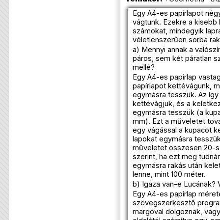
Egy A4-es papírlapot nég
vágtunk. Ezekre a kisebb la
számokat, mindegyik lapr
véletlenszerűen sorba rak
a) Mennyi annak a valósz
páros, sem két páratlan 
mellé?
Egy A4-es papírlap vastag
papírlapot kettévágunk, ma
egymásra tesszük. Az így
kettévágjuk, és a keletk
egymásra tesszük (a kup
mm). Ezt a műveletet tová
egy vágással a kupacot k
lapokat egymásra tesszük.
műveletet összesen 20-sz
szerint, ha ezt meg tudná
egymásra rakás után kel
lenne, mint 100 méter.
b) Igaza van-e Lucának? V
Egy A4-es papírlap mérete
szövegszerkesztő progra
margóval dolgoznak, vagy