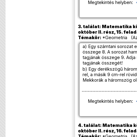
Megtekintés helyben:
3. találat: Matematika k
október II. rész, 15. fela
Témakör:
*Geometria (Azo
a) Egy számtani sorozat e
összege 8. A sorozat har
tagjának összege 9. Adja 
tagjának összegét!
b) Egy derékszögű három
rel, a másik 9 cm-rel rövi
Mekkorák a háromszög ol
Megtekintés helyben:
4. találat: Matematika k
október II. rész, 16. fela
Témakör:
*Geometria (Azo