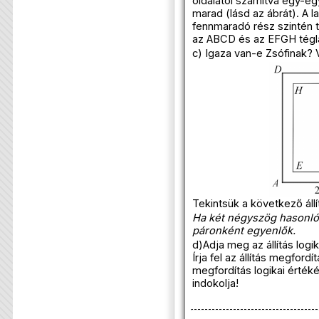
oldalától számítva egy-e
marad (lásd az ábrát). A
fennmaradó rész szintén té
az ABCD és az EFGH tégl
c) Igaza van-e Zsófinak? V
Tekintsük a következő állí
Ha két négyszög hasonló
páronként egyenlők.
d)Adja meg az állítás logi
Írja fel az állítás megford
megfordítás logikai értéké
indokolja!