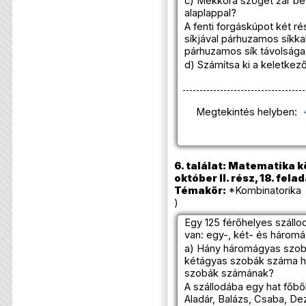
c) Mekkora szöget zár be 
alaplappal?
A fenti forgáskúpot két ré
síkjával párhuzamos síkkal
párhuzamos sík távolsága
d) Számítsa ki a keletkez
Megtekintés helyben:
6. találat: Matematika k
október II. rész, 18. fela
Témakör:
*Kombinatorika 
)
Egy 125 férőhelyes száll
van: egy-, két- és három
a) Hány háromágyas szoba
kétágyas szobák száma 
szobák számának?
A szállodába egy hat főből
Aladár, Balázs, Csaba, De