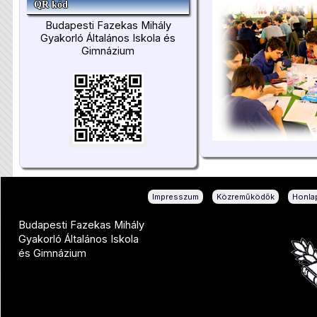
QR kód
Budapesti Fazekas Mihály
Gyakorló Általános Iskola és
Gimnázium
|
|
Impresszum
Közreműködők
Honlap
Budapesti Fazekas Mihály
Gyakorló Általános Iskola
és Gimnázium