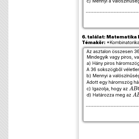
c) Mennyi a valószínűség
6. találat: Matematika k
Témakör:
*Kombinatorika
Az asztalon összesen 36
Mindegyik vagy piros, v
a) Hány piros háromszög
A 36 sokszögből véletlen
b) Mennyi a valószínűsé
Adott egy háromszög há
A
B
c) Igazolja, hogy az
A
d) Határozza meg az