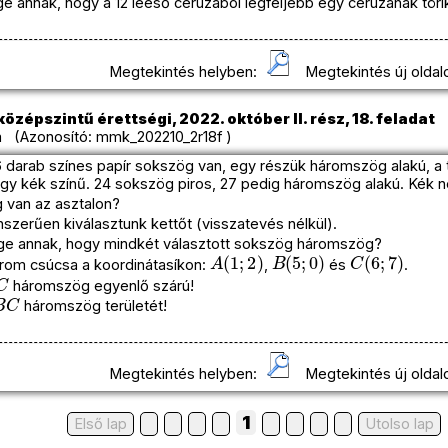
e annak, hogy a 12 leeső ceruzából legfeljebb egy ceruzának töri
Megtekintés helyben:
Megtekintés új oldal
özépszintű érettségi, 2022. október II. rész, 18. feladat
 (Azonosító: mmk_202210_2r18f )
 darab színes papír sokszög van, egy részük háromszög alakú, a 
agy kék színű. 24 sokszög piros, 27 pedig háromszög alakú. Kék 
 van az asztalon?
szerűen kiválasztunk kettőt (visszatevés nélkül).
ge annak, hogy mindkét választott sokszög háromszög?
A
(
1
;
2
)
B
(
5
;
0
)
C
(
6
;
7
)
rom csúcsa a koordinátasíkon:
,
és
.
C
háromszög egyenlő szárú!
B
C
háromszög területét!
Megtekintés helyben:
Megtekintés új oldal
1
Első lap
Utolso lap