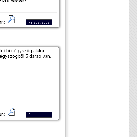
k ki a hegye?
on:
Feladatlapba
többi négyszög alakú.
négyszögből 5 darab van.
on:
Feladatlapba