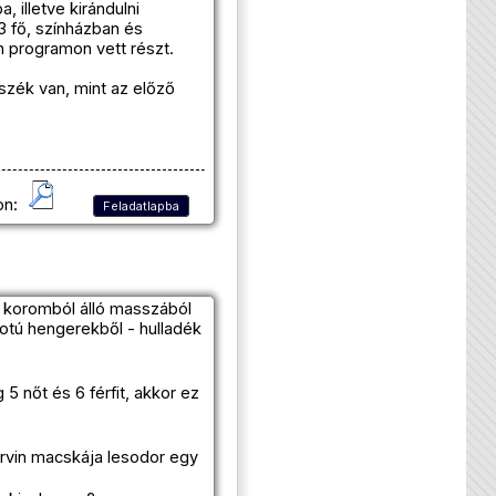
 illetve kirándulni
3 fő, színházban és
len programon vett részt.
szék van, mint az előző
on:
Feladatlapba
s koromból álló masszából
otú hengerekből - hulladék
5 nőt és 6 férfit, akkor ez
 Ervin macskája lesodor egy