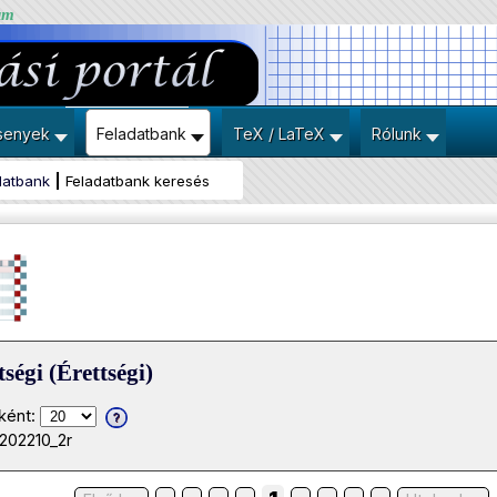
um
senyek
Feladatbank
TeX / LaTeX
Rólunk
datbank
Feladatbank keresés
ségi (Érettségi)
ként:
202210_2r