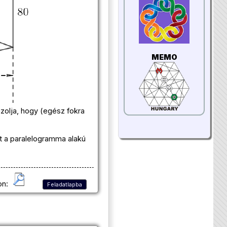
MEMO
zolja, hogy (egész fokra
et a paralelogramma alakú
on:
Feladatlapba