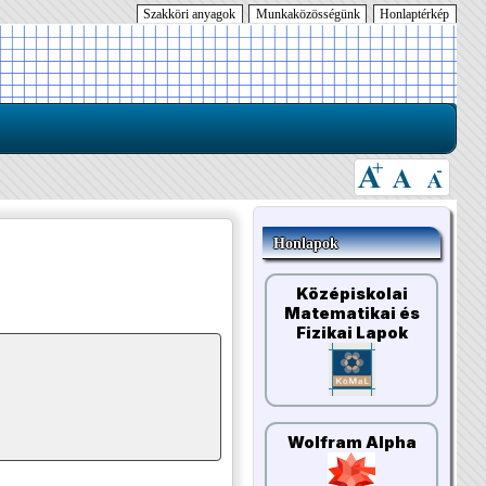
Szakköri anyagok
Munkaközösségünk
Honlaptérkép
Honlapok
Középiskolai
Matematikai és
Fizikai Lapok
Wolfram Alpha