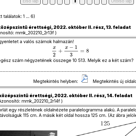
1
Első lap
Utolso lap
találatok: 1 ... 6)
özépszintű érettségi, 2022. október II. rész, 13. feladat
osító: mmk_202210_2r13f )
egyenletet a valós számok halmazán!
x
2
+
x
−
1
3
=
8
egész szám négyzetének összege 10 513. Melyik ez a két szám?
Megtekintés helyben:
Megtekintés új oldal
özépszintű érettségi, 2022. október II. rész, 14. feladat
onosító: mmk_202210_2r14f )
orlát egy részletének oldalnézete paralelogramma alakú. A paral
távolságuk 115 cm. A másik két oldal hossza 125 cm. (Az ábra jelölé