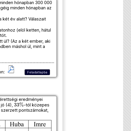
en minden hónapban 300 000
végéig minden hónapban az
két év alatt? Válaszait
tonhoz (elöl ketten, hátul
tót.
t ül? (Az a két ember, aki
ndben máshol ül, mint a
on:
Feladatlapba
aérettségi eredményei
33
%
 jó (4),
-tól közepes
 a szerzett pontszámokat,