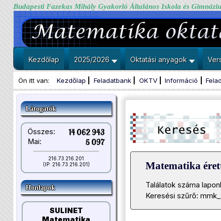
Budapesti Fazekas Mihály Gyakorló Általános Iskola és Gimnázi
Kezdőlap
2025/2026
Oktatási anyagok
Ver
Ön itt van:
Kezdőlap
Feladatbank
OKTV
Információ
Fela
Látogatók
Összes:
14 062 943
Mai:
5 097
216.73.216.201
Matematika érett
(IP: 216.73.216.201)
Találatok száma lapon
Honlapok
Keresési szűrő: mmk_
SULINET
Matematika