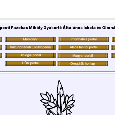
pesti Fazekas Mihály Gyakorló Általános Iskola és Gimn