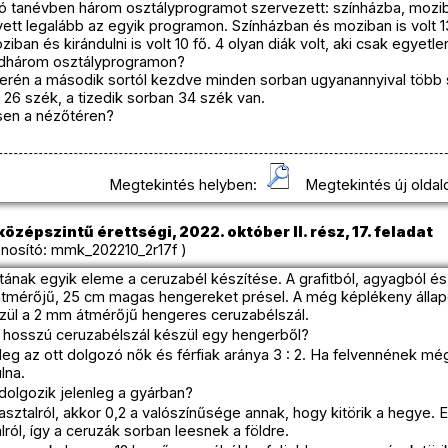
só tanévben három osztályprogramot szervezett: színházba, moziba,
ett legalább az egyik programon. Színházban és moziban is volt 1
moziban és kirándulni is volt 10 fő. 4 olyan diák volt, aki csak egyet
indhárom osztályprogramon?
terén a második sortól kezdve minden sorban ugyanannyival több 
 26 szék, a tizedik sorban 34 szék van.
sen a nézőtéren?
Megtekintés helyben:
Megtekintés új oldal
özépszintű érettségi, 2022. október II. rész, 17. feladat
osító: mmk_202210_2r17f )
tának egyik eleme a ceruzabél készítése. A grafitból, agyagból é
tmérőjű, 25 cm magas hengereket présel. A még képlékeny állap
szül a 2 mm átmérőjű hengeres ceruzabélszál.
hosszú ceruzabélszál készül egy hengerből?
eg az ott dolgozó nők és férfiak aránya 3 : 2. Ha felvennének még 
lna.
 dolgozik jelenleg a gyárban?
asztalról, akkor 0,2 a valószínűsége annak, hogy kitörik a hegye.
ról, így a ceruzák sorban leesnek a földre.