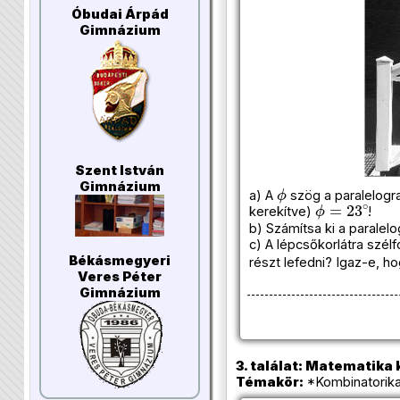
Óbudai Árpád
Gimnázium
Szent István
ϕ
Gimnázium
a) A
szög a paralelogra
ϕ
=
23
∘
kerekítve)
!
b) Számítsa ki a paralel
c) A lépcsőkorlátra szél
Békásmegyeri
részt lefedni? Igaz-e, h
Veres Péter
Gimnázium
3. találat: Matematika k
Témakör:
*Kombinatorika