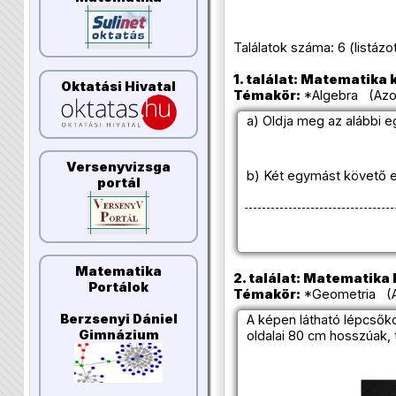
Találatok száma: 6 (listázott 
1. találat: Matematika k
Oktatási Hivatal
Témakör:
*Algebra (Azon
a) Oldja meg az alábbi 
Versenyvizsga
b) Két egymást követő 
portál
Matematika
2. találat: Matematika k
Portálok
Témakör:
*Geometria (Az
Berzsenyi Dániel
A képen látható lépcsők
Gimnázium
oldalai 80 cm hosszúak, 