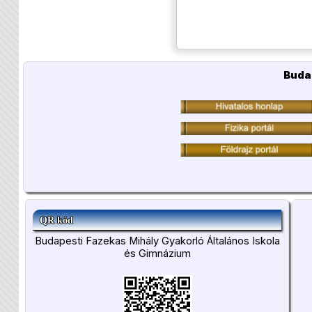
Buda
QR kód
Budapesti Fazekas Mihály Gyakorló Általános Iskola
és Gimnázium