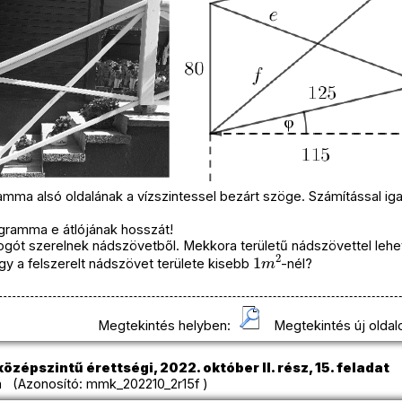
mma alsó oldalának a vízszintessel bezárt szöge. Számítással iga
ogramma e átlójának hosszát!
fogót szerelnek nádszövetből. Mekkora területű nádszövettel leh
1
m
2
ogy a felszerelt nádszövet területe kisebb
-nél?
Megtekintés helyben:
Megtekintés új oldal
özépszintű érettségi, 2022. október II. rész, 15. feladat
 (Azonosító: mmk_202210_2r15f )