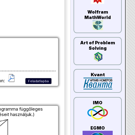
Wolfram
MathWorld
Art of Problem
Solving
Kvant
on:
Feladatlapba
IMO
elogramma függőleges
seit használjuk.)
EGMO