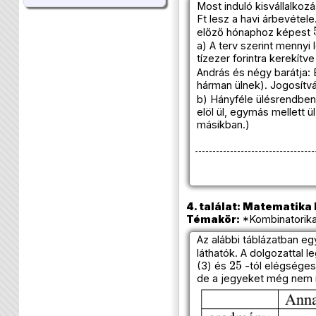
Most induló kisvállalkoz
Ft lesz a havi árbevéte
előző hónaphoz képest
a) A terv szerint mennyi
tízezer forintra kerekítv
András és négy barátja: 
hárman ülnek). Jogosítvá
b) Hányféle ülésrendben u
elöl ül, egymás mellett ü
másikban.)
4. találat: Matematika k
Témakör:
*Kombinatorika
Az alábbi táblázatban e
láthatók. A dolgozattal l
25
(3) és
-tól elégséges
de a jegyeket még nem 