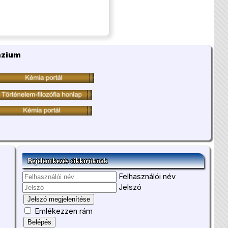
ázium
Bejelentkezés cikkíróknak
Felhasználói név
Jelszó
Jelszó megjelenítése
Emlékezzen rám
Belépés