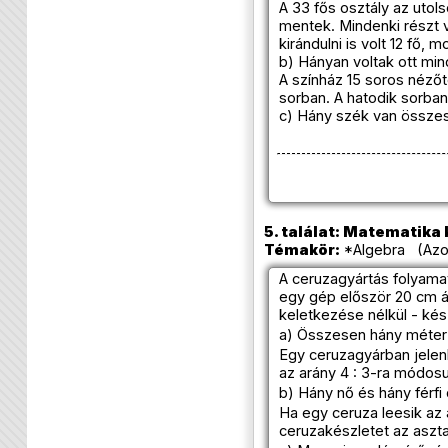
A 33 fős osztály az utol
mentek. Mindenki részt v
kirándulni is volt 12 fő, 
b) Hányan voltak ott m
A színház 15 soros néző
sorban. A hatodik sorban
c) Hány szék van össze
5. találat: Matematika k
Témakör:
*Algebra (Azon
A ceruzagyártás folyama
egy gép először 20 cm á
keletkezése nélkül - ké
a) Összesen hány méter 
Egy ceruzagyárban jelenl
az arány 4 : 3-ra módosu
b) Hány nő és hány férfi
Ha egy ceruza leesik az 
ceruzakészletet az asztal