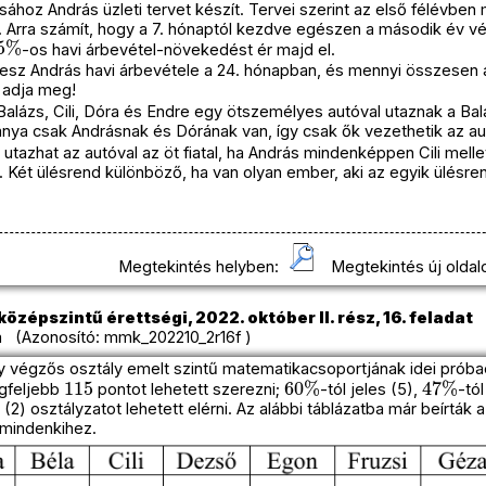
ásához András üzleti tervet készít. Tervei szerint az első félévb
le. Arra számít, hogy a 7. hónaptól kezdve egészen a második év 
5
%
-os havi árbevétel-növekedést ér majd el.
 lesz András havi árbevétele a 24. hónapban, és mennyi összesen a 
e adja meg!
Balázs, Cili, Dóra és Endre egy ötszemélyes autóval utaznak a Bala
nya csak Andrásnak és Dórának van, így csak ők vezethetik az au
tazhat az autóval az öt fiatal, ha András mindenképpen Cili mellet
l. Két ülésrend különböző, ha van olyan ember, aki az egyik ülésre
Megtekintés helyben:
Megtekintés új oldal
özépszintű érettségi, 2022. október II. rész, 16. feladat
 (Azonosító: mmk_202210_2r16f )
gy végzős osztály emelt szintű matematikacsoportjának idei prób
115
60
%
47
%
egfeljebb
pontot lehetett szerezni;
-tól jeles (5),
-tól
 (2) osztályzatot lehetett elérni. Az alábbi táblázatba már beírták
mindenkihez.