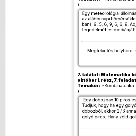
)
Egy meteorológiai állom
az alábbi napi hőmérsékl
ban): 9, 5, 6, 9, 6, 6, 8. 
terjedelmét és mediánját!
Megtekintés helyben:
7. találat: Matematika k
október I. rész, 7. felada
Témakör:
*Kombinatorika 
)
Egy dobozban 10 piros és
Tudjuk, hogy ha egy golyó
2
/
3
dobozból, akkor
anna
golyó piros. Hány zöld g