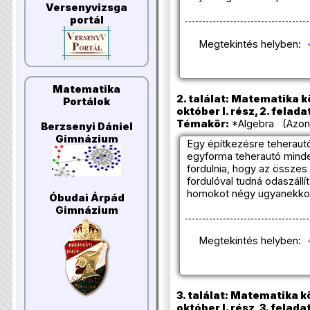
Versenyvizsga
portál
Megtekintés helyben:
Matematika
2. találat: Matematika k
Portálok
október I. rész, 2. felada
Témakör:
*Algebra (Azono
Berzsenyi Dániel
Gimnázium
Egy építkezésre teherautó
egyforma teherautó minde
fordulnia, hogy az összes
fordulóval tudná odaszáll
homokot négy ugyanekkor
Óbudai Árpád
Gimnázium
Megtekintés helyben:
3. találat: Matematika k
október I. rész, 3. felada