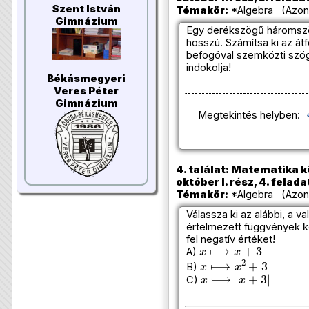
Szent István
Témakör:
*Algebra (Azono
Gimnázium
Egy derékszögű háromszö
hosszú. Számítsa ki az át
befogóval szemközti szög
indokolja!
Békásmegyeri
Veres Péter
Gimnázium
Megtekintés helyben:
4. találat: Matematika k
október I. rész, 4. felada
Témakör:
*Algebra (Azono
Válassza ki az alábbi, a 
értelmezett függvények k
fel negatív értéket!
x
⟼
x
+
3
A)
x
⟼
x
2
+
3
B)
x
⟼
|
x
+
3
|
C)