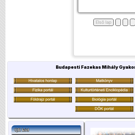
Első lap
Budapesti Fazekas Mihály Gyakor
QR kód