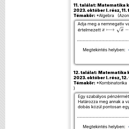
11. találat: Matematika 
2023. október I. rész, 11.
Témakör:
*Algebra (Azono
Adja meg a nemnegatív v
x
⟼
x
−
3
értelmezett
Megtekintés helyben:
12. találat: Matematika 
2023. október I. rész, 12.
Témakör:
*Kombinatorika 
)
Egy szabályos pénzérmét
Határozza meg annak a va
dobás közül pontosan egy l
Megtekintés helyben: