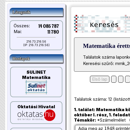
Látogatók
Összes:
14 085 787
Mai:
11 780
216.73.216.56
Matematika éretts
(IP: 216.73.216.56)
Találatok száma laponk
Honlapok
Keresési szűrő: mmk_2
SULINET
Matematika
Első lap
Találatok száma: 12 (listázott t
Oktatási Hivatal
1. találat: Matematika k
október I. rész, 1. feladat
Témakör:
*Számelmélet (A
1848
Adja meg az
prímtén