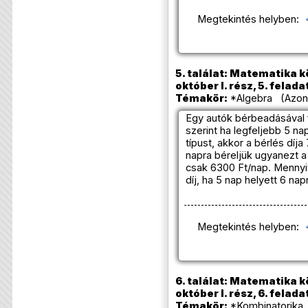
Megtekintés helyben:
5. találat: Matematika k
október I. rész, 5. felada
Témakör:
*Algebra (Azono
Egy autók bérbeadásával 
szerint ha legfeljebb 5 n
típust, akkor a bérlés díj
napra béreljük ugyanezt a 
csak 6300 Ft/nap. Mennyiv
díj, ha 5 nap helyett 6 nap
Megtekintés helyben:
6. találat: Matematika k
október I. rész, 6. felada
Témakör:
*Kombinatorika 