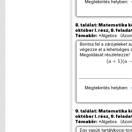
Megtekintés helyben:
8. találat: Matematika k
október I. rész, 8. felada
Témakör:
*Algebra (Azono
Bontsa fel a zárójeleket a
végezze el a lehetséges
Megoldását részletezze!
(
a
+
1
)
(
a
−
1
)
Megtekintés helyben:
9. találat: Matematika k
október I. rész, 9. felada
Témakör:
*Algebra (Azono
Egy vasúti tartálykocsi tö