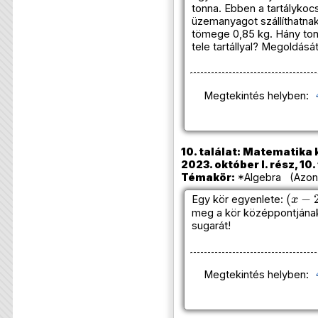
tonna. Ebben a tartálykoc
üzemanyagot szállíthatnak
tömege 0,85 kg. Hány ton
tele tartállyal? Megoldásá
Megtekintés helyben:
10. találat: Matematika 
2023. október I. rész, 10.
Témakör:
*Algebra (Azono
(
x
−
2
)
Egy kör egyenlete:
meg a kör középpontjának 
sugarát!
Megtekintés helyben: