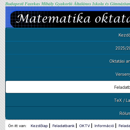
Budapesti Fazekas Mihály Gyakorló Általános Iskola és Gimnáziu
Kezdő
2025/2
Oktatási 
Versen
Feladat
TeX / L
Rólu
Ön itt van:
Kezdőlap
Feladatbank
OKTV
Információ
Felad