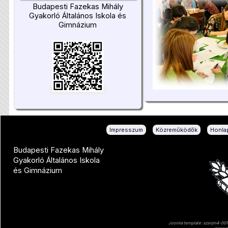
Budapesti Fazekas Mihály
Gyakorló Általános Iskola és
Gimnázium
|
|
Impresszum
Közreműködők
Honlap
Budapesti Fazekas Mihály
Gyakorló Általános Iskola
és Gimnázium
Joomla template: szsnjm4-001 
www.sz