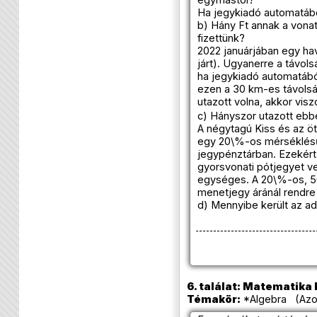
Ha jegykiadó automatábó
b) Hány Ft annak a vona
fizettünk?
2022 januárjában egy hav
járt). Ugyanerre a távol
ha jegykiadó automatábó
ezen a 30 km-es távolsá
utazott volna, akkor vis
c) Hányszor utazott eb
A négytagú Kiss és az öt
egy 20\%-os mérséklésű
jegypénztárban. Ezekért
gyorsvonati pótjegyet ve
egységes. A 20\%-os, 50\
menetjegy áránál rendre 
d) Mennyibe került az ad
6. találat: Matematika k
Témakör:
*Algebra (Azon