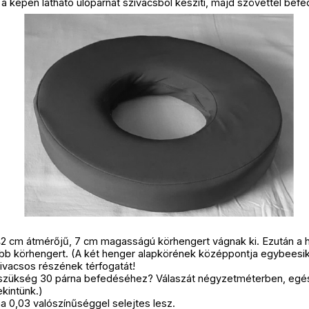
a képen látható ülőpárnát szivacsból készíti, majd szövettel befed
42 cm átmérőjű, 7 cm magasságú körhengert vágnak ki. Ezután a
bb körhengert. (A két henger alapkörének középpontja egybeesik
zivacsos részének térfogatát!
 szükség 30 párna befedéséhez? Válaszát négyzetméterben, egés
ekintünk.)
a 0,03 valószínűséggel selejtes lesz.