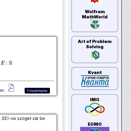
Wolfram
MathWorld
Art of Problem
Solving
Kvant
on:
Feladatlapba
IMO
ó 32-os szöget zár be
EGMO