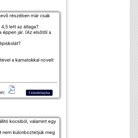
ralevő részében már csak
,5 lett az átlaga?
éppen jár. (Az elsőtől a
épiskolát?
tével a kamatokkal növelt
on:
Feladatlapba
ító kocsiból, valamint egy
kat nem különböztetjük meg