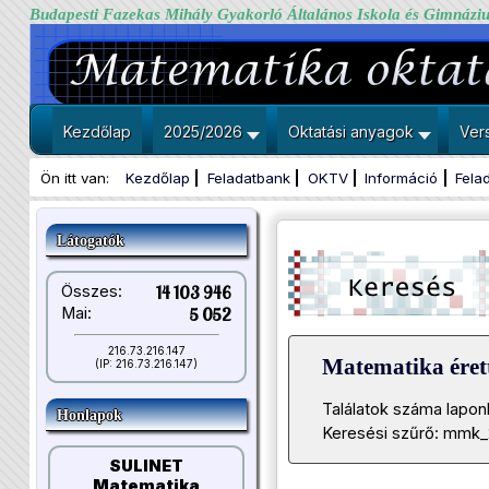
Budapesti Fazekas Mihály Gyakorló Általános Iskola és Gimnázi
Kezdőlap
2025/2026
Oktatási anyagok
Ver
Ön itt van:
Kezdőlap
Feladatbank
OKTV
Információ
Fela
Látogatók
Összes:
14 103 946
Mai:
5 052
216.73.216.147
Matematika érett
(IP: 216.73.216.147)
Találatok száma lapon
Honlapok
Keresési szűrő: mmk_
SULINET
Matematika