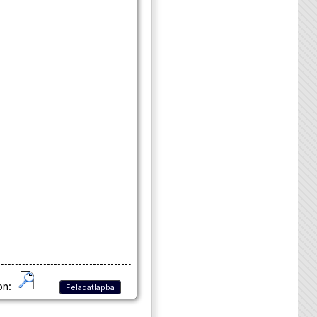
on:
Feladatlapba