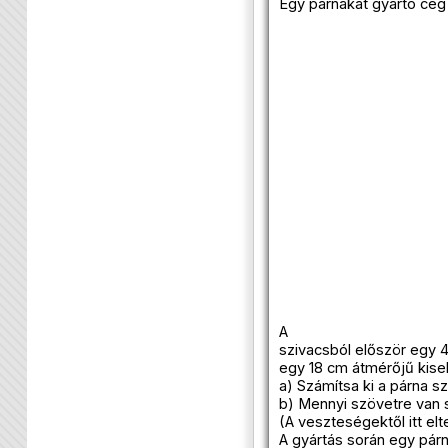
Egy párnákat gyártó cég 
A
szivacsból először egy 
egy 18 cm átmérőjű kise
a) Számítsa ki a párna s
b) Mennyi szövetre van
(A veszteségektől itt elt
A gyártás során egy párn