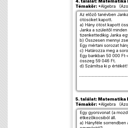
4. találat: Matematika k
Témakör:
*Algebra (Azon
Az előző tanévben Janka 
ötösöket kapott.
a) Hány ötöst kapott öss
Janka a szüleitől minden
tizenkettedikig Janka eg
b) Összesen mennyi zsebp
Egy mértani sorozat hán
c) Határozza meg a soroz
Egy bankban 50 000 Ft-o
összeg 59 046 Ft.
d) Számítsa ki p értékét!
5. találat: Matematika k
Témakör:
*Algebra (Azon
Egy gyorsvonat (a mozdo
étkezőkocsiból áll.
a) Hányféle sorrendben 
egymástól?