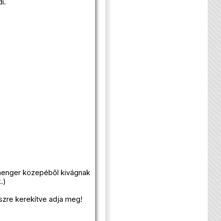
i.
 henger közepéből kivágnak
.)
zre kerekítve adja meg!