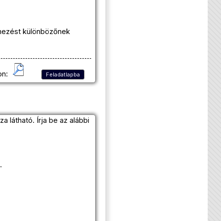
ínezést különbözőnek
on:
Feladatlapba
látható. Írja be az alábbi
.