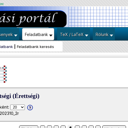
um
senyek
Feladatbank
TeX / LaTeX
Rólunk
datbank
Feladatbank keresés
ségi (Érettségi)
ként:
202310_2r