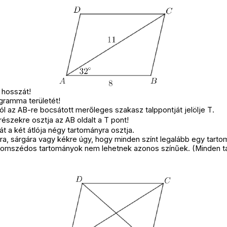
 hosszát!
ogramma területét!
ól az AB-re bocsátott merőleges szakasz talppontját jelölje T.
részekre osztja az AB oldalt a T pont!
 a két átlója négy tartományra osztja.
sra, sárgára vagy kékre úgy, hogy minden színt legalább egy tart
szomszédos tartományok nem lehetnek azonos színűek. (Minden t