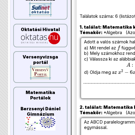
Találatok száma: 6 (listázott 
1. találat: Matematika k
Oktatási Hivatal
Témakör:
*Algebra (Azon
Adott a valós számok h
f
a) Mit rendel az
függv
b) Mely számokhoz rend
Versenyvizsga
c) Válassza ki az alábbia
A
:
portál
x
2
−
6
x
d) Oldja meg az
Matematika
Portálok
2. találat: Matematika k
Berzsenyi Dániel
Témakör:
*Algebra (Azon
Gimnázium
Az ABCD paralelogramma 
egymással.