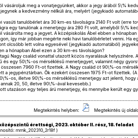
l vásároljuk meg a vonatjegyünket, akkor a jegy árából 5\% ke
tjegynek a kedvezmény nélküli ára, melyért (jegykiadó automatáb
i vasúti tanulóbérlet ára 30 km-es távolságra 2140 Ft volt (erre
ságra egy tanulónak a menetjegy ára 280 Ft volt, amelyből 5\% ke
l vásárolta meg a jegyet. A középiskolás Ábel ebben a hónapban 
gon, így már jobban megérte neki havi tanulóbérletet venni. Ha 
zont olcsóbb lett volna egyesével (jegykiadó automatából) jegyeke
ben a hónapban Ábel ezen a 30 km-es távolságon?
tagú Nagy család vonattal utazott közös nyaralásuk helyszínére. A 
 és egy 50\%-os mérséklésű menetjegyet, valamint négy gyorsvo
 összesen 7960 Ft-ot fizettek. A Nagy család öt 90\%-os mérsé
tt a jegypénztárban. Ők ezekért összesen 1975 Ft-ot fizettek. (A
%-os, illetve 90\%-os mérséklésű menetjegy azt jelenti, hogy a 
annak 20, 50, illetve 90\%-ával kevesebb.)
ott utazáson egy teljes árú menetjegy, és mennyibe került egy g
Megtekintés helyben:
Megtekintés új oldal
özépszintű érettségi, 2023. október II. rész, 18. feladat
osító: mmk_202310_2r18f )