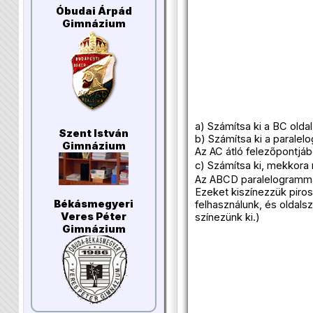
Óbudai Árpád
Gimnázium
a) Számítsa ki a BC oldal
Szent István
b) Számítsa ki a paralel
Gimnázium
Az AC átló felezőpontjáb
c) Számítsa ki, mekkora 
Az ABCD paralelogrammát
Ezeket kiszínezzük piro
Békásmegyeri
felhasználunk, és oldal
Veres Péter
színezünk ki.)
Gimnázium