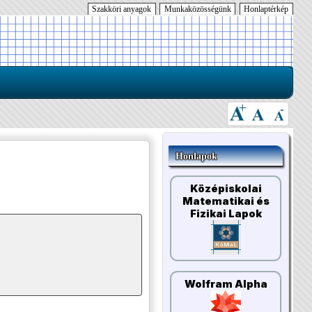
Szakköri anyagok
Munkaközösségünk
Honlaptérkép
Honlapok
Középiskolai
Matematikai és
Fizikai Lapok
Wolfram Alpha