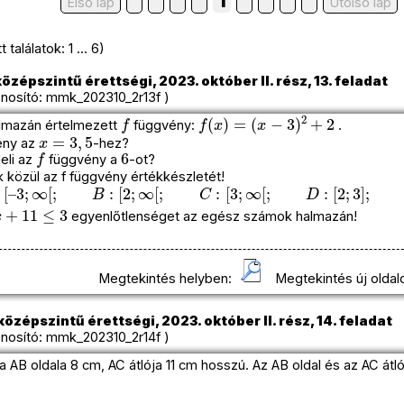
1
Első lap
Utolso lap
találatok: 1 ... 6)
özépszintű érettségi, 2023. október II. rész, 13. feladat
osító: mmk_202310_2r13f )
f
f
(
x
)
=
(
x
−
3
)
2
+
2
almazán értelmezett
függvény:
.
x
=
3
,
5
ény az
-hez?
f
6
eli az
függvény a
-ot?
k közül az f függvény értékkészletét!
[
–
3
;
∞
[
;
B
:
[
2
;
∞
[
;
C
:
[
3
;
∞
[
;
D
:
[
2
;
3
]
;
E
:
R
+
11
≤
3
egyenlőtlenséget az egész számok halmazán!
Megtekintés helyben:
Megtekintés új oldal
özépszintű érettségi, 2023. október II. rész, 14. feladat
osító: mmk_202310_2r14f )
AB oldala 8 cm, AC átlója 11 cm hosszú. Az AB oldal és az AC átl