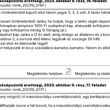
özépszintű érettségi, 2023. október II. rész, 16. feladat
osító: mmk_202310_2r16f )
történelemből kapott első három jegye 3, 3, 4 volt. A tanév hát
zesen történelemből Janka, ha tudjuk, hogy a tanév végén éppen 4
 hónapban annyiszor 1000 Ft zsebpénzt kap, ahányadik évfolyamra 
y-egy évfolyamra mindig 12 hónapig jár.)
énzt kap Janka a 12 év alatt, amíg elvégzi az általános és a köz
yadosa 3, a sorozat első kilenc tagjának az összege 59 046.
at első és kilencedik tagját!
t helyezünk el évi p százalékos kamatos kamatra. Három év eltel
Megtekintés helyben:
Megtekintés új oldal
özépszintű érettségi, 2023. október II. rész, 17. feladat
osító: mmk_202310_2r17f )
ny mögött) öt másodosztályú személykocsiból, egy kerékpárszáll
állíthatják össze a hét kocsit, ha a másodosztályú személykocsi