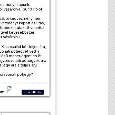
dvezményt kapunk.
ól vásárolva) 3040 Ft-ot
 további kedvezmény nem
dvezményt kapott az utas,
többször utazott vonattal
eggyel kevesebbszer
t vásárolnia.
Kiss család két teljes árú,
nati pótjegyet vett a
klésű menetjegyet és öt
 gyorsvonati pótjegyek ára
jegy ára a teljes árú
yorsvonati pótjegy?
on:
Feladatlapba