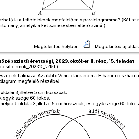
zhető ki a feltételeknek megfelelően a paralelogramma? (Két sz
tartomány, amelyik a két színezésben eltérő színű.)
Megtekintés helyben:
Megtekintés új oldal
özépszintű érettségi, 2023. október II. rész, 15. feladat
osító: mmk_202310_2r15f )
yszögek halmaza. Az alábbi Venn-diagramon a H három részhalmaza 
diagram megfelelő részébe!
oldalai 3, illetve 5 cm hosszúak.
 egyik szöge 60 fokos.
elynek oldalai 3, illetve 5 cm hosszúak, és egyik szöge 60 fokos