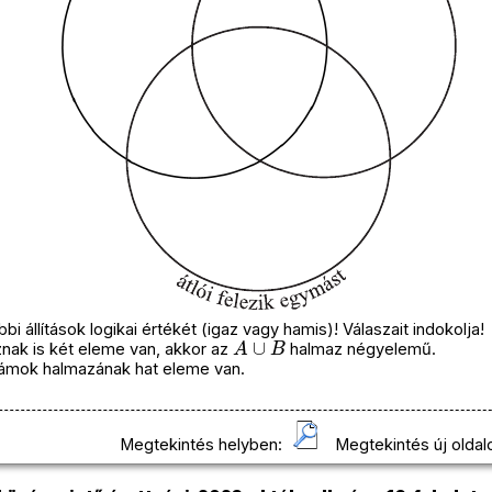
i állítások logikai értékét (igaz vagy hamis)! Válaszait indokolja!
A
∪
B
nak is két eleme van, akkor az
halmaz négyelemű.
zámok halmazának hat eleme van.
Megtekintés helyben:
Megtekintés új oldal