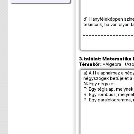
d) Hányféleképpen színe
tekintünk, ha van olyan 
3. találat: Matematika k
Témakör:
*Algebra (Azon
a) A H alaphalmaz a nég
négyszögek betűjelét a 
N: Egy négyzet.
T: Egy téglalap, melynek 
R: Egy rombusz, melynek
P: Egy paralelogramma, m