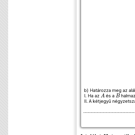
b) Határozza meg az alább
A
B
I. Ha az
és a
halmaz
II. A kétjegyű négyzets