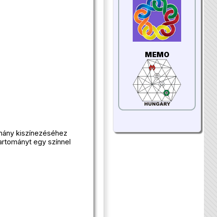
MEMO
omány kiszínezéséhez
artományt egy színnel