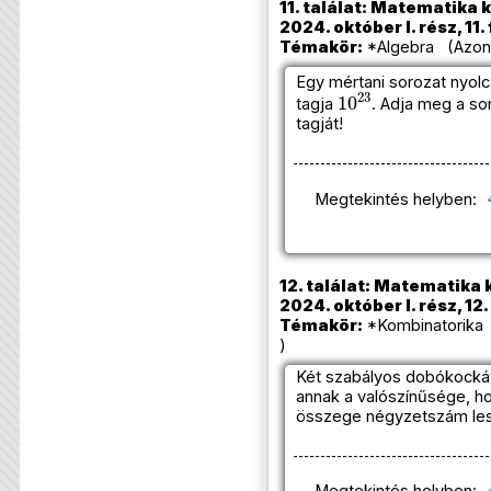
11. találat: Matematika 
2024. október I. rész, 11.
Témakör:
*Algebra (Azono
Egy mértani sorozat nyolc
10
23
tagja
. Adja meg a so
tagját!
Megtekintés helyben:
12. találat: Matematika 
2024. október I. rész, 12.
Témakör:
*Kombinatorika 
)
Két szabályos dobókocká
annak a valószínűsége, h
összege négyzetszám les