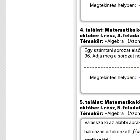
Megtekintés helyben:
4. találat: Matematika k
október I. rész, 4. felada
Témakör:
*Algebra (Azono
Egy számtani sorozat első
36. Adja meg a sorozat ne
Megtekintés helyben:
5. találat: Matematika k
október I. rész, 5. felada
Témakör:
*Algebra (Azono
Válassza ki az alábbi ábr
f
(
x
halmazán értelmezett