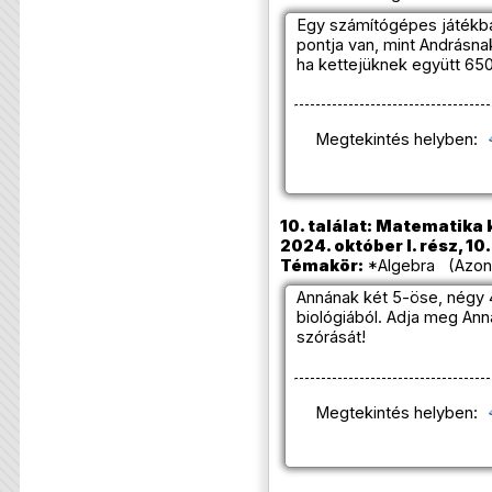
Egy számítógépes játékba
pontja van, mint Andrásna
ha kettejüknek együtt 65
Megtekintés helyben:
10. találat: Matematika 
2024. október I. rész, 10
Témakör:
*Algebra (Azono
Annának két 5-öse, négy 
biológiából. Adja meg Ann
szórását!
Megtekintés helyben: