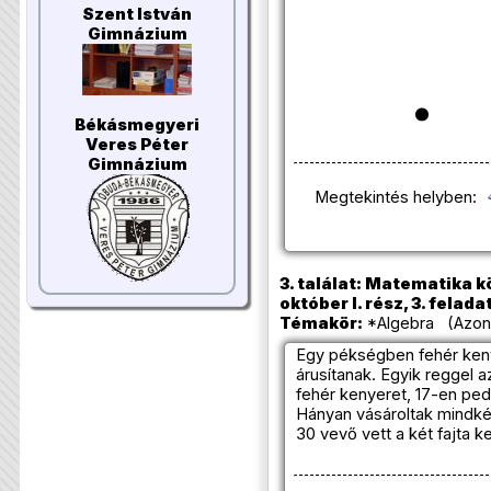
Szent István
Gimnázium
Békásmegyeri
Veres Péter
Gimnázium
Megtekintés helyben:
3. találat: Matematika k
október I. rész, 3. felada
Témakör:
*Algebra (Azono
Egy pékségben fehér keny
árusítanak. Egyik reggel 
fehér kenyeret, 17-en ped
Hányan vásároltak mindkét
30 vevő vett a két fajta 