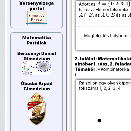
A
=
{
1
;
2
;
3
;
4
}
Versenyvizsga
Adott az
portál
halmaz. Elemei felsorolás
A
∩
B
A
∪
B
, az
és az
Megtekintés helyben:
Matematika
Portálok
Berzsenyi Dániel
2. találat: Matematika k
Gimnázium
október I. rész, 2. felada
Témakör:
*Kombinatorika 
)
Rajzoljon egy olyan ötpon
Óbudai Árpád
fokszáma 1, 2, 2, 3, 4.
Gimnázium