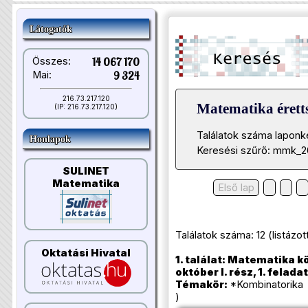
Látogatók
Összes:
14 067 170
Mai:
9 324
216.73.217.120
Matematika éretts
(IP: 216.73.217.120)
Találatok száma laponk
Honlapok
Keresési szűrő: mmk_2
SULINET
Matematika
Első lap
Találatok száma: 12 (listázott t
Oktatási Hivatal
1. találat: Matematika k
október I. rész, 1. feladat
Témakör:
*Kombinatorika 
)