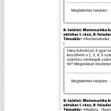
Megtekintés helyben:
8. találat: Matematika k
október I. rész, 8. felada
Témakör:
*Kombinatorika 
)
Hány különböző 4-gyel o
készíthető a 2, 3, 4, 5 s
számhoz mindegyik számj
fel? Megoldását részletez
Megtekintés helyben:
9. találat: Matematika k
október I. rész, 9. felada
Témakör:
*Algebra (Azono