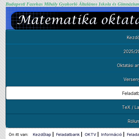
Budapesti Fazekas Mihály Gyakorló Általános Iskola és Gimnáziu
Kezdő
2025/2
Oktatási 
Versen
Feladat
TeX / L
Rólu
Ön itt van:
Kezdőlap
Feladatbank
OKTV
Információ
Felad