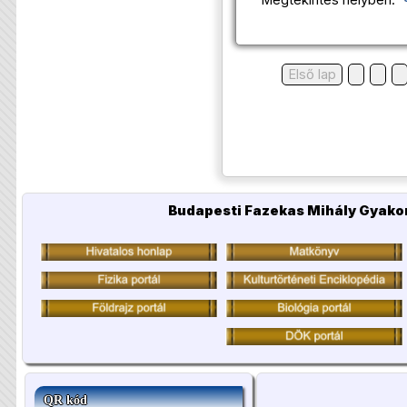
Megtekintés helyben:
Első lap
Budapesti Fazekas Mihály Gyakor
QR kód