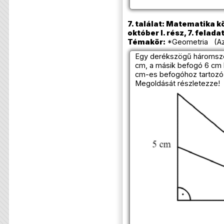
7. találat: Matematika k
október I. rész, 7. felada
Témakör:
*Geometria (Azo
Egy derékszögű háromszö
cm, a másik befogó 6 cm 
cm-es befogóhoz tartozó 
Megoldását részletezze!