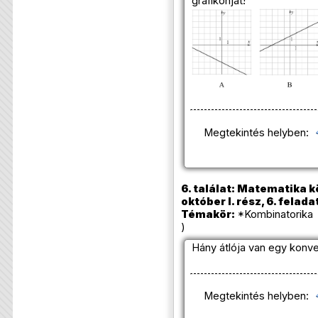
grafikonját!
Megtekintés helyben:
6. találat: Matematika k
október I. rész, 6. felada
Témakör:
*Kombinatorika 
)
Hány átlója van egy konv
Megtekintés helyben: