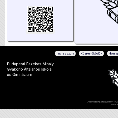
|
|
Impresszum
Közreműködők
Honlap
Budapesti Fazekas Mihály
Gyakorló Általános Iskola
és Gimnázium
Joomla template: szsnjm4-001 
www.sz