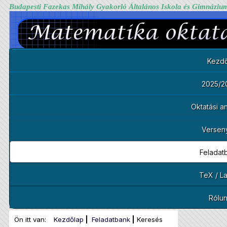
Budapesti Fazekas Mihály Gyakorló Általános Iskola és Gimnáziu
Kezdő
2025/2
Oktatási 
Versen
Feladat
TeX / L
Rólu
Ön itt van:
Kezdőlap
Feladatbank
Keresés