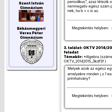
periodikus”, azaz létezik 
Szent István
nemnegatív egész szám p
Gimnázium
nek, ha b + c is az.
Megtekintés helyben:
Békásmegyeri
Veres Péter
Gimnázium
3. találat: OKTV 2014/201
feladat
Témakör:
*Algebra (száme
OKTV_20142015_3kdf3f )
Melyek azok az egész egy
amelyekre minden j ≥ 1 es
prímhatvány?
Megtekintés helyben: