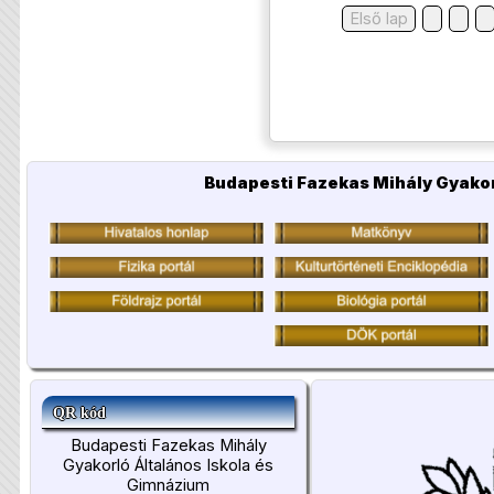
Első lap
Budapesti Fazekas Mihály Gyakor
QR kód
Budapesti Fazekas Mihály
Gyakorló Általános Iskola és
Gimnázium