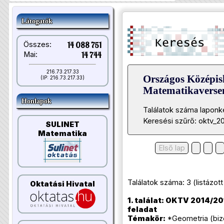
Látogatók
Összes:
14 088 751
Mai:
14 744
216.73.217.33
Országos Középis
(IP: 216.73.217.33)
Matematikavers
Honlapok
Találatok száma laponk
Keresési szűrő: oktv_2
SULINET
Matematika
Első lap
Találatok száma: 3 (listázott t
Oktatási Hivatal
1. találat: OKTV 2014/201
feladat
Témakör:
*Geometria (biz