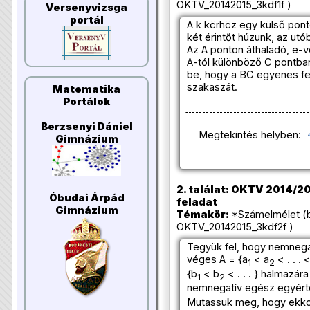
OKTV_20142015_3kdf1f )
Versenyvizsga
portál
A k körhöz egy külső pont
két érintőt húzunk, az utób
Az A ponton áthaladó, e-
A-tól különböző C pontban
be, hogy a BC egyenes fe
szakaszát.
Matematika
Portálok
Berzsenyi Dániel
Megtekintés helyben:
Gimnázium
2. találat: OKTV 2014/201
Óbudai Árpád
feladat
Gimnázium
Témakör:
*Számelmélet (b
OKTV_20142015_3kdf2f )
Tegyük fel, hogy nemneg
véges A = {a
< a
< . . . 
1
2
{b
< b
< . . . } halmazár
1
2
nemnegatív egész egyérte
Mutassuk meg, hogy ekko