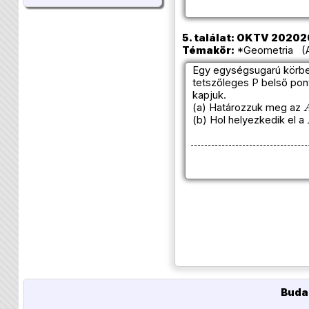
5. találat: OKTV 2020202
Témakör:
*Geometria (Az
Egy egységsugarú körbe
tetszőleges P belső pon
kapjuk.
(a) Határozzuk meg az
(b) Hol helyezkedik el a
Buda