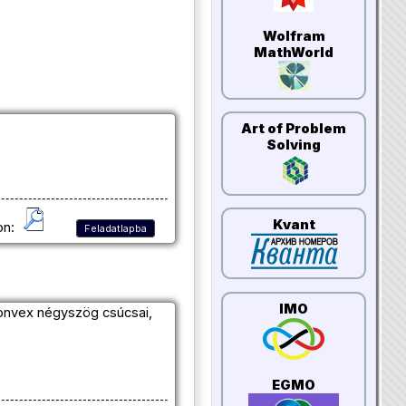
Wolfram
MathWorld
Art of Problem
Solving
Kvant
on:
Feladatlapba
IMO
konvex négyszög csúcsai,
EGMO