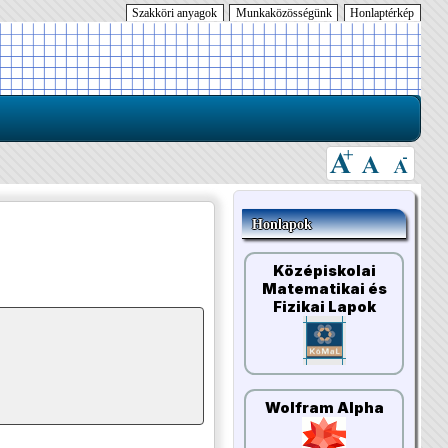
Szakköri anyagok
Munkaközösségünk
Honlaptérkép
Honlapok
Középiskolai
Matematikai és
Fizikai Lapok
Wolfram Alpha