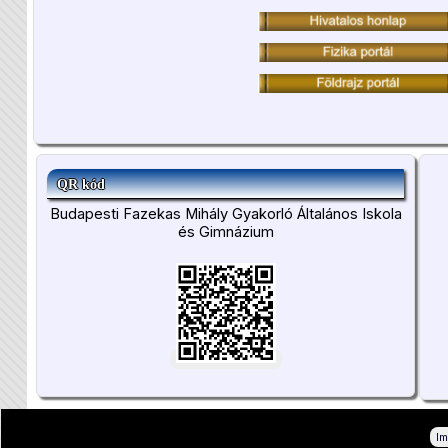
QR kód
Budapesti Fazekas Mihály Gyakorló Általános Iskola
és Gimnázium
I