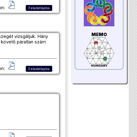
on:
Feladatlapba
MEMO
zegét vizsgáljuk. Hány
 követő páratlan szám
on:
Feladatlapba