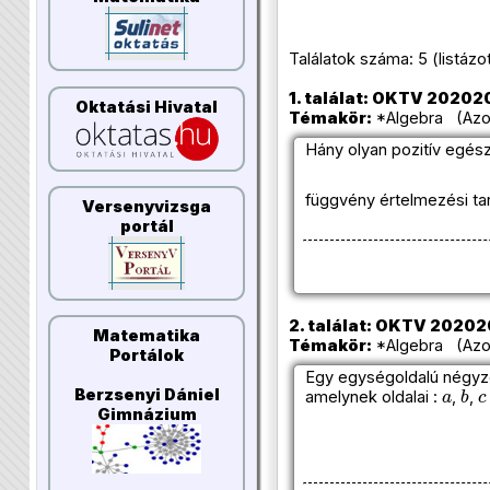
Találatok száma: 5 (listázott 
1. találat: OKTV 2020202
Oktatási Hivatal
Témakör:
*Algebra (Azon
Hány olyan pozitív egé
függvény értelmezési t
Versenyvizsga
portál
2. találat: OKTV 2020202
Matematika
Témakör:
*Algebra (Azon
Portálok
Egy egységoldalú négyze
a
b
c
Berzsenyi Dániel
amelynek oldalai :
,
,
Gimnázium