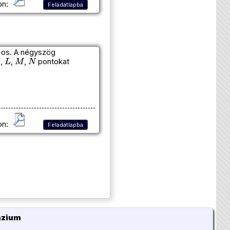
on:
Feladatlapba
∘
-os. A négyszög
L
M
N
,
,
,
pontokat
on:
Feladatlapba
ázium