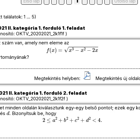
1
Első lap
Utolso lap
találatok: 1 ... 5)
1 II. kategória 1. forduló 1. feladat
osító: OKTV_20202021_2k1f1f )
sz szám van, amely nem eleme az
f
(
x
)
=
x
3
−
x
2
−
2
x
artományának?
Megtekintés helyben:
Megtekintés új oldal
1 II. kategória 1. forduló 2. feladat
osító: OKTV_20202021_2k1f2f )
t minden oldalán kiválasztunk egy-egy belső pontot; ezek egy 
d
és
. Bizonyítsuk be, hogy
2
≤
a
2
+
b
2
+
c
2
+
d
2
<
4.