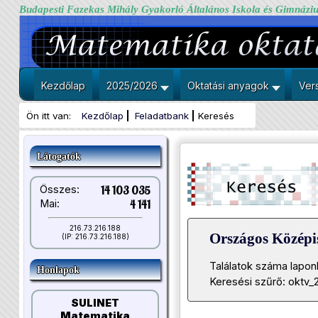
Budapesti Fazekas Mihály Gyakorló Általános Iskola és Gimnázi
Kezdőlap
2025/2026
Oktatási anyagok
Ver
Ön itt van:
Kezdőlap
Feladatbank
Keresés
Látogatók
Összes:
14 103 035
Mai:
4 141
216.73.216.188
Országos Közép
(IP: 216.73.216.188)
Találatok száma lapon
Honlapok
Keresési szűrő: oktv_
SULINET
Matematika