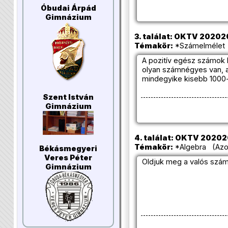
Óbudai Árpád
Gimnázium
3. találat: OKTV 2020202
Témakör:
*Számelmélet 
A pozitív egész számok
olyan számnégyes van, a
mindegyike kisebb 1000
Szent István
Gimnázium
4. találat: OKTV 2020202
Témakör:
*Algebra (Azon
Békásmegyeri
Veres Péter
Oldjuk meg a valós szá
Gimnázium