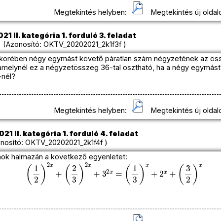
Megtekintés helyben:
Megtekintés új oldal
1 II. kategória 1. forduló 3. feladat
(Azonosító: OKTV_20202021_2k1f3f )
 körében négy egymást követő páratlan szám négyzetének az öss
melynél ez a négyzetösszeg 36-tal osztható, ha a négy egymást
-nél?
Megtekintés helyben:
Megtekintés új oldal
1 II. kategória 1. forduló 4. feladat
osító: OKTV_20202021_2k1f4f )
mok halmazán a következő egyenletet:
(
1
2
)
2
x
+
(
2
3
)
2
x
+
3
2
x
=
(
1
3
)
x
+
2
x
+
(
3
2
)
x