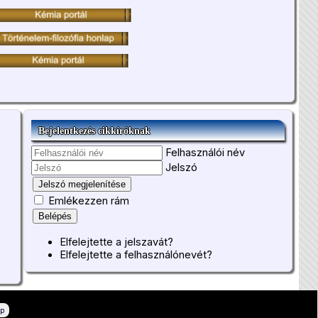
Bejelentkezés cikkíróknak
Felhasználói név
Jelszó
Jelszó megjelenítése
Emlékezzen rám
Belépés
Elfelejtette a jelszavát?
Elfelejtette a felhasználónevét?
ép