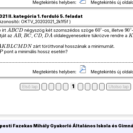
Megtekintés helyben:
Megtekintés új oldal
1 II. kategória 1. forduló 5. feladat
onosító: OKTV_20202021_2k1f5f )
A
B
C
D
60
∘
90
 írt
négyszög két szomszédos szöge
-os, illetve
A
B
B
C
C
D
D
A
K
tját az
,
,
,
oldalegyenesekre tükrözve rendre a
A
K
B
L
C
M
D
N
zárt töröttvonal hosszának a minimumát.
P
pont a minimális hossz esetén?
Megtekintés helyben:
Megtekintés új oldal
1
Első lap
Utolso lap
pesti Fazekas Mihály Gyakorló Általános Iskola és Gimn