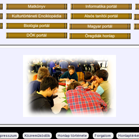
|
|
|
|
mpresszum
Közreműködők
Honlap története
Forgalom
Honlaptérk