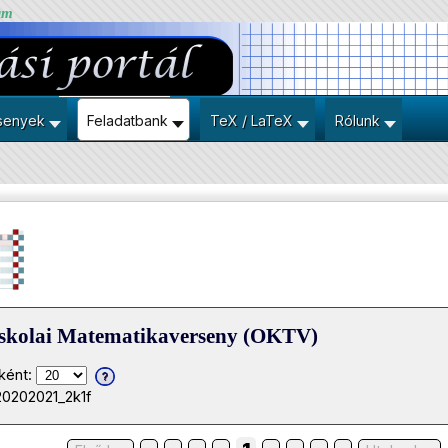
um
senyek
Feladatbank
TeX / LaTeX
Rólunk
iskolai Matematikaverseny (OKTV)
ként:
20202021_2k1f