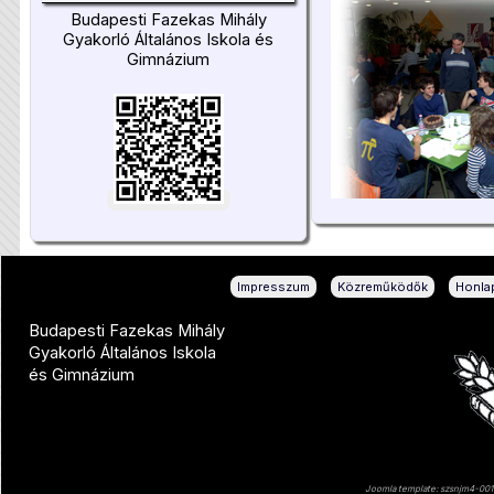
Budapesti Fazekas Mihály
Gyakorló Általános Iskola és
Gimnázium
|
|
Impresszum
Közreműködők
Honlap
Budapesti Fazekas Mihály
Gyakorló Általános Iskola
és Gimnázium
Joomla template: szsnjm4-001 