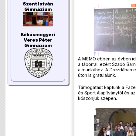
Szent István
Gimnázium
Békásmegyeri
Veres Péter
Gimnázium
A MEMO ebben az évben idő
a táborral, ezért Szabó Bar
a munkához. A Drezdában e
úton is gratulálunk.
Támogatást kaptunk a Fazeka
és Sport Alapítványtól és az
köszönjük szépen.