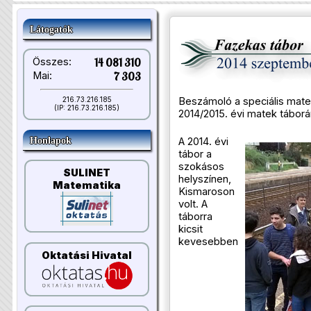
Látogatók
Összes:
14 081 310
Mai:
7 303
Beszámoló a speciális mate
216.73.216.185
(IP: 216.73.216.185)
2014/2015. évi matek táborár
A 2014. évi
Honlapok
tábor a
szokásos
SULINET
helyszínen,
Matematika
Kismaroson
volt. A
táborra
kicsit
kevesebben
Oktatási Hivatal