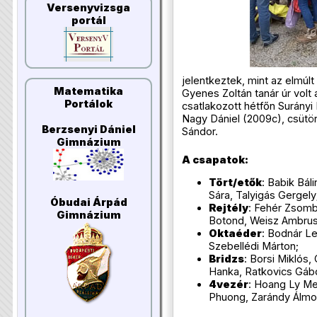
Versenyvizsga
portál
jelentkeztek, mint az elmúl
Matematika
Gyenes Zoltán tanár úr volt
Portálok
csatlakozott hétfőn Surányi
Nagy Dániel (2009c), csüt
Berzsenyi Dániel
Sándor.
Gimnázium
A csapatok:
Tört/etők
: Babik Báli
Sára, Talyigás Gergely
Óbudai Árpád
Rejtély
: Fehér Zsomb
Gimnázium
Botond, Weisz Ambrus
Oktaéder
: Bodnár Le
Szebellédi Márton;
Bridzs
: Borsi Miklós,
Hanka, Ratkovics Gáb
4vezér
: Hoang Ly Mel
Phuong, Zarándy Álmo