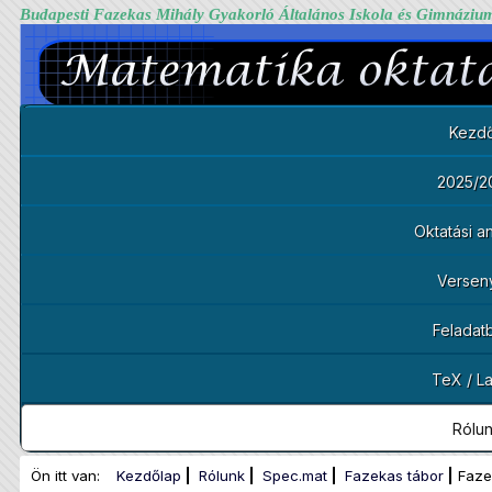
Budapesti Fazekas Mihály Gyakorló Általános Iskola és Gimnáziu
Kezdő
2025/2
Oktatási 
Versen
Feladat
TeX / L
Rólu
Ön itt van:
Kezdőlap
Rólunk
Spec.mat
Fazekas tábor
Faze