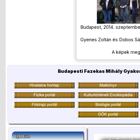
Budapest, 2014. szeptembe
Gyenes Zoltán és Dobos S
A képek megte
Budapesti Fazekas Mihály Gyakor
QR kód